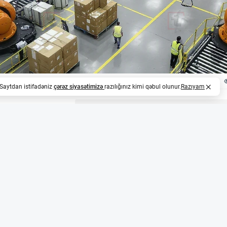
. Saytdan istifadəniz
çərəz siyasətimizə
razılığınız kimi qəbul olunur.
Razıyam
z
dırma həlləri anbar işçilərinin yükünü yüngülləşdi
 States Logistics şirkəti KUKA Robotics və süni intellektlə
q edərək anbarlarında yarı-treylerlərin boşaldılmasını avt
-3 treyleri boşaldırdısa, indi avtomatlaşdırılmış sistem hər
ik işçilərin təkrarlanan qaldırma, əyilmə və bükülmə əməliy
üngülləşdirir.