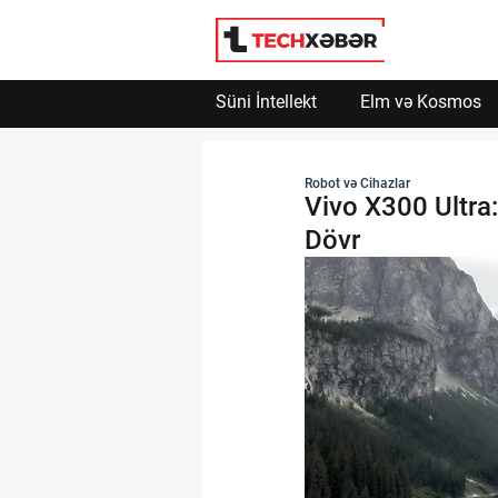
Süni İntellekt
Elm və Kosmos
Süni İntellekt
Robot və Cihazlar
Vivo X300 Ultra
Elm və Kosmos
Dövr
Texnoloji İnkişaf
İnnovasiya və Startaplar
Robot və Cihazlar