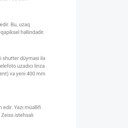
edir. Bu, uzaq
qapiksel həllindədir.
i shutter düyməsi ilə
elefoto uzadıcı linza
ent) və yeni 400 mm
edir. Yazı müəllifi
 Zeiss istehsalı