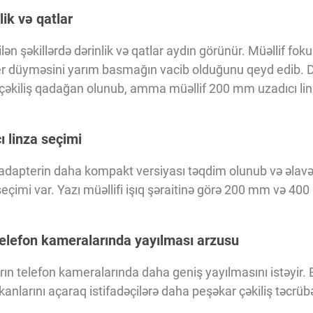
lik və qatlar
ilən şəkillərdə dərinlik və qatlar aydın görünür. Müəllif fo
ter düyməsini yarım basmağın vacib olduğunu qeyd edib.
çəkiliş qadağan olunub, amma müəllif 200 mm uzadıcı linza
ı linza seçimi
 adapterin daha kompakt versiyası təqdim olunub və əlav
 seçimi var. Yazı müəllifi işıq şəraitinə görə 200 mm və 40
 telefon kameralarında yayılması arzusu
ların telefon kameralarında daha geniş yayılmasını istəyir. 
kanlarını açaraq istifadəçilərə daha peşəkar çəkiliş təcrübə