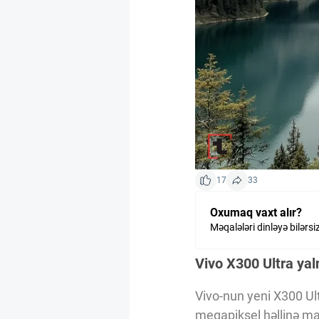
Kriptovalyuta
ÇƏRƏZLƏR SİYASƏTİ
İSTIFADƏ ŞƏRTLƏRİ
MƏXFİLİK SİYASƏTİ
17
33
Oxumaq vaxt alır?
Haqqımızda
Məqalələri dinləyə bilərsi
Vivo X300 Ultra yal
Vizyoner Baxışı
Vivo-nun yeni X300 Ult
meqapiksel həllinə mal