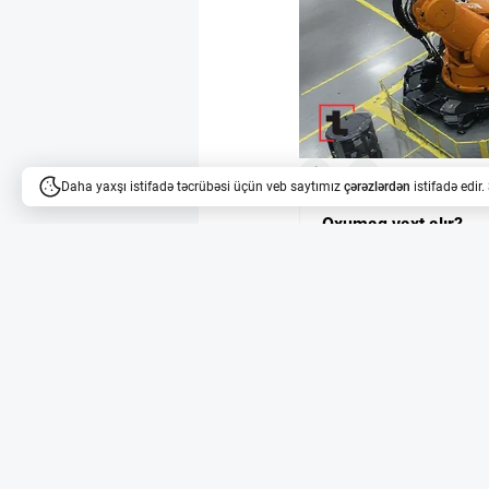
10
13
Daha yaxşı istifadə təcrübəsi üçün veb saytımız
çərəzlərdən
istifadə edir
Oxumaq vaxt alır?
Məqalələri dinləyə bilərsi
KUKA-nın avtomatlaş
Kaliforniyada yerləşən
Robotics ilə əməkdaşlı
2-4 işçi hər növbədə 2
idarə edir. Bu dəyişikl
onların fiziki yükünü y