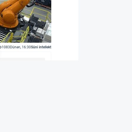
1083
Dünən, 16:30
Süni intellekt
rir
 işləyən Contoro
omatlaşdırıb. Əvvəlcə
 növbədə 4-5 treyeri
yatlarını azaldaraq