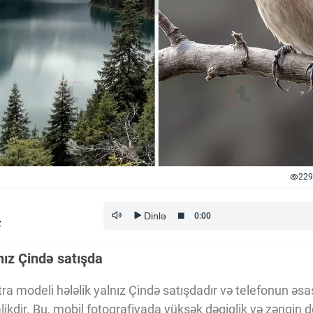
229
z
nız Çində satışda
ra modeli hələlik yalnız Çində satışdadır və telefonun əs
ikdir. Bu, mobil fotoqrafiyada yüksək dəqiqlik və zəngin de