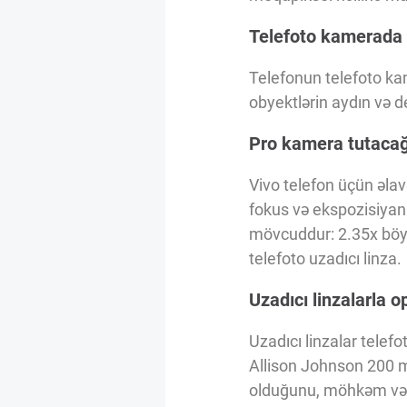
Innovasiya Bələdçisi
Telefoto kamerada 
Gələcəyin Təhlili
Telefonun telefoto kam
obyektlərin aydın və d
Podkastlar
Pro kamera tutacağı
Vivo telefon üçün əlav
fokus və ekspozisiyanı
mövcuddur: 2.35x böy
telefoto uzadıcı linza.
Uzadıcı linzalarla 
Uzadıcı linzalar telef
Allison Johnson 200 mm
olduğunu, möhkəm və k