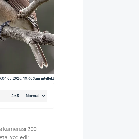
6
04.07.2026, 19:00
Süni intellekt
as kamerası 200
tal vəd edir.