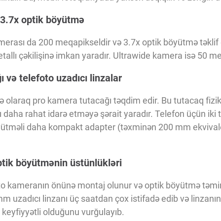
3.7x optik böyütmə
erası da 200 meqapikseldir və 3.7x optik böyütmə təklif 
etallı çəkilişinə imkan yaradır. Ultrawide kamera isə 50 me
 və telefoto uzadıcı linzalar
ə olaraq pro kamera tutacağı təqdim edir. Bu tutacaq fizik
 daha rahat idarə etməyə şərait yaradır. Telefon üçün iki t
ütməli daha kompakt adapter (təxminən 200 mm ekvival
optik böyütmənin üstünlükləri
oto kameranın önünə montaj olunur və optik böyütmə təmin 
 uzadıcı linzanı üç saatdan çox istifadə edib və linzanın
eyfiyyətli olduğunu vurğulayıb.