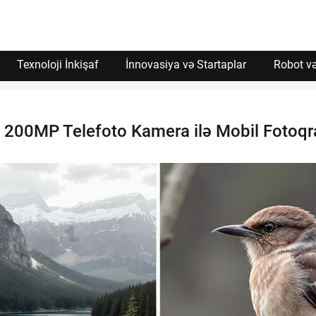
Texnoloji İnkişaf
İnnovasiya və Startaplar
Robot və
: 200MP Telefoto Kamera ilə Mobil Fotoqr