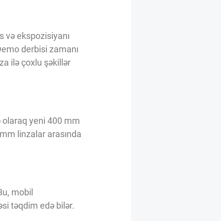
kus və ekspozisiyanı
 Demo derbisi zamanı
 ilə çoxlu şəkillər
ə olaraq yeni 400 mm
0 mm linzalar arasında
Bu, mobil
si təqdim edə bilər.