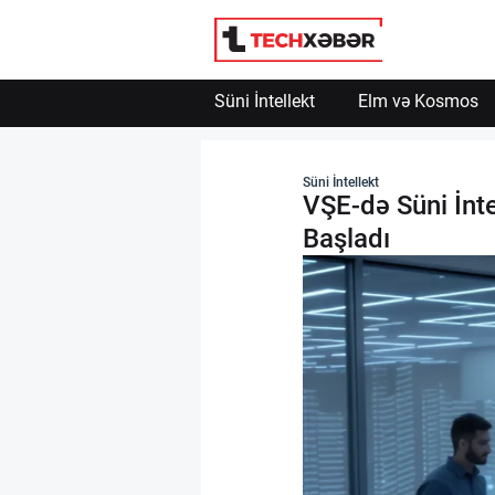
Süni İntellekt
Elm və Kosmos
Süni İntellekt
Süni İntellekt
VŞE-də Süni İnte
Elm və Kosmos
Başladı
Texnoloji İnkişaf
İnnovasiya və Startaplar
Robot və Cihazlar