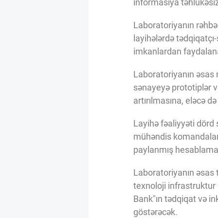
informasiya təhlükəsizl
Innovasiya Bələdçisi
Laboratoriyanın rəhbəri
layihələrdə tədqiqatçı
Gələcəyin Təhlili
imkanlardan faydalana 
Podkastlar
Laboratoriyanın əsas 
sənayeyə prototiplər 
artırılmasına, eləcə d
Layihə fəaliyyəti dörd
mühəndis komandalarını
paylanmış hesablama,
Laboratoriyanın əsas t
texnoloji infrastruktu
Bank"ın tədqiqat və in
göstərəcək.