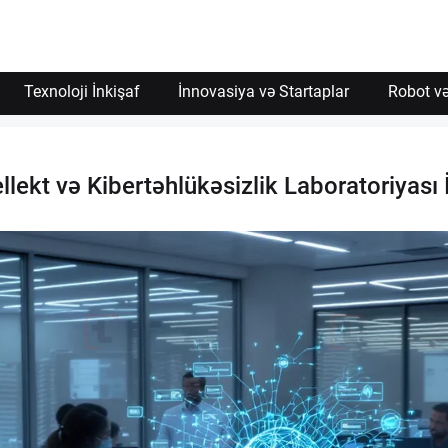
Texnoloji İnkişaf
İnnovasiya və Startaplar
Robot və
llekt və Kibertəhlükəsizlik Laboratoriyası 