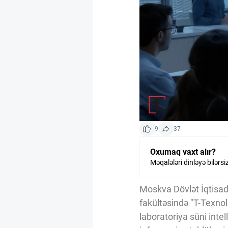
Kriptovalyuta
ÇƏRƏZLƏR SİYASƏTİ
İSTIFADƏ ŞƏRTLƏRİ
MƏXFİLİK SİYASƏTİ
9
37
Oxumaq vaxt alır?
Haqqımızda
Məqalələri dinləyə bilərsi
Moskva Dövlət İqtisadi
Vizyoner Baxışı
fakültəsində "T-Texnol
laboratoriya süni inte