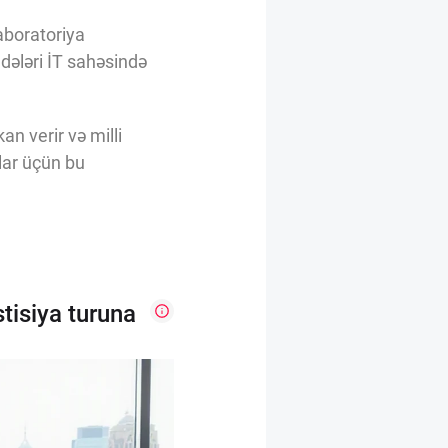
aboratoriya
dələri İT sahəsində
an verir və milli
lar üçün bu
tisiya turuna