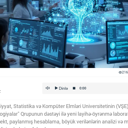
216
z
yyat, Statistika və Kompüter Elmləri Universitetinin (VŞ
ogiyalar" Qrupunun dəstəyi ilə yeni layihə-öyrənmə laborat
llekt, paylanmış hesablama, böyük verilənlərin analizi və