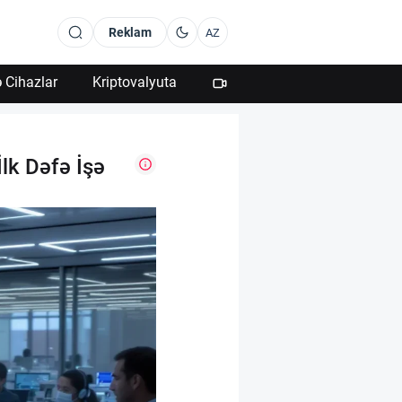
Reklam
AZ
 Cihazlar
Kriptovalyuta
İlk Dəfə İşə