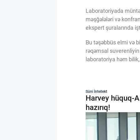
Laboratoriyada müntəz
məşğələləri və konfra
ekspert şuralarında iş
Bu təşəbbüs elmi və bi
rəqəmsal suverenliyin
laboratoriya həm bilik
Süni İntellekt
Harvey hüquq-AI 
hazırıq!