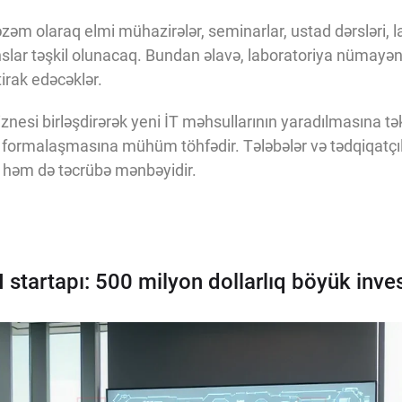
əm olaraq elmi mühazirələr, seminarlar, ustad dərsləri, l
nslar təşkil olunacaq. Bundan əlavə, laboratoriya nümayən
tirak edəcəklər.
znesi birləşdirərək yeni İT məhsullarının yaradılmasına tək
 formalaşmasına mühüm töhfədir. Tələbələr və tədqiqatçı
, həm də təcrübə mənbəyidir.
startapı: 500 milyon dollarlıq böyük inves