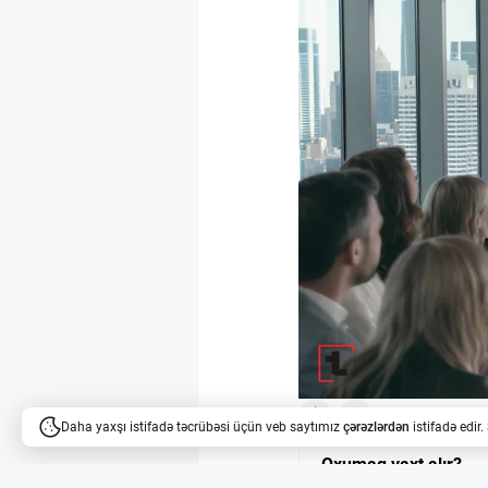
3
1
Daha yaxşı istifadə təcrübəsi üçün veb saytımız
çərəzlərdən
istifadə edir
Oxumaq vaxt alır?
Məqalələri dinləyə bilərsi