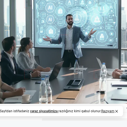
. Saytdan istifadəniz
çərəz siyasətimizə
razılığınız kimi qəbul olunur.
Razıyam
z