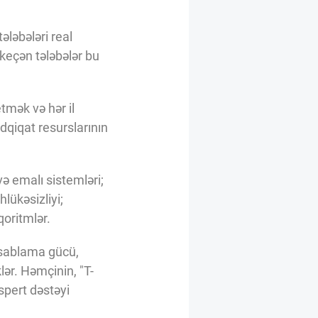
ələbələri real
 keçən tələbələr bu
tmək və hər il
dqiqat resurslarının
və emalı sistemləri;
lükəsizliyi;
oritmlər.
hesablama gücü,
lər. Həmçinin, "T-
spert dəstəyi