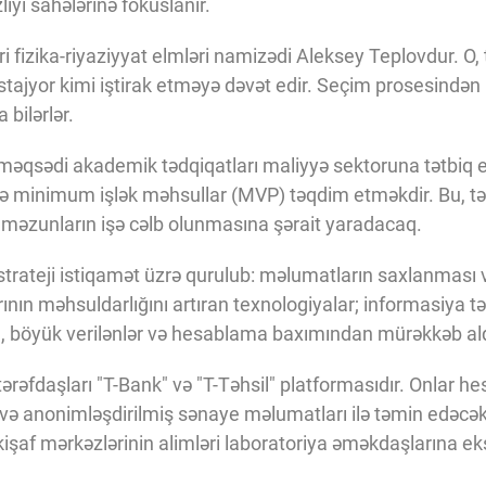
iyi sahələrinə fokuslanır.
 fizika-riyaziyyat elmləri namizədi Aleksey Teplovdur. O, t
-stajyor kimi iştirak etməyə dəvət edir. Seçim prosesindən
bilərlər.
məqsədi akademik tədqiqatları maliyyə sektoruna tətbiq e
və minimum işlək məhsullar (MVP) təqdim etməkdir. Bu, tə
ə məzunların işə cəlb olunmasına şərait yaradacaq.
 strateji istiqamət üzrə qurulub: məlumatların saxlanması 
n məhsuldarlığını artıran texnologiyalar; informasiya təh
 böyük verilənlər və hesablama baxımından mürəkkəb alq
ərəfdaşları "T-Bank" və "T-Təhsil" platformasıdır. Onlar 
r və anonimləşdirilmiş sənaye məlumatları ilə təmin edəcək
kişaf mərkəzlərinin alimləri laboratoriya əməkdaşlarına ek