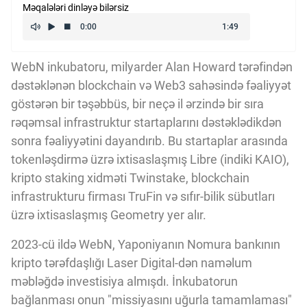
Məqalələri dinləyə bilərsiz
Kriptovalyuta
ÇƏRƏZLƏR SİYASƏTİ
WebN inkubatoru, milyarder Alan Howard tərəfindən
dəstəklənən blockchain və Web3 sahəsində fəaliyyət
göstərən bir təşəbbüs, bir neçə il ərzində bir sıra
İSTIFADƏ ŞƏRTLƏRİ
rəqəmsal infrastruktur startaplarını dəstəklədikdən
sonra fəaliyyətini dayandırıb. Bu startaplar arasında
tokenləşdirmə üzrə ixtisaslaşmış Libre (indiki KAIO),
MƏXFİLİK SİYASƏTİ
kripto staking xidməti Twinstake, blockchain
infrastrukturu firması TruFin və sıfır-bilik sübutları
Haqqımızda
üzrə ixtisaslaşmış Geometry yer alır.
2023-cü ildə WebN, Yaponiyanın Nomura bankının
Vizyoner Baxışı
kripto tərəfdaşlığı Laser Digital-dən naməlum
məbləğdə investisiya almışdı. İnkubatorun
bağlanması onun "missiyasını uğurla tamamlaması"