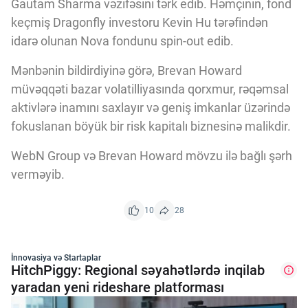
Gautam Sharma vəzifəsini tərk edib. Həmçinin, fond
keçmiş Dragonfly investoru Kevin Hu tərəfindən
idarə olunan Nova fondunu spin-out edib.
Mənbənin bildirdiyinə görə, Brevan Howard
müvəqqəti bazar volatilliyasında qorxmur, rəqəmsal
aktivlərə inamını saxlayır və geniş imkanlar üzərində
fokuslanan böyük bir risk kapitalı biznesinə malikdir.
WebN Group və Brevan Howard mövzu ilə bağlı şərh
verməyib.
10
28
İnnovasiya və Startaplar
HitchPiggy: Regional səyahətlərdə inqilab
yaradan yeni rideshare platforması