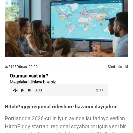
2195
Dünən, 20:00
Süni intellekt
Oxumaq vaxt alır?
Məqalələri dinləyə bilərsiz
HitchPiggy regional rideshare bazarını dəyişdirir
Portlandda 2026-cı ilin iyun ayında istifadəyə verilən
HitchPiggy startapı regional səyahətlər üçün yeni bir