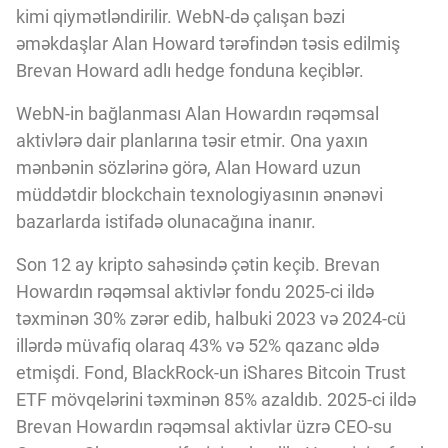
Innovasiya Bələdçisi
kimi qiymətləndirilir. WebN-də çalışan bəzi
əməkdaşlar Alan Howard tərəfindən təsis edilmiş
Brevan Howard adlı hedge fonduna keçiblər.
Gələcəyin Təhlili
WebN-in bağlanması Alan Howardın rəqəmsal
aktivlərə dair planlarına təsir etmir. Ona yaxın
Podkastlar
mənbənin sözlərinə görə, Alan Howard uzun
müddətdir blockchain texnologiyasının ənənəvi
bazarlarda istifadə olunacağına inanır.
Son 12 ay kripto sahəsində çətin keçib. Brevan
Howardın rəqəmsal aktivlər fondu 2025-ci ildə
təxminən 30% zərər edib, halbuki 2023 və 2024-cü
illərdə müvafiq olaraq 43% və 52% qazanc əldə
etmişdi. Fond, BlackRock-un iShares Bitcoin Trust
ETF mövqelərini təxminən 85% azaldıb. 2025-ci ildə
Brevan Howardın rəqəmsal aktivlar üzrə CEO-su