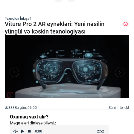
Texnoloji İnkişaf
Viture Pro 2 AR eynəkləri: Yeni nəsilin
yüngül və kəskin texnologiyası
333
Bu gün, 06:00
Süni intellekt
Oxumaq vaxt alır?
Məqalələri dinləyə bilərsiz