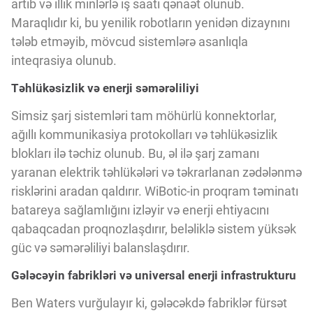
artıb və illik minlərlə iş saatı qənaət olunub.
Innovasiya Bələdçisi
Maraqlıdır ki, bu yenilik robotların yenidən dizaynını
tələb etməyib, mövcud sistemlərə asanlıqla
Gələcəyin Təhlili
inteqrasiya olunub.
Təhlükəsizlik və enerji səmərəliliyi
Podkastlar
Simsiz şarj sistemləri tam möhürlü konnektorlar,
ağıllı kommunikasiya protokolları və təhlükəsizlik
blokları ilə təchiz olunub. Bu, əl ilə şarj zamanı
yaranan elektrik təhlükələri və təkrarlanan zədələnmə
risklərini aradan qaldırır. WiBotic-in proqram təminatı
batareya sağlamlığını izləyir və enerji ehtiyacını
qabaqcadan proqnozlaşdırır, beləliklə sistem yüksək
güc və səmərəliliyi balanslaşdırır.
Gələcəyin fabrikləri və universal enerji infrastrukturu
Ben Waters vurğulayır ki, gələcəkdə fabriklər fürsət