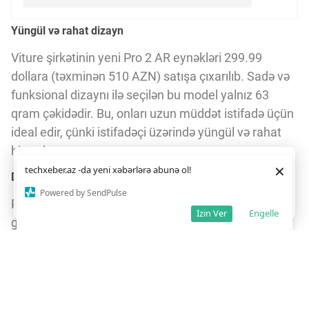
Yüngül və rahat dizayn
Viture şirkətinin yeni Pro 2 AR eynəkləri 299.99
dollara (təxminən 510 AZN) satışa çıxarılıb. Sadə və
funksional dizaynı ilə seçilən bu model yalnız 63
qram çəkidədir. Bu, onları uzun müddət istifadə üçün
ideal edir, çünki istifadəçi üzərində yüngül və rahat
hiss olunur.
Daha yaxşı istifadə təcrübəsi üçün veb saytımız
çərəzlərdən
×
techxeber.az -da yeni xəbərlərə abunə ol!
istifadə edir. Saytdan istifadəniz
çərəz siyasətimizə
Diopter tənzimləmə ilə fərdi uyğunlaşma
razılığınız kimi qəbul olunur.
5
2
Powered by SendPulse
Pro 2 modellərinin ən diqqətçəkən xüsusiyyəti hər
Razıyam
İzin Ver
Engelle
göz üçün ayrıca yerləşdirilmiş diopter tənzimləmə
düymələridir. Bu, istifadəçilərə reseptli linza almaq
məcburiyyətini aradan qaldıraraq, görmə keyfiyyətini
fərdi olaraq optimallaşdırmağa imkan verir. Bu
xüsusiyyət daha əvvəl 400 dollar və daha baha