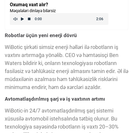
Oxumaq vaxt alır?
Kriptovalyuta
Məqalələri dinləyə bilərsiz
ÇƏRƏZLƏR SİYASƏTİ
Robotlar üçün yeni enerji dövrü
WiBotic şirkəti simsiz enerji həlləri ilə robotların iş
İSTIFADƏ ŞƏRTLƏRİ
vaxtını artırmağa yönəlib. CEO və həmtəsisçi Ben
Waters bildirir ki, onların texnologiyası robotların
MƏXFİLİK SİYASƏTİ
fasiləsiz və təhlükəsiz enerji almasını təmin edir. Əl ilə
müdaxilənin azalması həm təhlükəsizlik risklərini
minimuma endirir, həm də xərcləri azaldır.
Haqqımızda
Avtomatlaşdırılmış şarj və iş vaxtının artımı
WiBotic-in 24/7 avtomatlaşdırılmış şarj sistemi
Vizyoner Baxışı
xüsusilə avtomobil istehsalında tətbiq olunur. Bu
texnologiya sayəsində robotların iş vaxtı 20–30%