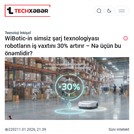
Süni İntellekt
Texnoloji İnkişaf
WiBotic-in simsiz şarj texnologiyası
robotların iş vaxtını 30% artırır – Nə üçün bu
önəmlidir?
Elm və Kosmos
Texnoloji İnkişaf
İnnovasiya və Startaplar
Robot və Cihazlar
2202
11.01.2026, 21:39
Süni intellekt