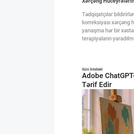
Xərçəng Hüceyrələrin
Tədqiqatçılar bildirirl
korreksiyası xərçəng 
yanaşma hər bir xəstən
terapiyaların yaradılma
Süni İntellekt
Adobe ChatGPT-d
Tərif Edir