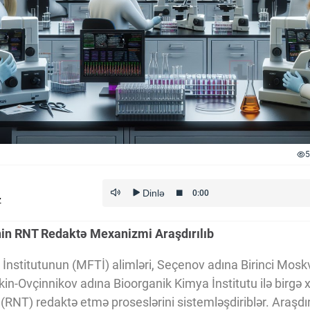
5
z
in RNT Redaktə Mexanizmi Araşdırılıb
 İnstitutunun (MFTİ) alimləri, Seçenov adına Birinci Mosk
in-Ovçinnikov adına Bioorganik Kimya İnstitutu ilə birgə 
(RNT) redaktə etmə proseslərini sistemləşdiriblər. Araşdır