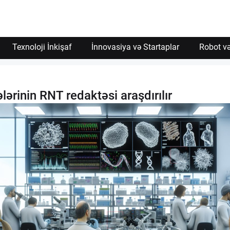
Texnoloji İnkişaf
İnnovasiya və Startaplar
Robot və
ərinin RNT redaktəsi araşdırılır