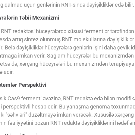
ğ qalmaq üçün genlərinin RNT-sində dəyişikliklər edə bilir.
rələrin Təbii Mexanizmi
, RNT redaktəsi hüceyrələrdə xüsusi fermentlər tərəfindən h
də artıq sintez olunmuş RNT molekullarına dəyişikliklər e
. Belə dəyişikliklər hüceyrələrə genlərin işini daha çevik 
aratmağa imkan verir. Sağlam hüceyrələr bu mexanizmdən b
 etsə də, xərçəng hüceyrələri bu mexanizmdən terapiyay
 edir.
stemlər Perspektivi
sik Cas9 fermenti əvəzinə, RNT redaktə edə bilən modifi
sini perspektivli hesab edir. Bu yanaşma genoma toxunmada
ı "səhvləri" düzəltməyə imkan verəcək. Xüsusilə xərçəng
in fəaliyyətini pozan RNT redaktə dəyişikliklərini hədəf