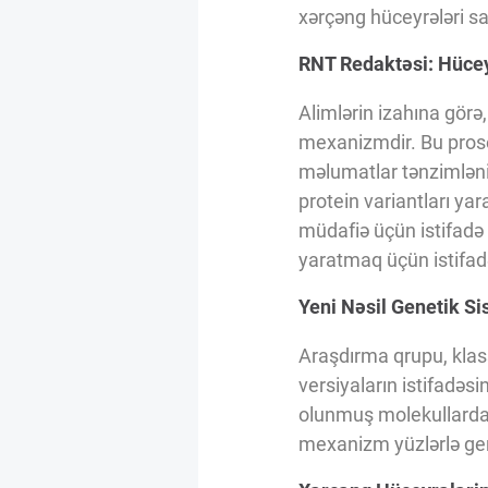
Innovasiya Bələdçisi
xərçəng hüceyrələri sa
RNT Redaktəsi: Hücey
Gələcəyin Təhlili
Alimlərin izahına görə
mexanizmdir. Bu proses
Podkastlar
məlumatlar tənzimlənir
protein variantları y
müdafiə üçün istifadə
yaratmaq üçün istifadə
Yeni Nəsil Genetik Si
Araşdırma qrupu, klas
versiyaların istifadə
olunmuş molekullardak
mexanizm yüzlərlə gen