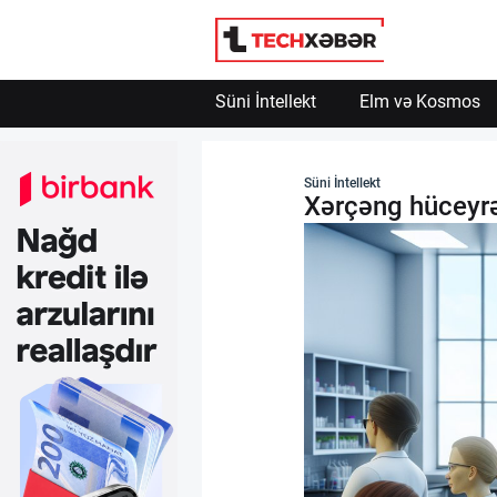
Süni İntellekt
Elm və Kosmos
Süni İntellekt
Süni İntellekt
Xərçəng hüceyrəl
Elm və Kosmos
Texnoloji İnkişaf
İnnovasiya və Startaplar
Robot və Cihazlar