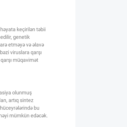
əyata keçirilən təbii
dilir, genetik
idarə etməyə və əlavə
əzi viruslara qarşı
a qarşı müqavimət
kasiya olunmuş
n, artıq sintez
 hüceyrələrində bu
ləməyi mümkün edəcək.