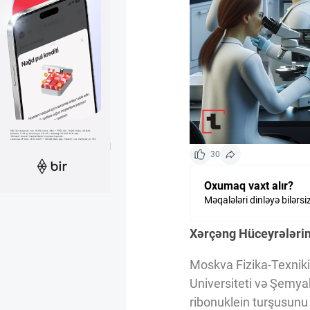
Kriptovalyuta
ÇƏRƏZLƏR SİYASƏTİ
İSTIFADƏ ŞƏRTLƏRİ
30
MƏXFİLİK SİYASƏTİ
Oxumaq vaxt alır?
Məqalələri dinləyə bilərsi
Haqqımızda
Xərçəng Hüceyrələrin
Moskva Fizika-Texniki
Vizyoner Baxışı
Universiteti və Şemyak
ribonuklein turşusunu 