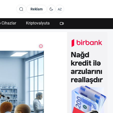
Reklam
AZ
 Cihazlar
Kriptovalyuta