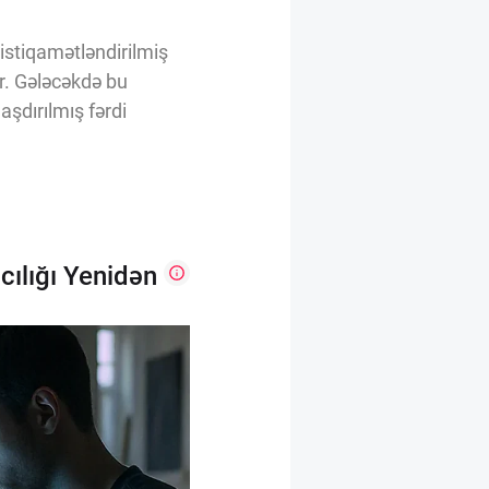
n istiqamətləndirilmiş
r. Gələcəkdə bu
şdırılmış fərdi
ılığı Yenidən