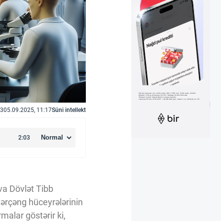
3
05.09.2025, 11:17
Süni intellekt
va Dövlət Tibb
xərçəng hüceyrələrinin
malar göstərir ki,