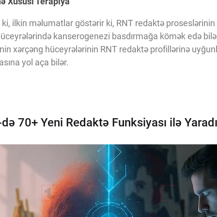
ə Xüsusi Terapiya
ər ki, ilkin məlumatlar göstərir ki, RNT redaktə proseslərini
hüceyrələrində kanserogenezi basdırmağa kömək edə bilə
in xərçəng hüceyrələrinin RNT redaktə profillərinə uyğunla
sına yol aça bilər.
ə 70+ Yeni Redaktə Funksiyası ilə Yaradıc