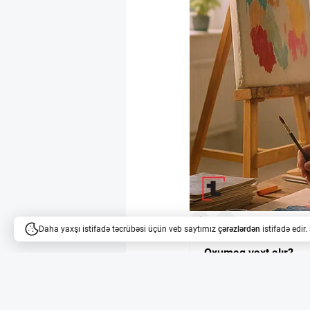
6
7
Daha yaxşı istifadə təcrübəsi üçün veb saytımız
çərəzlərdən
istifadə edir
Oxumaq vaxt alır?
Məqalələri dinləyə bilərsi
Adobe və ChatGPT y