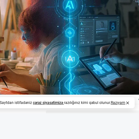
. Saytdan istifadəniz
çərəz siyasətimizə
razılığınız kimi qəbul olunur.
Razıyam
z
aradıcılar üçün yeni imkanlar təqdim edir