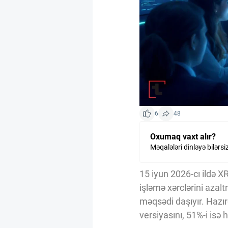
Kriptovalyuta
ÇƏRƏZLƏR SİYASƏTİ
İSTIFADƏ ŞƏRTLƏRİ
6
48
MƏXFİLİK SİYASƏTİ
Oxumaq vaxt alır?
Məqalələri dinləyə bilərsi
Haqqımızda
15 iyun 2026-cı ildə X
işləmə xərclərini azalt
Vizyoner Baxışı
məqsədi daşıyır. Hazır
versiyasını, 51%-i isə 