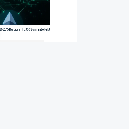
276
Bu gün, 15:00
Süni intellekt
r
 və özəl cüzdanlara
Bu qayda 1 yanvar
) yuxarı olan
ər gecikdirilə bilər.