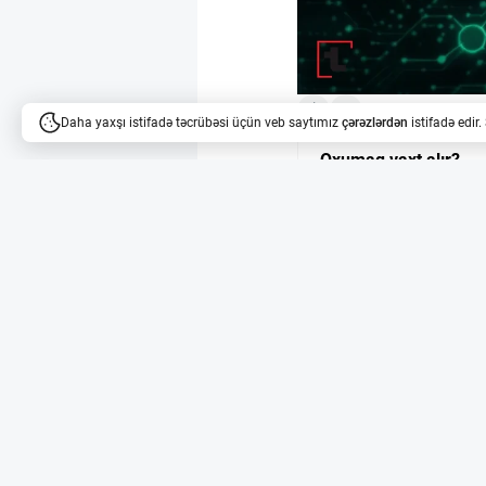
4
Daha yaxşı istifadə təcrübəsi üçün veb saytımız
çərəzlərdən
istifadə edir
Oxumaq vaxt alır?
Məqalələri dinləyə bilərsi
Braziliya mərkəzi ba
Braziliyanın mərkəzi b
göndərişləri 24 saata 
2027-ci ildən qüvvəyə
əməliyyatlara şamil o
Gecikdirmə və risk 
Qaydaya əsasən, həm Bra