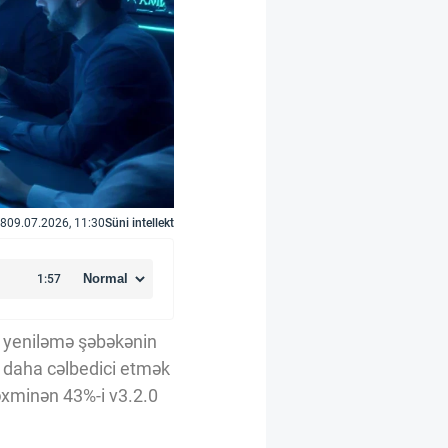
8
09.07.2026, 11:30
Süni intellekt
Bu yeniləmə şəbəkənin
ün daha cəlbedici etmək
təxminən 43%-i v3.2.0