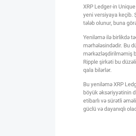
Innovasiya Bələdçisi
XRP Ledger-in Unique 
yeni versiyaya keçib.
tələb olunur, buna gör
Gələcəyin Təhlili
Yeniləmə ilə birlikdə 
mərhələsindədir. Bu düz
Podkastlar
mərkəzləşdirilməmiş bir
Ripple şirkəti bu düzəl
qala bilərlər.
Bu yeniləmə XRP Ledger
böyük əksəriyyətinin də
etibarlı və sürətli ə
güclü və dayanıqlı ola