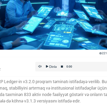
221
z
RP Ledger-in v3.2.0 proqram təminatı istifadəyə verilib. 
maq, stabilliyini artırmaq və institusional istifadəçilər üç
da təxminən 833 aktiv node fəaliyyət göstərir və onların 
hələ də köhnə v3.1.3 versiyasını istifadə edir.