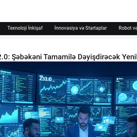
Texnoloji İnkişaf
İnnovasiya və Startaplar
Robot və
.0: Şəbəkəni Tamamilə Dəyişdirəcək Yenil