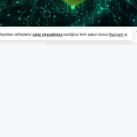
. Saytdan istifadəniz
çərəz siyasətimizə
razılığınız kimi qəbul olunur.
Razıyam
z
nkı kripto transferlərinin gecikdirilməsini tələb edi
ankı kripto mübadilələrinə xaricə edilən böyük transferləri
qədər gecikdirməyi tələb edən yeni qaydalar tətbiq edir. 
 minəcək və 10 min ABŞ dollarından (təxminən 17,000 AZN
lunacaq.
qiymətləndirilməsi
ziliya realı ilə, həm də kriptovalyutalarla edilən transferl