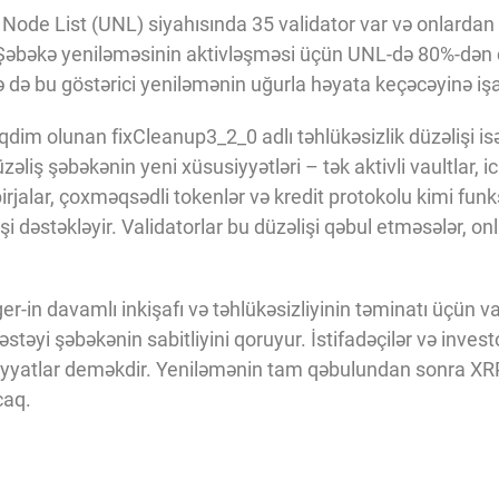
Node List (UNL) siyahısında 35 validator var və onlardan
 Şəbəkə yeniləməsinin aktivləşməsi üçün UNL-də 80%-dən ç
ə də bu göstərici yeniləmənin uğurla həyata keçəcəyinə işa
təqdim olunan fixCleanup3_2_0 adlı təhlükəsizlik düzəlişi i
əliş şəbəkənin yeni xüsusiyyətləri – tək aktivli vaultlar, ic
jalar, çoxməqsədli tokenlər və kredit protokolu kimi funksi
işi dəstəkləyir. Validatorlar bu düzəlişi qəbul etməsələr, 
-in davamlı inkişafı və təhlükəsizliyinin təminatı üçün vac
stəyi şəbəkənin sabitliyini qoruyur. İstifadəçilər və inves
məliyyatlar deməkdir. Yeniləmənin tam qəbulundan sonra X
caq.