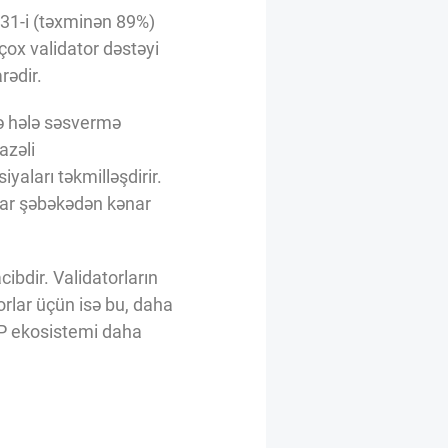
 31-i (təxminən 89%)
ox validator dəstəyi
rədir.
sə hələ səsvermə
azəli
yaları təkmilləşdirir.
onlar şəbəkədən kənar
ibdir. Validatorların
torlar üçün isə bu, daha
RP ekosistemi daha