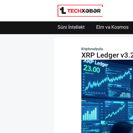
Süni İntellekt
Elm və Kosmos
Süni İntellekt
Kriptovalyuta
XRP Ledger v3.2
Elm və Kosmos
Texnoloji İnkişaf
İnnovasiya və Startaplar
Robot və Cihazlar