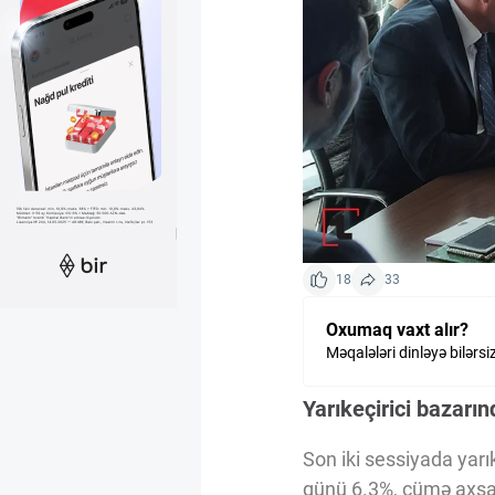
Kriptovalyuta
ÇƏRƏZLƏR SİYASƏTİ
İSTIFADƏ ŞƏRTLƏRİ
MƏXFİLİK SİYASƏTİ
18
33
Oxumaq vaxt alır?
Haqqımızda
Məqalələri dinləyə bilərsi
Yarıkeçirici bazarı
Vizyoner Baxışı
Son iki sessiyada yar
günü 6.3%, cümə axşam