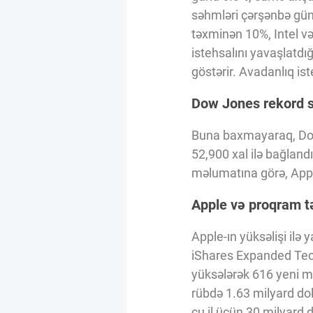
Innovasiya Bələdçisi
səhmləri çərşənbə gün
təxminən 10%, Intel və
istehsalını yavaşlatdığ
Gələcəyin Təhlili
göstərir. Avadanlıq is
Dow Jones rekord s
Podkastlar
Buna baxmayaraq, Dow
52,900 xal ilə bağland
məlumatına görə, Appl
Apple və proqram t
Apple-ın yüksəlişi ilə
iShares Expanded Tec
yüksələrək 616 yeni mü
rübdə 1.63 milyard dol
cu il üçün 30 milyard 