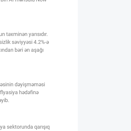
un təxminən yarısıdır.
sizlik səviyyəsi 4.2%-ə
ından bəri ən aşağı
əcəsinin dəyişməməsi
nflyasiya hədəfinə
əyib.
iya sektorunda qarışıq