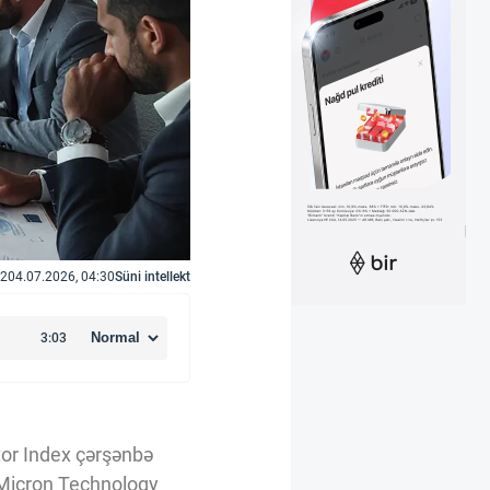
2
04.07.2026, 04:30
Süni intellekt
tor Index çərşənbə
 Micron Technology