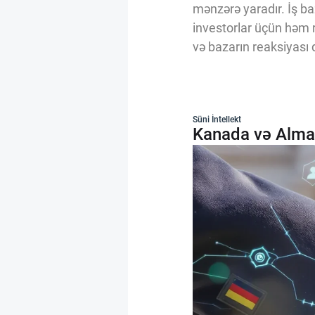
mənzərə yaradır. İş baz
investorlar üçün həm r
və bazarın reaksiyası d
Süni İntellekt
Kanada və Alman