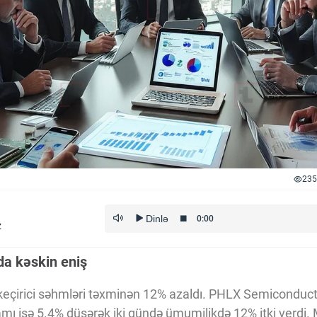
235
z
nda kəskin eniş
ıkeçirici səhmləri təxminən 12% azaldı. PHLX Semiconduc
ı isə 5.4% düşərək iki gündə ümumilikdə 12% itki verdi.