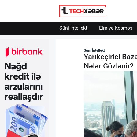
Engelle
Powered by SendPulse
Süni İntellekt
Elm və Kosmos
Süni İntellekt
Süni İntellekt
Yarıkeçirici Baz
Elm və Kosmos
Nələr Gözlənir?
Texnoloji İnkişaf
İnnovasiya və Startaplar
Robot və Cihazlar