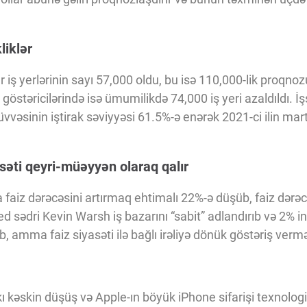
liklər
 iş yerlərinin sayı 57,000 oldu, bu isə 110,000-lik proqnoz
göstəricilərində isə ümumilikdə 74,000 iş yeri azaldıldı. İş
əsinin iştirak səviyyəsi 61.5%-ə enərək 2021-ci ilin mart
səti qeyri-müəyyən olaraq qalır
da faiz dərəcəsini artırmaq ehtimalı 22%-ə düşüb, faiz dər
ed sədri Kevin Warsh iş bazarını “sabit” adlandırıb və 2% i
ıb, amma faiz siyasəti ilə bağlı irəliyə dönük göstəriş verm
kı kəskin düşüş və Apple-ın böyük iPhone sifarişi texnolog