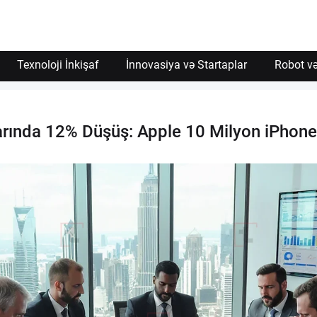
İzin Ver
Texnoloji İnkişaf
İnnovasiya və Startaplar
Robot və
arında 12% Düşüş: Apple 10 Milyon iPhone S