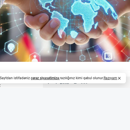
. Saytdan istifadəniz
çərəz siyasətimizə
razılığınız kimi qəbul olunur.
Razıyam
z
ələcəyini Qorumaq Üçün Yeni Alyans
23-cü ilin fevralında Münhen Təhlükəsizlik Konfransınd
lı yeni bir alyans yaratdı. Bu təşəbbüsün məqsədi süni int
di təhlükəsizliyini, rəqabət qabiliyyətini və demokratik day