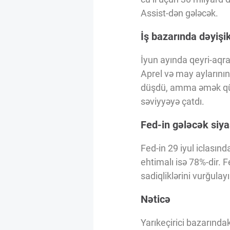
Assist-dən gələcək.
İş bazarında dəyişik
İyun ayında qeyri-aqrar
Aprel və may aylarının 
düşdü, amma əmək qüvv
səviyyəyə çatdı.
Fed-in gələcək siya
Fed-in 29 iyul iclasın
ehtimalı isə 78%-dir. F
sadiqliklərini vurğulay
Nəticə
Yarıkeçirici bazarında