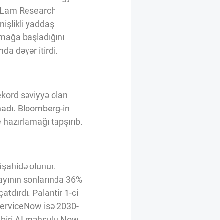
və Lam Research
işlikli yaddaş
utmağa başladığını
da dəyər itirdi.
kord səviyyə olan
ynadı. Bloomberg-in
 hazırlamağı tapşırıb.
üşahidə olunur.
ayının sonlarında 36%
tdırdı. Palantir 1-ci
. ServiceNow isə 2030-
ə biri AI məhsulu Now