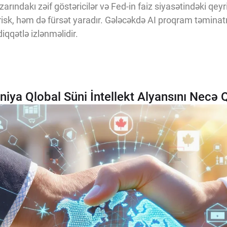
arındakı zəif göstəricilər və Fed-in faiz siyasətindəki qey
isk, həm də fürsət yaradır. Gələcəkdə AI proqram təminatı ş
iqqətlə izlənməlidir.
iya Qlobal Süni İntellekt Alyansını Necə 