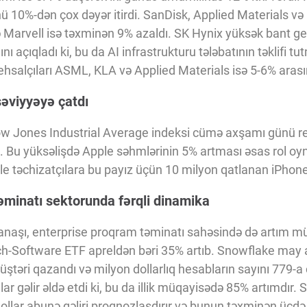
ü 10%-dən çox dəyər itirdi. SanDisk, Applied Materials 
 Marvell isə təxminən 9% azaldı. SK Hynix yüksək bant gen
ını açıqladı ki, bu da AI infrastrukturu tələbatının təklifi t
tehsalçıları ASML, KLA və Applied Materials isə 5-6% arasın
əviyyəyə çatdı
 Jones Industrial Average indeksi cümə axşamı günü re
ı. Bu yüksəlişdə Apple səhmlərinin 5% artması əsas rol o
e təchizatçılara bu payız üçün 10 milyon qatlanan iPhone
əminatı sektorunda fərqli dinamika
 yanaşı, enterprise proqram təminatı sahəsində də artım m
h-Software ETF apreldən bəri 35% artıb. Snowflake may 
ştəri qazandı və milyon dollarlıq hesabların sayını 779-a ça
lar gəlir əldə etdi ki, bu da illik müqayisədə 85% artımdır
dollar abunə gəliri proqnozlaşdırır və bunun təxminən üçd