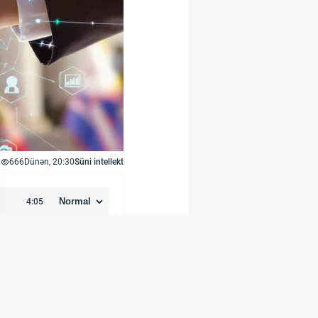
666
Dünən, 20:30
Süni intellekt
a Sovereign
ellekt (AI) və qabaqcıl
anıqlığını