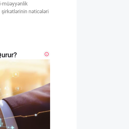
ri-müəyyənlik
irkətlərinin nəticələri
Qurur?