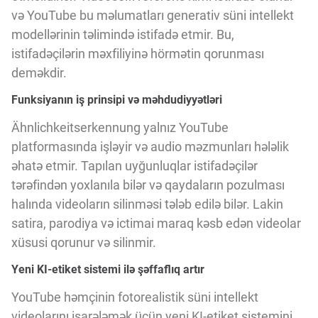
Innovasiya Bələdçisi
və YouTube bu məlumatları generativ süni intellekt
modellərinin təlimində istifadə etmir. Bu,
istifadəçilərin məxfiliyinə hörmətin qorunması
Gələcəyin Təhlili
deməkdir.
Funksiyanın iş prinsipi və məhdudiyyətləri
Podkastlar
Ähnlichkeitserkennung yalnız YouTube
platformasında işləyir və audio məzmunları hələlik
əhatə etmir. Tapılan uyğunluqlar istifadəçilər
tərəfindən yoxlanıla bilər və qaydaların pozulması
halında videoların silinməsi tələb edilə bilər. Lakin
satira, parodiya və ictimai maraq kəsb edən videolar
xüsusi qorunur və silinmir.
Yeni KI-etiket sistemi ilə şəffaflıq artır
YouTube həmçinin fotorealistik süni intellekt
videolarını işarələmək üçün yeni KI-etiket sistemini