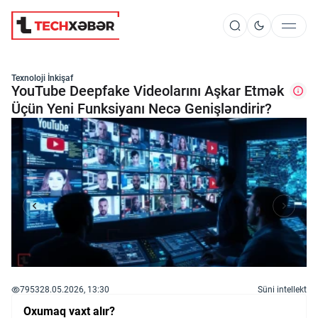
Süni İntellekt
Texnoloji İnkişaf
YouTube Deepfake Videolarını Aşkar Etmək
Üçün Yeni Funksiyanı Necə Genişləndirir?
Elm və Kosmos
Texnoloji İnkişaf
İnnovasiya və Startaplar
Robot və Cihazlar
7953
28.05.2026, 13:30
Süni intellekt
Oxumaq vaxt alır?