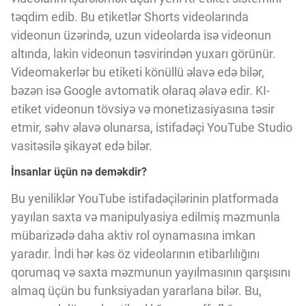
təqdim edib. Bu etiketlər Shorts videolarında
videonun üzərində, uzun videolarda isə videonun
altında, lakin videonun təsvirindən yuxarı görünür.
Videomakerlər bu etiketi könüllü əlavə edə bilər,
bəzən isə Google avtomatik olaraq əlavə edir. KI-
etiket videonun tövsiyə və monetizasiyasına təsir
etmir, səhv əlavə olunarsa, istifadəçi YouTube Studio
vasitəsilə şikayət edə bilər.
İnsanlar üçün nə deməkdir?
Bu yeniliklər YouTube istifadəçilərinin platformada
yayılan saxta və manipulyasiya edilmiş məzmunla
mübarizədə daha aktiv rol oynamasına imkan
yaradır. İndi hər kəs öz videolarının etibarlılığını
qorumaq və saxta məzmunun yayılmasının qarşısını
almaq üçün bu funksiyadan yararlana bilər. Bu,