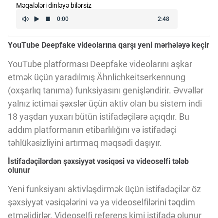
Məqalələri dinləyə bilərsiz
Kriptovalyuta
YouTube Deepfake videolarına qarşı yeni mərhələyə keçir
ÇƏRƏZLƏR SİYASƏTİ
YouTube platforması Deepfake videolarını aşkar
etmək üçün yaradılmış Ähnlichkeitserkennung
İSTIFADƏ ŞƏRTLƏRİ
(oxşarlıq tanıma) funksiyasını genişləndirir. Əvvəllər
yalnız ictimai şəxslər üçün aktiv olan bu sistem indi
MƏXFİLİK SİYASƏTİ
18 yaşdan yuxarı bütün istifadəçilərə açıqdır. Bu
addım platformanın etibarlılığını və istifadəçi
təhlükəsizliyini artırmaq məqsədi daşıyır.
Haqqımızda
İstifadəçilərdən şəxsiyyət vəsiqəsi və videoselfi tələb
olunur
Vizyoner Baxışı
Yeni funksiyanı aktivləşdirmək üçün istifadəçilər öz
şəxsiyyət vəsiqələrini və ya videoselfilərini təqdim
etməlidirlər. Videoselfi referens kimi istifadə olunur