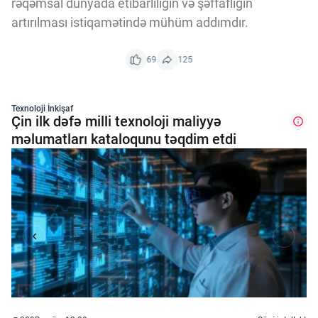
rəqəmsal dünyada etibarlılığın və şəffaflığın
artırılması istiqamətində mühüm addımdır.
69
125
Texnoloji İnkişaf
Çin ilk dəfə milli texnoloji maliyyə
məlumatları kataloqunu təqdim etdi