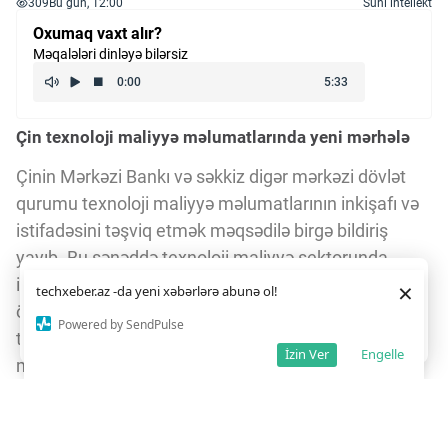
309
Bu gün, 12:00
Süni intellekt
Oxumaq vaxt alır?
Məqalələri dinləyə bilərsiz
Çin texnoloji maliyyə məlumatlarında yeni mərhələ
Çinin Mərkəzi Bankı və səkkiz digər mərkəzi dövlət
qurumu texnoloji maliyyə məlumatlarının inkişafı və
istifadəsini təşviq etmək məqsədilə birgə bildiriş
yayıb. Bu sənəddə texnoloji maliyyə sektorunda
informasiya asimmetriyasının aradan qaldırılması və
Daha yaxşı istifadə təcrübəsi üçün veb saytımız
çərəzlərdən
×
techxeber.az -da yeni xəbərlərə abunə ol!
istifadə edir. Saytdan istifadəniz
çərəz siyasətimizə
ölkənin yüksək səviyyəli texnoloji müstəqilliyinin
razılığınız kimi qəbul olunur.
9
Powered by SendPulse
təmin olunması hədəflənir. Bildirişlə yanaşı, ilk dəfə
Razıyam
İzin Ver
Engelle
milli texnoloji maliyyə məlumatlarının inkişafı və
istifadəsi üçün kataloq təqdim olunub. Kataloq
səkkiz kateqoriya və 26 göstəricini, o cümlədən
texnologiya müəssisələrinin siyahısı, innovasiya