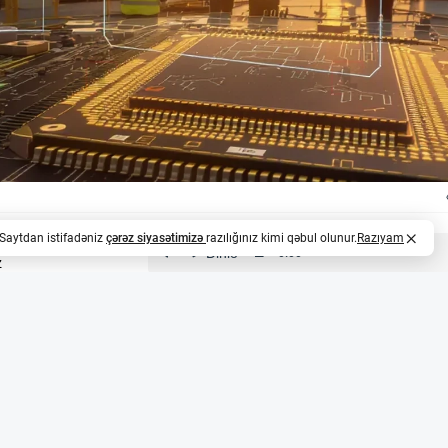
. Saytdan istifadəniz
çərəz siyasətimizə
razılığınız kimi qəbul olunur.
Razıyam
z
ri üçün 1,7 milyon avroluq müqavilə qazandı
i sektorunda fəaliyyət göstərən EnSilica şirkəti 10 ay da
uq (təxminən 3,3 milyon AZN) müqavilə imzalayıb. Layihə
nteqrasiya edilmiş sxemlərin (ASIC) sistem arxitekturası, 
demonstrator hazırlanacaq. Bu, şirkətin Avropa peyk sənayes