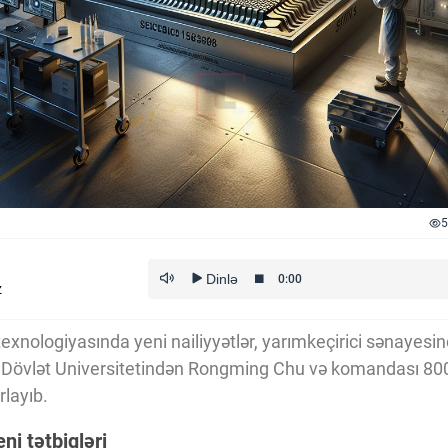
5
z
texnologiyasında yeni nailiyyətlər, yarımkeçirici sənayesi
a Dövlət Universitetindən Rongming Chu və komandası 800
rlayıb.
ni tətbiqləri