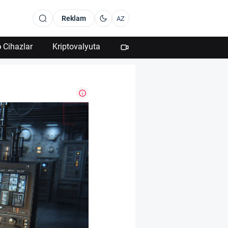
Reklam
AZ
 Cihazlar
Kriptovalyuta