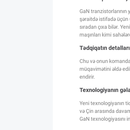
Innovasiya Bələdçisi
GaN tranzistorlarının
şəraitdə istifadə üçün 
Gələcəyin Təhlili
sıradan çıxa bilər. Yen
maşınları kimi sahələrd
Podkastlar
Tədqiqatın detalları
Chu və onun komandası
müqavimətini əldə edib.
endirir.
Texnologiyanın gəl
Yeni texnologiyanın ti
və Çin arasında davam 
GaN texnologiyasını in