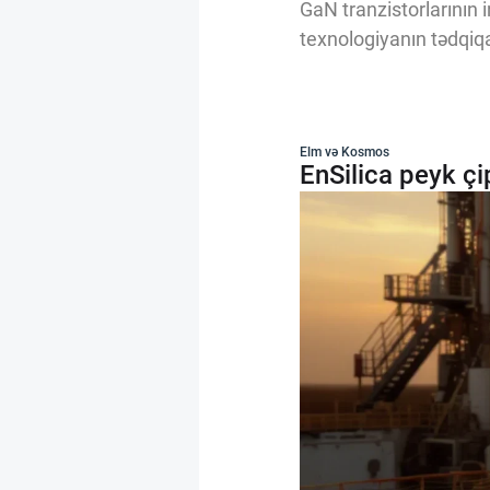
GaN tranzistorlarının i
texnologiyanın tədqiqa
Elm və Kosmos
EnSilica peyk çi