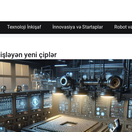
Texnoloji İnkişaf
İnnovasiya və Startaplar
Robot və
işləyən yeni çiplər