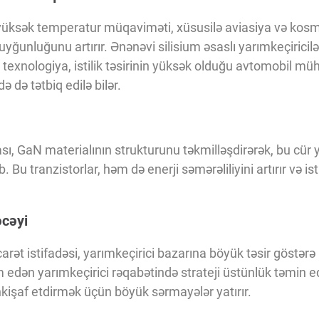
 yüksək temperatur müqaviməti, xüsusilə aviasiya və kos
uyğunluğunu artırır. Ənənəvi silisium əsaslı yarımkeçiricilə
i texnologiya, istilik təsirinin yüksək olduğu avtomobil müh
ə də tətbiq edilə bilər.
, GaN materialının strukturunu təkmilləşdirərək, bu cür
 Bu tranzistorlar, həm də enerji səmərəliliyini artırır və ist
əcəyi
carət istifadəsi, yarımkeçirici bazarına böyük təsir göstərə
edən yarımkeçirici rəqabətində strateji üstünlük təmin edə 
kişaf etdirmək üçün böyük sərmayələr yatırır.