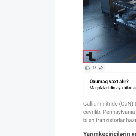
Kriptovalyuta
ÇƏRƏZLƏR SİYASƏTİ
İSTIFADƏ ŞƏRTLƏRİ
18
MƏXFİLİK SİYASƏTİ
Oxumaq vaxt alır?
Məqalələri dinləyə bilərsi
Haqqımızda
Gallium nitride (GaN) 
çevrilib. Pennsylvani
Vizyoner Baxışı
bilən tranzistorlar hazı
Yarımkeçiricilərin ye