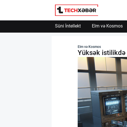
Süni İntellekt
Elm və Kosmos
Süni İntellekt
Elm və Kosmos
Yüksək istilikdə 
Elm və Kosmos
Texnoloji İnkişaf
İnnovasiya və Startaplar
Robot və Cihazlar