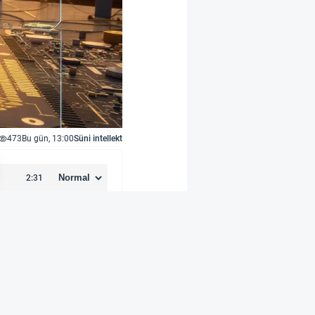
473
Bu gün, 13:00
Süni intellekt
vam edəcək yeni layihə
 çərçivəsində peyk
qabaqcıl siqnal emalı
i ilə əlaqələrini