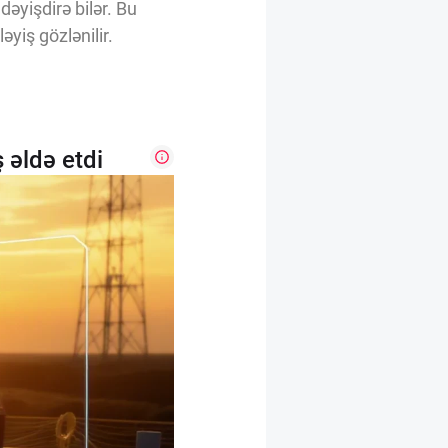
dəyişdirə bilər. Bu
yiş gözlənilir.
 əldə etdi