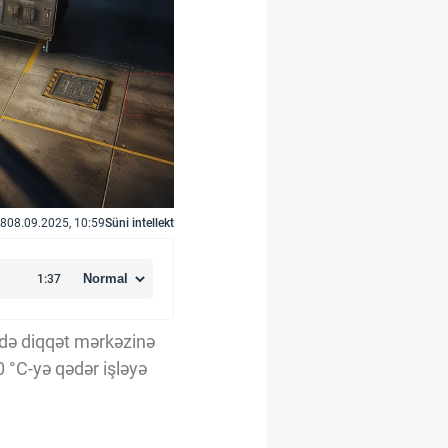
8
08.09.2025, 10:59
Süni intellekt
ndə diqqət mərkəzinə
 °C-yə qədər işləyə