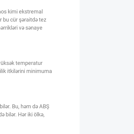
mos kimi ekstremal
r bu cür şəraitdə tez
ərrikləri və sənaye
 yüksək temperatur
ilik itkilərini minimuma
 bilər. Bu, həm də ABŞ
bilər. Hər iki ölkə,