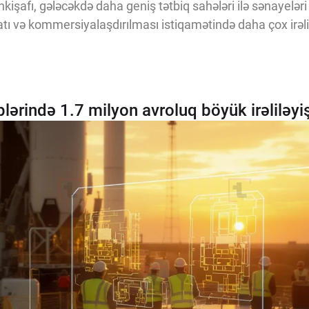
nkişafı, gələcəkdə daha geniş tətbiq sahələri ilə sənayeləri 
tı və kommersiyalaşdırılması istiqamətində daha çox irəlilə
plərində 1.7 milyon avroluq böyük irəliləyiş