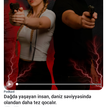
Kriptovalyuta
ÇƏRƏZLƏR SİYASƏTİ
İSTIFADƏ ŞƏRTLƏRİ
MƏXFİLİK SİYASƏTİ
Haqqımızda
Vizyoner Baxışı
Podkast
Dağda yaşayan insan, dəniz səviyyəsində
olandan daha tez qocalır.