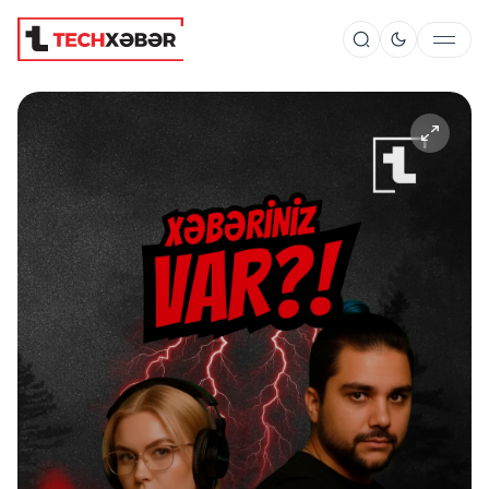
Süni İntellekt
Elm və Kosmos
Texnoloji İnkişaf
İnnovasiya və Startaplar
Robot və Cihazlar