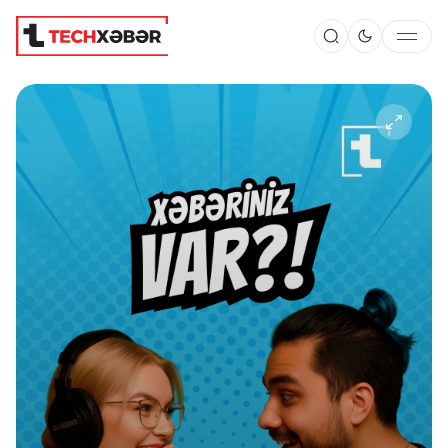
Süni İntellekt
Elm və Kosmos
Texnoloji İnkişaf
İnnovasiya və Startaplar
Robot və Cihazlar