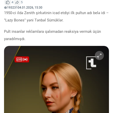
Innovasiya Bələdçisi
4
5
193231
04.01.2026, 15:30
1950-ci ildə Zenith şirkətinin icad etdiyi ilk pultun adı belə idi – 
Gələcəyin Təhlili
"Lazy Bones" yəni Tənbəl Sümüklər. 
Pult insanlar reklamlara qalxmadan reaksiya vermək üçün 
Podkastlar
yaradılmışdı. 