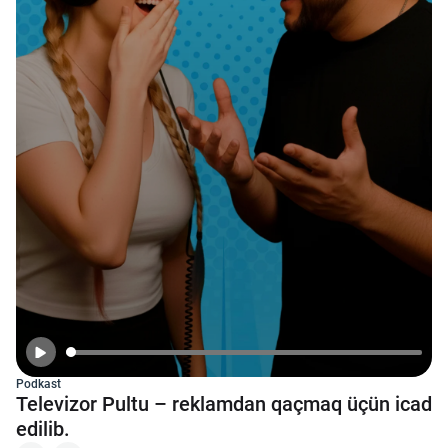
Kriptovalyuta
ÇƏRƏZLƏR SİYASƏTİ
İSTIFADƏ ŞƏRTLƏRİ
MƏXFİLİK SİYASƏTİ
Haqqımızda
Vizyoner Baxışı
Podkast
Televizor Pultu – reklamdan qaçmaq üçün icad
edilib.