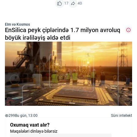
17
40
Elm və Kosmos
EnSilica peyk çiplərində 1.7 milyon avroluq
böyük irəliləyiş əldə etdi
299
Bu gün, 13:00
Süni intellekt
Oxumaq vaxt alır?
Məqalələri dinləyə bilərsiz