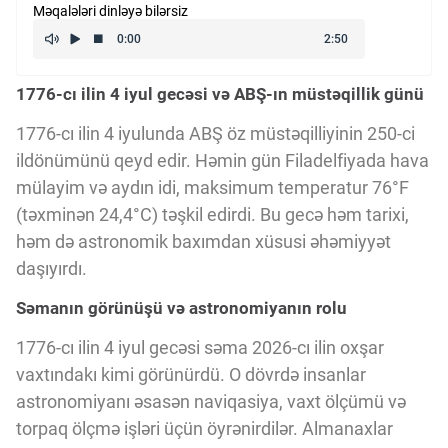
Məqalələri dinləyə bilərsiz
Kriptovalyuta
1776-cı ilin 4 iyul gecəsi və ABŞ-ın müstəqillik günü
ÇƏRƏZLƏR SİYASƏTİ
1776-cı ilin 4 iyulunda ABŞ öz müstəqilliyinin 250-ci
ildönümünü qeyd edir. Həmin gün Filadelfiyada hava
İSTIFADƏ ŞƏRTLƏRİ
mülayim və aydın idi, maksimum temperatur 76°F
(təxminən 24,4°C) təşkil edirdi. Bu gecə həm tarixi,
MƏXFİLİK SİYASƏTİ
həm də astronomik baxımdan xüsusi əhəmiyyət
daşıyırdı.
Səmanın görünüşü və astronomiyanın rolu
Haqqımızda
1776-cı ilin 4 iyul gecəsi səma 2026-cı ilin oxşar
vaxtındakı kimi görünürdü. O dövrdə insanlar
Vizyoner Baxışı
astronomiyanı əsasən naviqasiya, vaxt ölçümü və
torpaq ölçmə işləri üçün öyrənirdilər. Almanaxlar