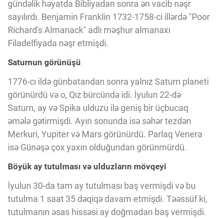
Innovasiya Bələdçisi
gündəlik həyatda Bibliyadan sonra ən vacib nəşr
sayılırdı. Benjamin Franklin 1732-1758-ci illərdə "Poor
Richard's Almanack" adlı məşhur almanaxı
Gələcəyin Təhlili
Filadelfiyada nəşr etmişdi.
Saturnun görünüşü
Podkastlar
1776-cı ildə günbatandan sonra yalnız Saturn planeti
görünürdü və o, Qız bürcündə idi. İyulun 22-də
Saturn, ay və Spika ulduzu ilə geniş bir üçbucaq
əmələ gətirmişdi. Ayın sonunda isə səhər tezdən
Merkuri, Yupiter və Mars görünürdü. Parlaq Venera
isə Günəşə çox yaxın olduğundan görünmürdü.
Böyük ay tutulması və ulduzların mövqeyi
İyulun 30-da tam ay tutulması baş vermişdi və bu
tutulma 1 saat 35 dəqiqə davam etmişdi. Təəssüf ki,
tutulmanın əsas hissəsi ay doğmadan baş vermişdi.