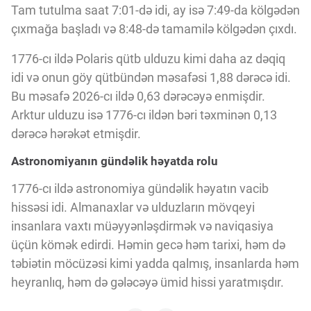
Tam tutulma saat 7:01-də idi, ay isə 7:49-da kölgədən
çıxmağa başladı və 8:48-də tamamilə kölgədən çıxdı.
1776-cı ildə Polaris qütb ulduzu kimi daha az dəqiq
idi və onun göy qütbündən məsafəsi 1,88 dərəcə idi.
Bu məsafə 2026-cı ildə 0,63 dərəcəyə enmişdir.
Arktur ulduzu isə 1776-cı ildən bəri təxminən 0,13
dərəcə hərəkət etmişdir.
Astronomiyanın gündəlik həyatda rolu
1776-cı ildə astronomiya gündəlik həyatın vacib
hissəsi idi. Almanaxlar və ulduzların mövqeyi
insanlara vaxtı müəyyənləşdirmək və naviqasiya
üçün kömək edirdi. Həmin gecə həm tarixi, həm də
təbiətin möcüzəsi kimi yadda qalmış, insanlarda həm
heyranlıq, həm də gələcəyə ümid hissi yaratmışdır.