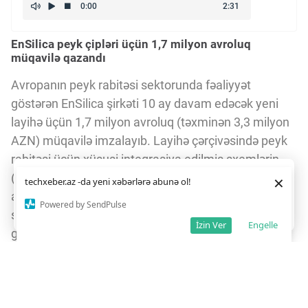
EnSilica peyk çipləri üçün 1,7 milyon avroluq
müqavilə qazandı
Avropanın peyk rabitəsi sektorunda fəaliyyət
göstərən EnSilica şirkəti 10 ay davam edəcək yeni
layihə üçün 1,7 milyon avroluq (təxminən 3,3 milyon
AZN) müqavilə imzalayıb. Layihə çərçivəsində peyk
rabitəsi üçün xüsusi inteqrasiya edilmiş sxemlərin
Daha yaxşı istifadə təcrübəsi üçün veb saytımız
çərəzlərdən
(ASIC) sistem arxitekturası, qabaqcıl siqnal emalı
×
techxeber.az -da yeni xəbərlərə abunə ol!
istifadə edir. Saytdan istifadəniz
çərəz siyasətimizə
alqoritmləri və işlək demonstrator hazırlanacaq. Bu,
razılığınız kimi qəbul olunur.
5
11
Powered by SendPulse
şirkətin Avropa peyk sənayesi ilə əlaqələrini
Razıyam
İzin Ver
Engelle
gücləndirmək və texniki imkanlarını dərinləşdirmək
məqsədi daşıyır.
5G və peyk rabitəsinin birləşməsi
EnSilica həmçinin Avropa İttifaqının IRIS² peyk