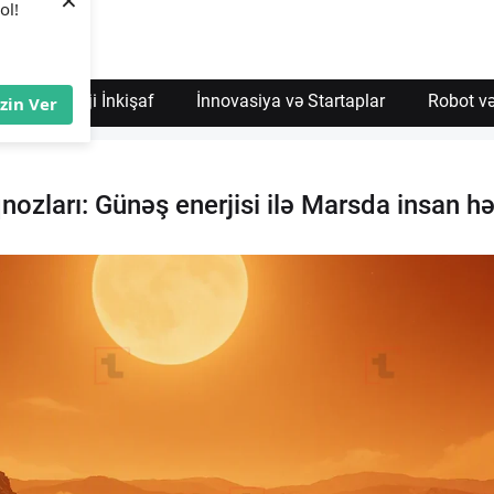
×
ol!
Texnoloji İnkişaf
İnnovasiya və Startaplar
Robot və
İzin Ver
qnozları: Günəş enerjisi ilə Marsda insan