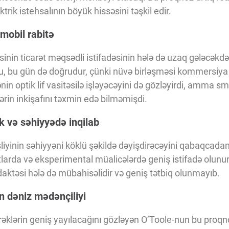
ktrik istehsalının böyük hissəsini təşkil edir.
mobil rabitə
inin ticarət məqsədli istifadəsinin hələ də uzaq gələcəkdə
u, bu gün də doğrudur, çünki nüvə birləşməsi kommersiya 
in optik lif vasitəsilə işləyəcəyini də gözləyirdi, amma sm
ərin inkişafını təxmin edə bilməmişdi.
k və səhiyyədə inqilab
iyinin səhiyyəni köklü şəkildə dəyişdirəcəyini qabaqcada
larda və eksperimental müalicələrdə geniş istifadə olunur
aktəsi hələ də mübahisəlidir və geniş tətbiq olunmayıb.
in dəniz mədənçiliyi
ürəklərin geniş yayılacağını gözləyən O’Toole-nun bu proq