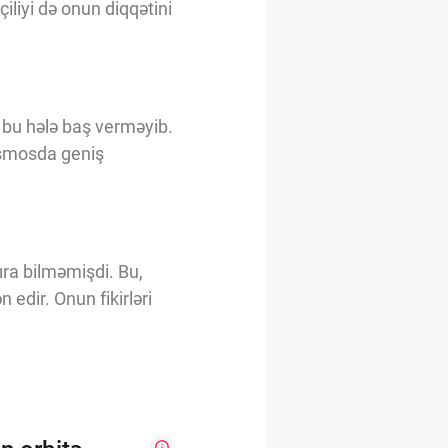
iliyi də onun diqqətini
 bu hələ baş verməyib.
osmosda geniş
ra bilməmişdi. Bu,
 edir. Onun fikirləri