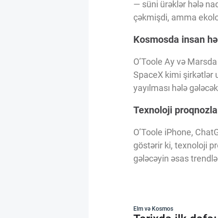
— süni ürəklər hələ nad
çəkmişdi, amma ekoloji
Kosmosda insan həy
O’Toole Ay və Marsda 
SpaceX kimi şirkətlər
yayılması hələ gələcək
Texnoloji proqnozla
O’Toole iPhone, ChatG
göstərir ki, texnoloji 
gələcəyin əsas trendlə
Elm və Kosmos