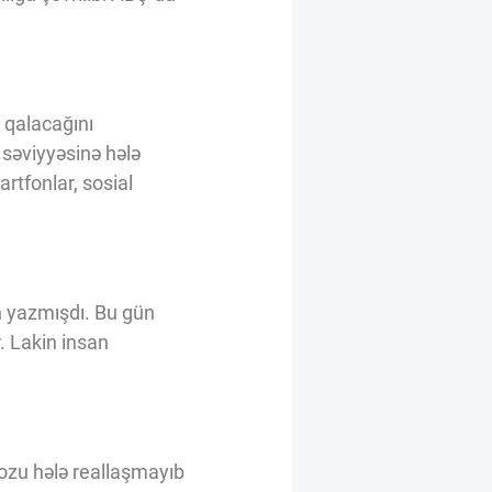
 qalacağını
səviyyəsinə hələ
artfonlar, sosial
n yazmışdı. Bu gün
. Lakin insan
nozu hələ reallaşmayıb