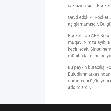
səkkizincisidir. Rocke
Qeyd edək ki, Rocket L
açıqlamamışdır. Bu gün
Rocket Lab ABŞ Kosmik
müqavilə imzalayıb. B
keçiriləcək. Şirkət həm
mühitində texnologiyal
Bu peykin buraxılışı 
Buludların arxasından 
qorunması üçün yeni im
addımlardır.