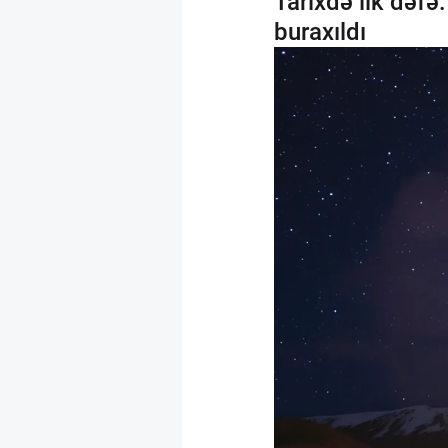
Tarixdə ilk dəfə
buraxıldı