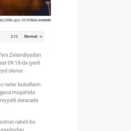
228
Bu gün, 05:00
Süni intellekt
 Yeni Zelandiyadan
aat 09:18-də (yerli
eyd olunur.
u radar buludların
ə gecə müşahidə
iyyətli dərəcədə
ectron raketi bu
uraxılışdan