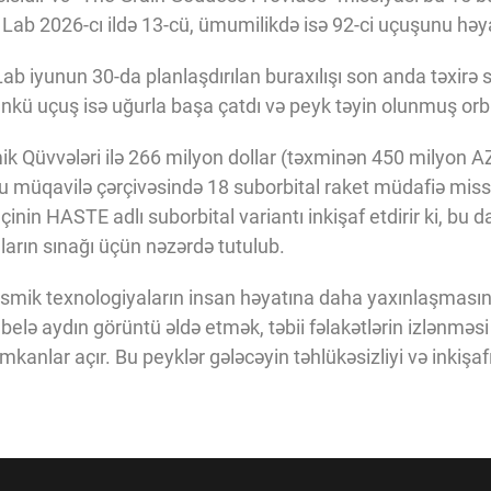
t Lab 2026-cı ildə 13-cü, ümumilikdə isə 92-ci uçuşunu həya
ab iyunun 30-da planlaşdırılan buraxılışı son anda təxirə s
kü uçuş isə uğurla başa çatdı və peyk təyin olunmuş orbitə
 Qüvvələri ilə 266 milyon dollar (təxminən 450 milyon A
u müqavilə çərçivəsində 18 suborbital raket müdafiə miss
çinin HASTE adlı suborbital variantı inkişaf etdirir ki, bu 
arın sınağı üçün nəzərdə tutulub.
kosmik texnologiyaların insan həyatına daha yaxınlaşması
belə aydın görüntü əldə etmək, təbii fəlakətlərin izlənməsi
kanlar açır. Bu peyklər gələcəyin təhlükəsizliyi və inkişaf