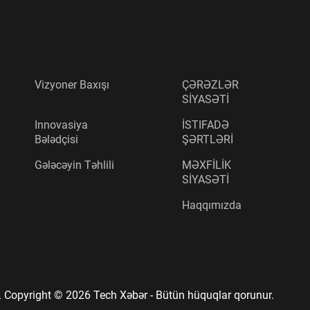
Vizyoner Baxışı
ÇƏRƏZLƏR
SİYASƏTİ
Innovasiya
İSTIFADƏ
Bələdçisi
ŞƏRTLƏRİ
Gələcəyin Təhlili
MƏXFİLİK
SİYASƏTİ
Haqqımızda
.
Copyright © 2026
Tech Xəbər
- Bütün hüquqlar qorunur.