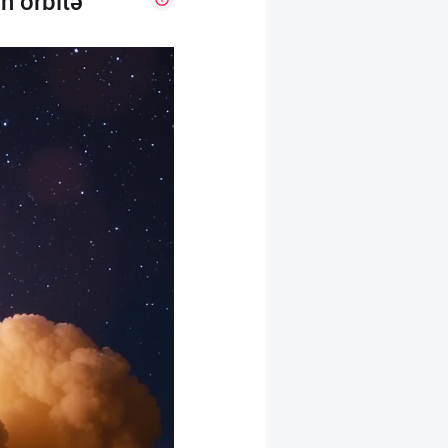
n orbitə