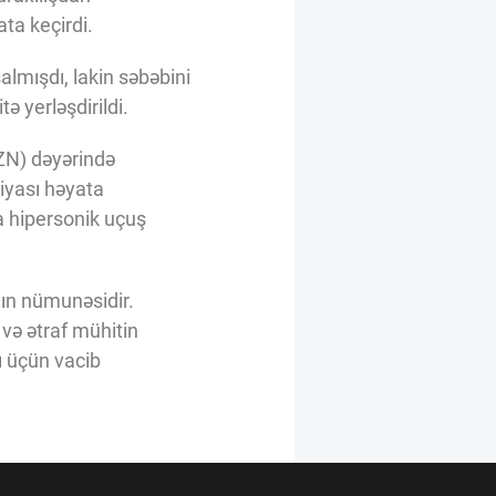
ta keçirdi.
almışdı, lakin səbəbini
 yerləşdirildi.
ZN) dəyərində
iyası həyata
da hipersonik uçuş
nın nümunəsidir.
 və ətraf mühitin
ı üçün vacib