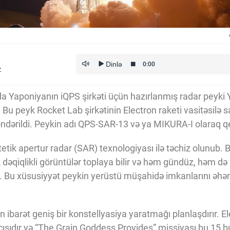
z
-da Yaponiyanın iQPS şirkəti üçün hazırlanmış radar peyki
. Bu peyk Rocket Lab şirkətinin Electron raketi vasitəsilə s
göndərildi. Peykin adı QPS-SAR-13 və ya MIKURA-I olaraq q
tik apertur radar (SAR) texnologiyası ilə təchiz olunub. B
 dəqiqlikli görüntülər toplaya bilir və həm gündüz, həm d
 Bu xüsusiyyət peykin yerüstü müşahidə imkanlarını əhəm
n ibarət geniş bir konstellyasiya yaratmağı planlaşdırır. El
cısıdır və “The Grain Goddess Provides” missiyası bu 15 b