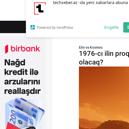
techxeber.az -da yeni xəbərlərə abunə 
Süni İntellekt
Elm və Kosmos
Süni İntellekt
Engelle
Powered by SendPulse
Elm və Kosmos
1976-cı ilin pro
Elm və Kosmos
olacaq?
Texnoloji İnkişaf
İnnovasiya və Startaplar
Robot və Cihazlar