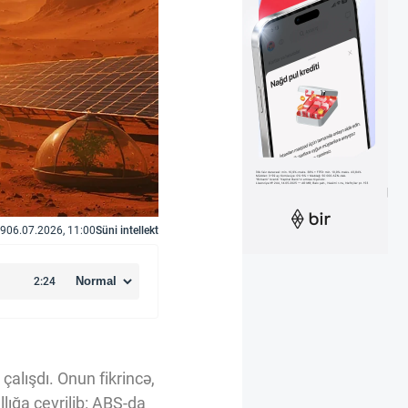
9
06.07.2026, 11:00
Süni intellekt
çalışdı. Onun fikrincə,
lığa çevrilib: ABŞ-da