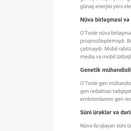
Innovasiya Bələdçisi
günəş enerjisi yeni ele
Nüvə birləşməsi və 
Gələcəyin Təhlili
O’Toole nüvə birləşməs
proqnozlaşdırmışdı. B
Podkastlar
çatmayıb. Mobil rabitən
media və mobil tətbiql
Genetik mühəndisli
O’Toole gen mühəndisl
gen redaktəsi tədqiqat
embrionlarının gen red
Süni ürəklər və dər
Nüvə ilə işləyən süni 