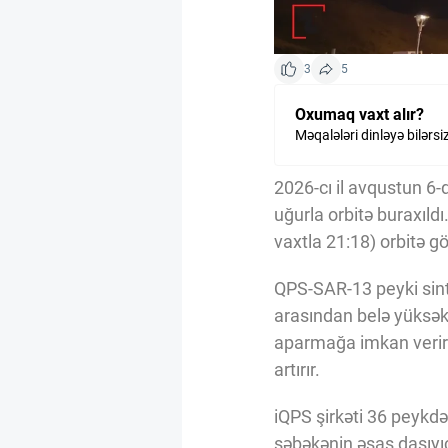
3
5
Oxumaq vaxt alır?
Məqalələri dinləyə bilərsi
2026-cı il avqustun 6
uğurla orbitə buraxıldı
vaxtla 21:18) orbitə 
QPS-SAR-13 peyki sinte
arasından belə yüksək
aparmağa imkan verir.
artırır.
iQPS şirkəti 36 peykdə
şəbəkənin əsas daşıyı