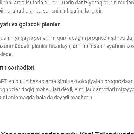
ir hallarda istifadə olunur. Dərin dəniz yataqlarının mədənç
 narahatlıqlar bu sahənin inkişafını ləngidir.
atı və gələcək planlar
daimi yaşayış yerlərinin qurulacağını proqnozlaşdırsa da,
 uzunmüddətli planlar hazırlayır, amma insan həyatının k
dədir.
rın sərhədləri
PT və bulud hesablama kimi texnologiyaları proqnozlaşdı
proqnozlar dəqiq məhsulları deyil, elmi istiqamətləri müəyyən
rini anlamaqda hələ də dəyərli mənbədir.