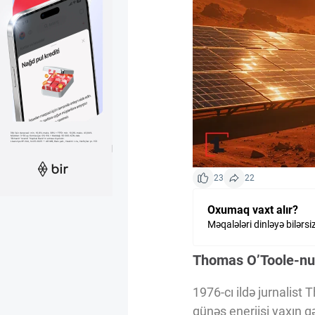
Kriptovalyuta
ÇƏRƏZLƏR SİYASƏTİ
İSTIFADƏ ŞƏRTLƏRİ
MƏXFİLİK SİYASƏTİ
23
22
Oxumaq vaxt alır?
Haqqımızda
Məqalələri dinləyə bilərsi
Thomas O’Toole-nun
Vizyoner Baxışı
1976-cı ildə jurnalist
günəş enerjisi yaxın g