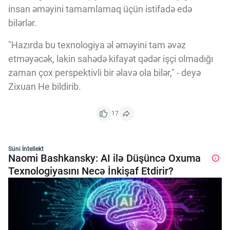
insan əməyini tamamlamaq üçün istifadə edə
bilərlər.
"Hazırda bu texnologiya əl əməyini tam əvəz
etməyəcək, lakin sahədə kifayət qədər işçi olmadığı
zaman çox perspektivli bir əlavə ola bilər," - deyə
Zixuan He bildirib.
17
Süni İntellekt
Naomi Bashkansky: AI ilə Düşüncə Oxuma
Texnologiyasını Necə İnkişaf Etdirir?