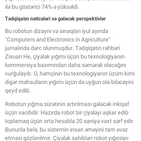
ilə bu göstərici 74%-ə yüksəldi.
Tədqiqatın nəticələri və gələcək perspektivlər
Bu robotun dizaynı və sınaqları iyul ayında
"Computers and Electronics in Agriculture"
jurnalında dərc olunmuşdur. Tədqiqatın rəhbəri
Zixuan He, çiyələk yığımı üçün bu texnologiyanın
kommersiya baxımından daha səmərəli olacağını
vurğulayıb. O, həmçinin bu texnologiyanın üzüm kimi
digər məhsulların yığımı üçün də uyğun ola biləcəyini
qeyd edib.
Robotun yığma sürətinin artırılması gələcək inkişaf
üçün vacibdir. Hazırda robot bir çiyələyi aşkar edib
toplamaq üçün orta hesabla 20 saniyə vaxt sərf edir.
Bununla belə, bu sistemin insan əməyini tam əvəz
etməsi gözlənilmir. Çiyələk sahibləri robot yığıcıları