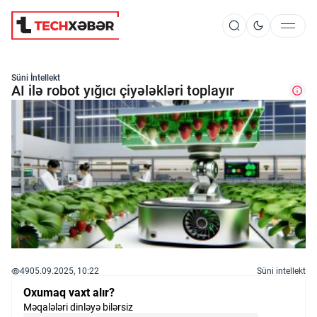
Süni İntellekt
Süni İntellekt
AI ilə robot yığıcı çiyələkləri toplayır
Elm və Kosmos
Texnoloji İnkişaf
İnnovasiya və Startaplar
49
05.09.2025, 10:22
Süni intellekt
Robot və Cihazlar
Oxumaq vaxt alır?
Məqalələri dinləyə bilərsiz