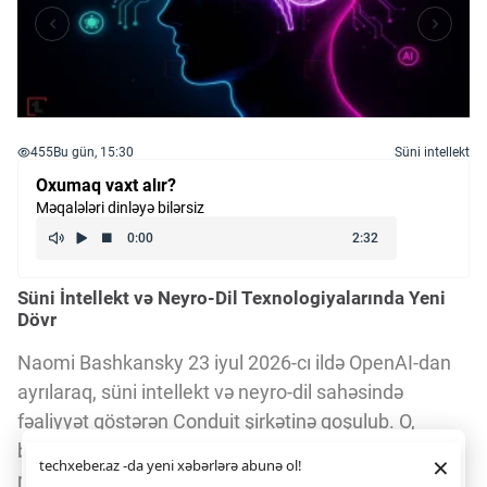
455
Bu gün, 15:30
Süni intellekt
Oxumaq vaxt alır?
Məqalələri dinləyə bilərsiz
Süni İntellekt və Neyro-Dil Texnologiyalarında Yeni
Dövr
Naomi Bashkansky 23 iyul 2026-cı ildə OpenAI-dan
ayrılaraq, süni intellekt və neyro-dil sahəsində
fəaliyyət göstərən Conduit şirkətinə qoşulub. O,
burada insan beynindən qeyri-invaziv yolla toplanan
Daha yaxşı istifadə təcrübəsi üçün veb saytımız
çərəzlərdən
×
techxeber.az -da yeni xəbərlərə abunə ol!
istifadə edir. Saytdan istifadəniz
çərəz siyasətimizə
neyron məlumatlarını AI təlimatlarına çevirən