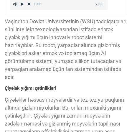
Kriptovalyuta
Vaşinqton Dövlət Universitetinin (WSU) tədqiqatçıları
ÇƏRƏZLƏR SİYASƏTİ
süni intellekt texnologiyasından istifadə edərək
çiyələk yığımı üçün innovativ robot sistemi
hazırlayıblar. Bu robot, yarpaqlar altında gizlənmiş
İSTIFADƏ ŞƏRTLƏRİ
çiyələkləri aşkar etmək və toplamaq üçün AI
görüntüləmə sistemi, yumşaq silikon tutacaqlar və
yarpaqları aralamaq üçün fan sistemindən istifadə
MƏXFİLİK SİYASƏTİ
edir.
Çiyələk yığımı çətinlikləri
Haqqımızda
Çiyələklər həssas meyvələrdir və tez-tez yarpaqların
altında gizlənmiş olurlar. Bu, onları mexaniki yığımı
Vizyoner Baxışı
çətinləşdirir. Çiyələk yığımı zamanı meyvələrin
zədələnməməsi və gizlənmiş meyvələrin tapılması
robot yığıcıların effektivliyini artırmaq üçün əsas