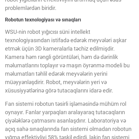
Innovasiya Bələdçisi
problemlərdən biridir.
Robotun texnologiyası və sınaqları
Gələcəyin Təhlili
WSU-nin robot yığıcısı süni intellekt
texnologiyasından istifadə edərək meyvələri aşkar
Podkastlar
etmək üçün 3D kameralarla təchiz edilmişdir.
Kamera həm rəngli görüntüləri, həm də dərinlik
məlumatlarını toplayır və maşın öyrənmə modeli bu
məlumatları təhlil edərək meyvələrin yerini
müəyyənləşdirir. Robot, meyvələrin yeri və
xüsusiyyətlərinə görə tutacaqlarını idarə edir.
Fan sistemi robotun təsirli işləməsində mühüm rol
oynayır. Fanlar yarpaqları aralayaraq tutacaqların
çiyələklərə çatmasını asanlaşdırır. Laboratoriya və
açıq sahə sınaqlarında fan sistemi olmadan robotun
yığma effektivliyi 58% təşkil edirdi, lakin fan sistemi