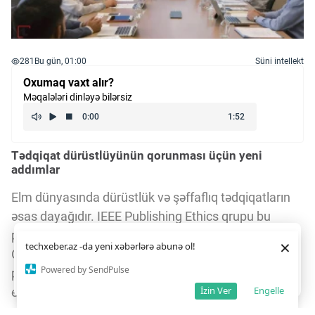
281
Bu gün, 01:00
Süni intellekt
Oxumaq vaxt alır?
Məqalələri dinləyə bilərsiz
Tədqiqat dürüstlüyünün qorunması üçün yeni
addımlar
Elm dünyasında dürüstlük və şəffaflıq tədqiqatların
əsas dayağıdır. IEEE Publishing Ethics qrupu bu
prinsipi qorumaq üçün fəaliyyətlərini genişləndirir.
Daha yaxşı istifadə təcrübəsi üçün veb saytımız
çərəzlərdən
×
techxeber.az -da yeni xəbərlərə abunə ol!
istifadə edir. Saytdan istifadəniz
çərəz siyasətimizə
Onlar yeni alətlərin inteqrasiyası ilə nəşriyyat
razılığınız kimi qəbul olunur.
8
8
Powered by SendPulse
pozuntularının aşkarlanması və həllində daha
Razıyam
İzin Ver
Engelle
effektiv olmağı hədəfləyirlər.