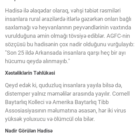
Hadisə ilə əlaqədar olaraq, vəhşi təbiət rəsmiləri
insanlara rural ərazilərdə itlərlə gəzərkən onları bağlı
saxlamağı və heyvanlarının peyvəndlərinin vaxtında
vurulduğuna əmin olmağı tövsiyə ediblər. AGFC-nin
sözçüsü bu hadisənin çox nadir olduğunu vurğulayıb:
"Son 25 ildə Arkansada insanlara qarşı heç bir ayı
hücumu qeydə alınmayıb."
Xəstəliklərin Təhlükəsi
Qeyd edək ki, quduzluq insanlara yayıla bilsə də,
distemper yalnız məməlilər arasında yayılır. Cornell
Baytarlıq Kolleci və Amerika Baytarlıq Tibb
Assosiasiyasının məlumatına əsasən, hər iki virus
yüksək yoluxucu və ölümcül ola bilər.
Nadir Görülən Hadisə