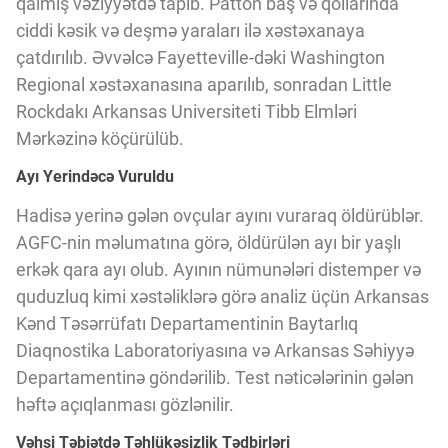
qalmış vəziyyətdə tapıb. Patton baş və qollarında
Innovasiya Bələdçisi
ciddi kəsik və deşmə yaraları ilə xəstəxanaya
çatdırılıb. Əvvəlcə Fayetteville-dəki Washington
Gələcəyin Təhlili
Regional xəstəxanasına aparılıb, sonradan Little
Rockdakı Arkansas Universiteti Tibb Elmləri
Mərkəzinə köçürülüb.
Podkastlar
Ayı Yerindəcə Vuruldu
Hadisə yerinə gələn ovçular ayını vuraraq öldürüblər.
AGFC-nin məlumatına görə, öldürülən ayı bir yaşlı
erkək qara ayı olub. Ayının nümunələri distemper və
quduzluq kimi xəstəliklərə görə analiz üçün Arkansas
Kənd Təsərrüfatı Departamentinin Baytarlıq
Diaqnostika Laboratoriyasına və Arkansas Səhiyyə
Departamentinə göndərilib. Test nəticələrinin gələn
həftə açıqlanması gözlənilir.
Vəhşi Təbiətdə Təhlükəsizlik Tədbirləri