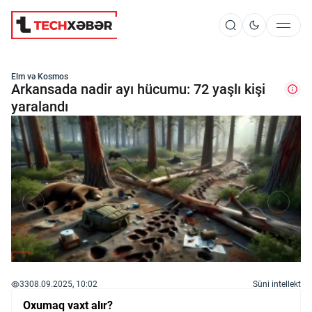
Süni İntellekt
Elm və Kosmos
Arkansada nadir ayı hücumu: 72 yaşlı kişi
yaralandı
Elm və Kosmos
Texnoloji İnkişaf
İnnovasiya və Startaplar
Robot və Cihazlar
33
08.09.2025, 10:02
Süni intellekt
Oxumaq vaxt alır?