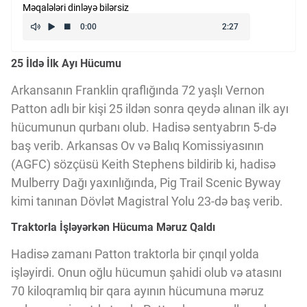
Məqalələri dinləyə bilərsiz
Kriptovalyuta
25 İldə İlk Ayı Hücumu
ÇƏRƏZLƏR SİYASƏTİ
Arkansanın Franklin qraflığında 72 yaşlı Vernon
Patton adlı bir kişi 25 ildən sonra qeydə alınan ilk ayı
İSTIFADƏ ŞƏRTLƏRİ
hücumunun qurbanı olub. Hadisə sentyabrın 5-də
baş verib. Arkansas Ov və Balıq Komissiyasının
MƏXFİLİK SİYASƏTİ
(AGFC) sözçüsü Keith Stephens bildirib ki, hadisə
Mulberry Dağı yaxınlığında, Pig Trail Scenic Byway
kimi tanınan Dövlət Magistral Yolu 23-də baş verib.
Haqqımızda
Traktorla İşləyərkən Hücuma Məruz Qaldı
Hadisə zamanı Patton traktorla bir çınqıl yolda
Vizyoner Baxışı
işləyirdi. Onun oğlu hücumun şahidi olub və atasını
70 kiloqramlıq bir qara ayının hücumuna məruz