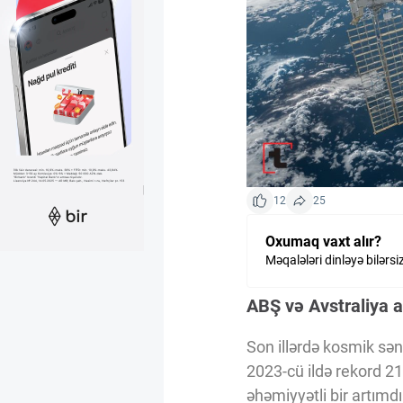
Kriptovalyuta
ÇƏRƏZLƏR SİYASƏTİ
İSTIFADƏ ŞƏRTLƏRİ
12
25
MƏXFİLİK SİYASƏTİ
Oxumaq vaxt alır?
Məqalələri dinləyə bilərsi
Haqqımızda
ABŞ və Avstraliya 
Vizyoner Baxışı
Son illərdə kosmik sən
2023-cü ildə rekord 21
əhəmiyyətli bir artımdı