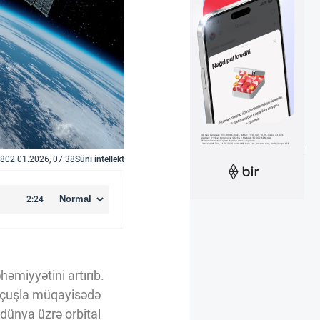
8
02.01.2026, 07:38
Süni intellekt
həmiyyətini artırıb.
2 uçuşla müqayisədə
 dünya üzrə orbital