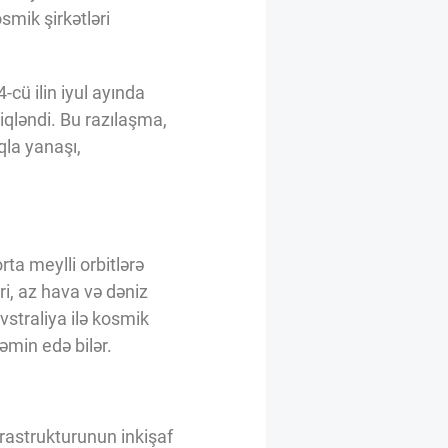
smik şirkətləri
cü ilin iyul ayında
qləndi. Bu razılaşma,
la yanaşı,
rta meylli orbitlərə
ri, az hava və dəniz
vstraliya ilə kosmik
min edə bilər.
rastrukturunun inkişaf