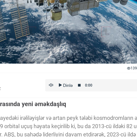
139
z
arasında yeni əməkdaşlıq
ayedəki irəliləyişlər və artan peyk tələbi kosmodromların ə
9 orbital uçuş həyata keçirilib ki, bu da 2013-cü ildəki 8
r. ABŞ, bu sahədə liderliyini davam etdirərək, 2023-cü ildə