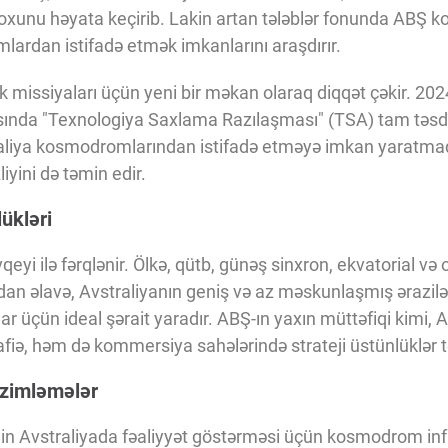
oxunu həyata keçirib. Lakin artan tələblər fonunda ABŞ ko
ardan istifadə etmək imkanlarını araşdırır.
 missiyaları üçün yeni bir məkan olaraq diqqət çəkir. 2024-
sında "Texnologiya Saxlama Razılaşması" (TSA) tam təsdi
raliya kosmodromlarından istifadə etməyə imkan yaratmaq
iyini də təmin edir.
ükləri
eyi ilə fərqlənir. Ölkə, qütb, günəş sinxron, ekvatorial və o
ndan əlavə, Avstraliyanın geniş və az məskunlaşmış ərazilə
ar üçün ideal şərait yaradır. ABŞ-ın yaxın müttəfiqi kimi, A
ə, həm də kommersiya sahələrində strateji üstünlüklər tə
nzimləmələr
nin Avstraliyada fəaliyyət göstərməsi üçün kosmodrom inf