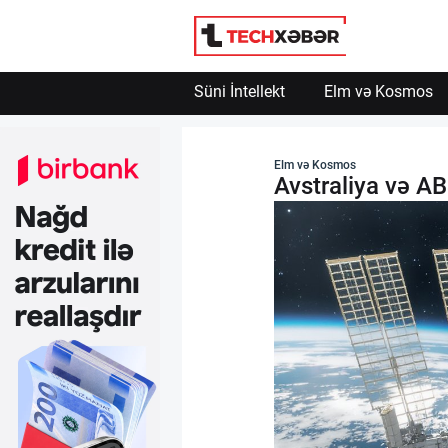
Süni İntellekt
Elm və Kosmos
Süni İntellekt
Elm və Kosmos
Avstraliya və A
Elm və Kosmos
Texnoloji İnkişaf
İnnovasiya və Startaplar
Robot və Cihazlar