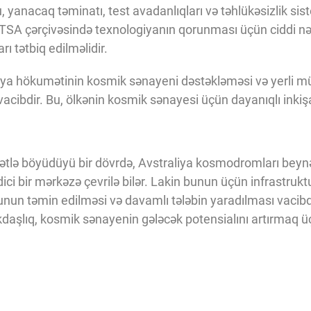
u, yanacaq təminatı, test avadanlıqları və təhlükəsizlik sis
. TSA çərçivəsində texnologiyanın qorunması üçün ciddi nəz
rı tətbiq edilməlidir.
iya hökumətinin kosmik sənayeni dəstəkləməsi və yerli mü
vacibdir. Bu, ölkənin kosmik sənayesi üçün dayanıqlı inkişa
tlə böyüdüyü bir dövrdə, Avstraliya kosmodromları beynə
ici bir mərkəzə çevrilə bilər. Lakin bunun üçün infrastruktu
un təmin edilməsi və davamlı tələbin yaradılması vacibdi
daşlıq, kosmik sənayenin gələcək potensialını artırmaq