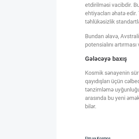
etdirilməsi vacibdir. B
ehtiyacları əhatə edir
təhlükəsizlik standartla
Bundan əlavə, Avstral
potensialını artırması 
Gələcəyə baxış
Kosmik sənayenin sürə
qayıdışları üçün cəlbed
tənzimləmə uyğunluğun
arasında bu yeni əmək
bilər.
Elm və Kosmos