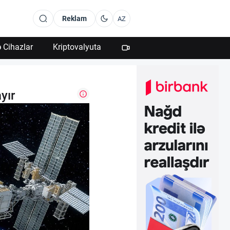
Reklam
AZ
 Cihazlar
Kriptovalyuta
yır