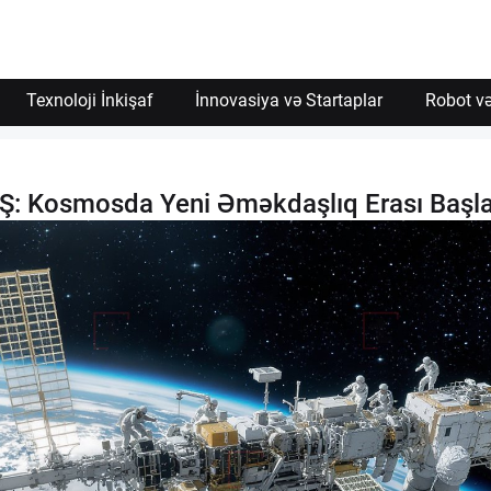
Texnoloji İnkişaf
İnnovasiya və Startaplar
Robot və
BŞ: Kosmosda Yeni Əməkdaşlıq Erası Başla