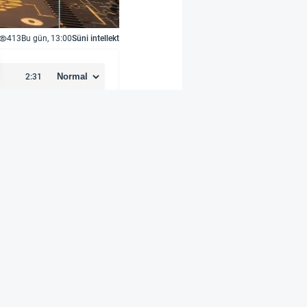
413
Bu gün, 13:00
Süni intellekt
vam edəcək yeni layihə
 çərçivəsində peyk
qabaqcıl siqnal emalı
i ilə əlaqələrini
ologiyasını inkişaf
terminalları üçün