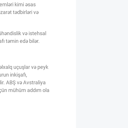
temləri kimi əsas
arət tədbirləri və
həndislik və istehsal
fı təmin edə bilər.
lxalq uçuşlar və peyk
run inkişafı,
r. ABŞ və Avstraliya
 üçün mühüm addım ola