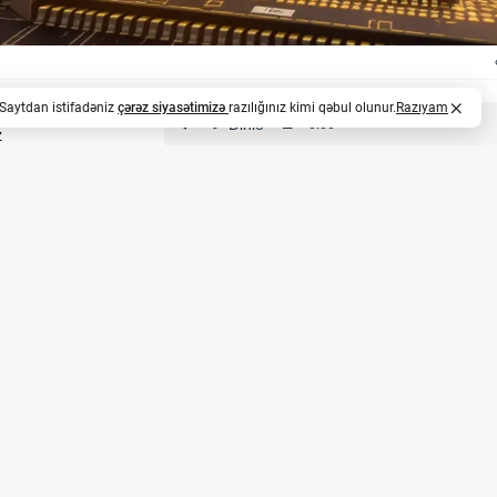
. Saytdan istifadəniz
çərəz siyasətimizə
razılığınız kimi qəbul olunur.
Razıyam
z
ri üçün 1,7 milyon avroluq müqavilə qazandı
i sektorunda fəaliyyət göstərən EnSilica şirkəti 10 ay da
uq (təxminən 3,3 milyon AZN) müqavilə imzalayıb. Layihə
nteqrasiya edilmiş sxemlərin (ASIC) sistem arxitekturası, 
demonstrator hazırlanacaq. Bu, şirkətin Avropa peyk sənayes
i imkanlarını dərinləşdirmək məqsədi daşıyır.
nin birləşməsi
pa İttifaqının IRIS² peyk qrupunun istifadəçi terminal texn
nsorsiumuna qoşulub. Bu layihədə şirkət peyk istifadəçi 