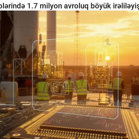
plərində 1.7 milyon avroluq böyük irəliləyiş