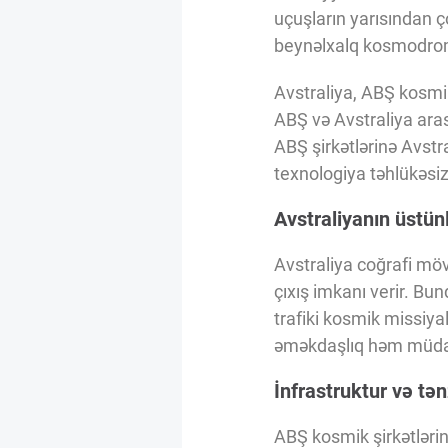
Innovasiya Bələdçisi
uçuşların yarısından ç
beynəlxalq kosmodroml
Gələcəyin Təhlili
Avstraliya, ABŞ kosmik
ABŞ və Avstraliya ara
ABŞ şirkətlərinə Avst
Podkastlar
texnologiya təhlükəsizl
Avstraliyanın üstünl
Avstraliya coğrafi mövq
çıxış imkanı verir. Bu
trafiki kosmik missiyal
əməkdaşlıq həm müdafi
İnfrastruktur və tə
ABŞ kosmik şirkətləri