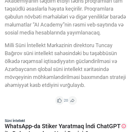
Akademiyanın təqdim etdiyi tədris proqramları tam
təqaüdlü əsaslarla həyata keçirilir. Proqramlara
qəbulun növbəti mərhələləri və digər yeniliklər barədə
məlumatlar “AI Academy”nin rəsmi veb-saytında və
sosial media hesablarında yayımlanacaq.
Milli Süni İntellekt Mərkəzinin direktoru Tuncay
Bağırov süni intellekt sahəsindəki bu təşəbbüsün
ölkədə rəqəmsal iqtisadiyyatın gücləndirilməsi və
Azərbaycanın qlobal süni intellekt xəritəsində
mövqeyinin möhkəmləndirilməsi baxımından strateji
əhəmiyyət kəsb etdiyini vurğulayıb.
20
Süni İntellekt
WhatsApp-da Stiker Yaratmaq İndi ChatGPT