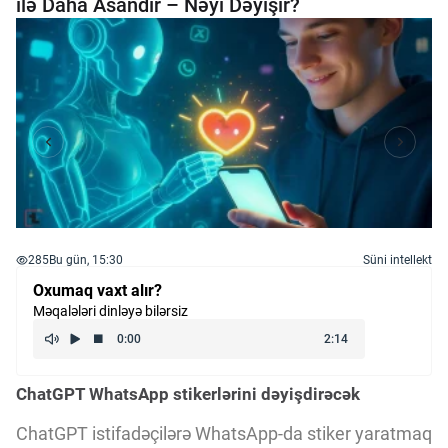
ilə Daha Asandır – Nəyi Dəyişir?
285
Bu gün, 15:30
Süni intellekt
Oxumaq vaxt alır?
Məqalələri dinləyə bilərsiz
ChatGPT WhatsApp stikerlərini dəyişdirəcək
ChatGPT istifadəçilərə WhatsApp-da stiker yaratmaq