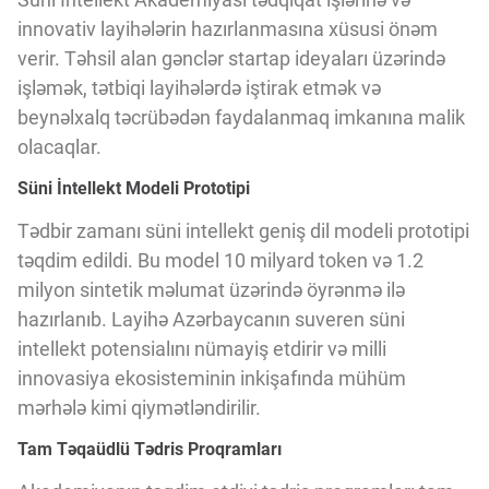
innovativ layihələrin hazırlanmasına xüsusi önəm
verir. Təhsil alan gənclər startap ideyaları üzərində
işləmək, tətbiqi layihələrdə iştirak etmək və
beynəlxalq təcrübədən faydalanmaq imkanına malik
olacaqlar.
Süni İntellekt Modeli Prototipi
Tədbir zamanı süni intellekt geniş dil modeli prototipi
təqdim edildi. Bu model 10 milyard token və 1.2
milyon sintetik məlumat üzərində öyrənmə ilə
hazırlanıb. Layihə Azərbaycanın suveren süni
intellekt potensialını nümayiş etdirir və milli
innovasiya ekosisteminin inkişafında mühüm
mərhələ kimi qiymətləndirilir.
Tam Təqaüdlü Tədris Proqramları