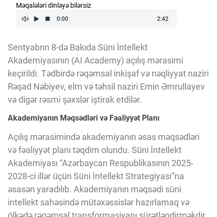
Məqalələri dinləyə bilərsiz
Kriptovalyuta
ÇƏRƏZLƏR SİYASƏTİ
Sentyabrın 8-də Bakıda Süni İntellekt
Akademiyasının (AI Academy) açılış mərasimi
keçirildi. Tədbirdə rəqəmsal inkişaf və nəqliyyat naziri
İSTIFADƏ ŞƏRTLƏRİ
Rəşad Nəbiyev, elm və təhsil naziri Emin Əmrullayev
və digər rəsmi şəxslər iştirak etdilər.
MƏXFİLİK SİYASƏTİ
Akademiyanın Məqsədləri və Fəaliyyət Planı
Açılış mərasimində akademiyanın əsas məqsədləri
və fəaliyyət planı təqdim olundu. Süni İntellekt
Haqqımızda
Akademiyası “Azərbaycan Respublikasının 2025-
2028-ci illər üçün Süni İntellekt Strategiyası”na
Vizyoner Baxışı
əsasən yaradılıb. Akademiyanın məqsədi süni
intellekt sahəsində mütəxəssislər hazırlamaq və
ölkədə rəqəmsal transformasiyanı sürətləndirməkdir.