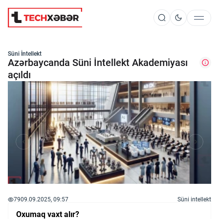
Süni İntellekt
Süni İntellekt
Azərbaycanda Süni İntellekt Akademiyası
açıldı
Elm və Kosmos
Texnoloji İnkişaf
İnnovasiya və Startaplar
Robot və Cihazlar
79
09.09.2025, 09:57
Süni intellekt
Oxumaq vaxt alır?