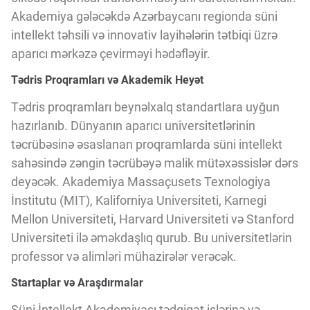
Innovasiya Bələdçisi
Akademiya gələcəkdə Azərbaycanı regionda süni
intellekt təhsili və innovativ layihələrin tətbiqi üzrə
aparıcı mərkəzə çevirməyi hədəfləyir.
Gələcəyin Təhlili
Tədris Proqramları və Akademik Heyət
Podkastlar
Tədris proqramları beynəlxalq standartlara uyğun
hazırlanıb. Dünyanın aparıcı universitetlərinin
təcrübəsinə əsaslanan proqramlarda süni intellekt
sahəsində zəngin təcrübəyə malik mütəxəssislər dərs
deyəcək. Akademiya Massaçusets Texnologiya
İnstitutu (MIT), Kaliforniya Universiteti, Karnegi
Mellon Universiteti, Harvard Universiteti və Stanford
Universiteti ilə əməkdaşlıq qurub. Bu universitetlərin
professor və alimləri mühazirələr verəcək.
Startaplar və Araşdırmalar
Süni İntellekt Akademiyası tədqiqat işlərinə və