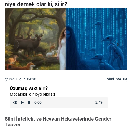
niyə demək olar ki, silir?
194
Bu gün, 04:30
Süni intellekt
Oxumaq vaxt alır?
Məqalələri dinləyə bilərsiz
Süni İntellekt və Heyvan Hekayələrində Gender
Təsviri