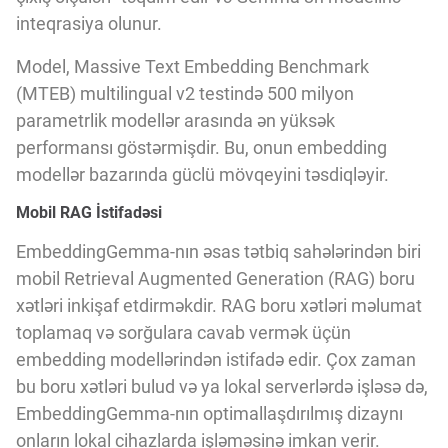
Innovasiya Bələdçisi
inteqrasiya olunur.
Model, Massive Text Embedding Benchmark
Gələcəyin Təhlili
(MTEB) multilingual v2 testində 500 milyon
parametrlik modellər arasında ən yüksək
performansı göstərmişdir. Bu, onun embedding
Podkastlar
modellər bazarında güclü mövqeyini təsdiqləyir.
Mobil RAG İstifadəsi
EmbeddingGemma-nın əsas tətbiq sahələrindən biri
mobil Retrieval Augmented Generation (RAG) boru
xətləri inkişaf etdirməkdir. RAG boru xətləri məlumat
toplamaq və sorğulara cavab vermək üçün
embedding modellərindən istifadə edir. Çox zaman
bu boru xətləri bulud və ya lokal serverlərdə işləsə də,
EmbeddingGemma-nın optimallaşdırılmış dizaynı
onların lokal cihazlarda işləməsinə imkan verir.