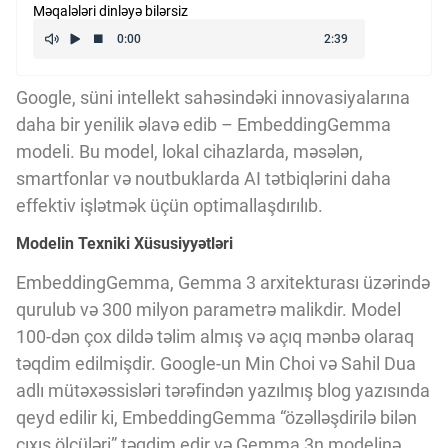
Məqalələri dinləyə bilərsiz
Kriptovalyuta
ÇƏRƏZLƏR SİYASƏTİ
Google, süni intellekt sahəsindəki innovasiyalarına
daha bir yenilik əlavə edib – EmbeddingGemma
modeli. Bu model, lokal cihazlarda, məsələn,
İSTIFADƏ ŞƏRTLƏRİ
smartfonlar və noutbuklarda AI tətbiqlərini daha
effektiv işlətmək üçün optimallaşdırılıb.
MƏXFİLİK SİYASƏTİ
Modelin Texniki Xüsusiyyətləri
EmbeddingGemma, Gemma 3 arxitekturası üzərində
qurulub və 300 milyon parametrə malikdir. Model
Haqqımızda
100-dən çox dildə təlim almış və açıq mənbə olaraq
təqdim edilmişdir. Google-un Min Choi və Sahil Dua
Vizyoner Baxışı
adlı mütəxəssisləri tərəfindən yazılmış blog yazısında
qeyd edilir ki, EmbeddingGemma “özəlləşdirilə bilən
çıxış ölçüləri” təqdim edir və Gemma 3n modelinə