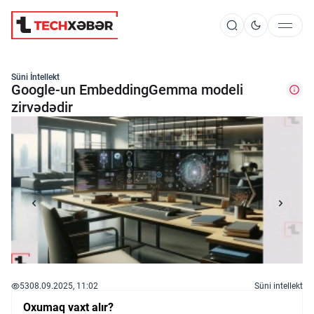
Süni İntellekt
Süni İntellekt
Google-un EmbeddingGemma modeli
zirvədədir
Elm və Kosmos
Texnoloji İnkişaf
İnnovasiya və Startaplar
Robot və Cihazlar
53
08.09.2025, 11:02
Süni intellekt
Oxumaq vaxt alır?