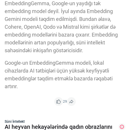
EmbeddingGemma, Google-un yaydığı tək
embedding model deyil. İyul ayında Embedding
Gemini modeli təqdim edilmişdi. Bundan əlavə,
Cohere, OpenAI, Qodo və Mistral kimi şirkətlər də
embedding modellərini bazara çıxarır. Embedding
modellərinin artan populyarlığı, süni intellekt
sahəsindəki inkişafın göstəricisidir.
Google-un EmbeddingGemma modeli, lokal
cihazlarda AI tətbiqləri üçün yüksək keyfiyyətli
embeddinglər təqdim etməklə bazarda rəqabəti
artırır.
29
Süni İntellekt
AI heyvan hekayələrində qadın obrazlarını