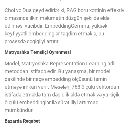
Choi və Dua qeyd edirlər ki, RAG boru xəttinin effektiv
olmasında ilkin məlumatın düzgün şəkildə əldə
edilməsi vacibdir. EmbeddingGemma, yüksək
keyfiyyətli embeddinglər təqdim etməklə, bu
prosesdə dəqiqliyi artırır.
Matryoshka Təmsilçi Öyrənməsi
Model, Matryoshka Representation Learning adlı
metoddan istifadə edir. Bu yanaşma, bir model
daxilində bir neçə embedding ölçüsünü təmin
etməyə imkan verir. Məsələn, 768 ölçülü vektordan
istifadə etməklə tam dəqiqlik əldə etmək və ya kiçik
ölçülü embeddinglər ilə sürətliliyi artırmaq
mümkündür.
Bazarda Rəqabət