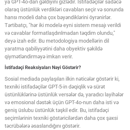
ya GPT-4o-dan gəldiyini gizlədir. İstifadəçilər sadəcə
Innovasiya Bələdçisi
olaraq üstünlük verdikləri cavabları seçir və sonunda
hansı modeli daha çox bəyəndiklərini öyrənirlər.
Gələcəyin Təhlili
Tərtibatçı, "hər iki modelə eyni sistem mesajı verildi
və cavablar formatlaşdırılmadan təqdim olundu,"
deyə izah edir. Bu metodologiya modellərin dil
Podkastlar
yaratma qabiliyyətini daha obyektiv şəkildə
qiymətləndirməyə imkan verir.
İstifadəçi Reaksiyaları Nəyi Göstərir?
Sosial mediada paylaşılan ilkin nəticələr göstərir ki,
texniki istifadəçilər GPT-5-in dəqiqlik və sürət
üstünlüklərinə üstünlük versələr də, yaradıcı layihələr
və emosional dəstək üçün GPT-4o-nun daha isti və
geniş üslubu üstünlük təşkil edir. Bu, istifadəçi
seçimlərinin texniki göstəricilərdən daha çox şəxsi
təcrübələrə əsaslandığını göstərir.