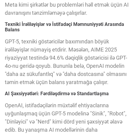
Meta kimi şirkətlər bu problemləri həll etmək üçün AI
davranışını tənzimləməyə çalışırlar.
Texniki İrəliləyişlər və İstifadəçi Məmnuniyyəti Arasında
Balans
GPT-5, texniki göstəricilər baxımından böyük
irəliləyişlər nümayiş etdirir. Məsələn, AIME 2025
riyaziyyat testində 94.6% dəqiqlik göstəricisi ilə GPT-
4o-nu geridə qoyub. Bununla belə, OpenAI modelin
"daha az sükufantlıq" və "daha dostcasına" olmasını
təmin etmək üçün balans yaratmağa çalışır.
AI Şəxsiyyətləri: Fərdiləşdirmə və Standartlaşma
OpenAI, istifadəçilərin müxtəlif ehtiyaclarına
uyğunlaşmaq üçün GPT-5 modelinə "Sinik", "Robot",
"Dinləyici" və "Nerd" kimi dörd yeni şəxsiyyət əlavə
edib. Bu yanaşma AI modellərinin daha