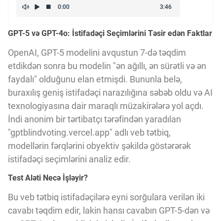
Kriptovalyuta
GPT-5 və GPT-4o: İstifadəçi Seçimlərini Təsir edən Faktlar
ÇƏRƏZLƏR SİYASƏTİ
OpenAI, GPT-5 modelini avqustun 7-də təqdim
etdikdən sonra bu modelin "ən ağıllı, ən sürətli və ən
faydalı" olduğunu elan etmişdi. Bununla belə,
İSTIFADƏ ŞƏRTLƏRİ
buraxılış geniş istifadəçi narazılığına səbəb oldu və AI
texnologiyasına dair maraqlı müzakirələrə yol açdı.
MƏXFİLİK SİYASƏTİ
İndi anonim bir tərtibatçı tərəfindən yaradılan
"gptblindvoting.vercel.app" adlı veb tətbiq,
modellərin fərqlərini obyektiv şəkildə göstərərək
Haqqımızda
istifadəçi seçimlərini analiz edir.
Test Aləti Necə İşləyir?
Vizyoner Baxışı
Bu veb tətbiq istifadəçilərə eyni sorğulara verilən iki
cavabı təqdim edir, lakin hansı cavabın GPT-5-dən və