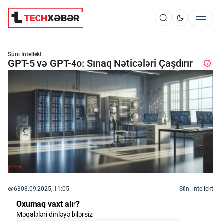
Süni İntellekt
Süni İntellekt
GPT-5 və GPT-4o: Sınaq Nəticələri Çaşdırır
Elm və Kosmos
Texnoloji İnkişaf
İnnovasiya və Startaplar
63
08.09.2025, 11:05
Süni intellekt
Robot və Cihazlar
Oxumaq vaxt alır?
Məqalələri dinləyə bilərsiz