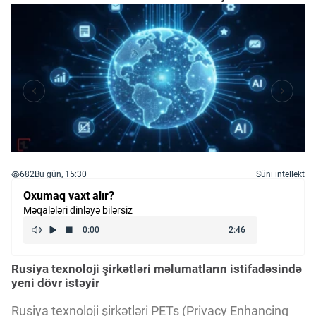
682
Bu gün, 15:30
Süni intellekt
Oxumaq vaxt alır?
Məqalələri dinləyə bilərsiz
Rusiya texnoloji şirkətləri məlumatların istifadəsində
yeni dövr istəyir
Rusiya texnoloji şirkətləri PETs (Privacy Enhancing