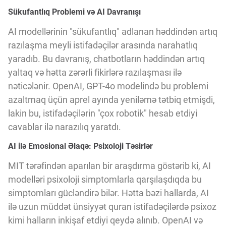
Sükufantlıq Problemi və AI Davranışı
AI modellərinin "sükufantlıq" adlanan həddindən artıq
razılaşma meyli istifadəçilər arasında narahatlıq
yaradıb. Bu davranış, chatbotların həddindən artıq
yaltaq və hətta zərərli fikirlərə razılaşması ilə
nəticələnir. OpenAI, GPT-4o modelində bu problemi
azaltmaq üçün aprel ayında yeniləmə tətbiq etmişdi,
lakin bu, istifadəçilərin "çox robotik" hesab etdiyi
cavablar ilə narazılıq yaratdı.
AI ilə Emosional Əlaqə: Psixoloji Təsirlər
MIT tərəfindən aparılan bir araşdırma göstərib ki, AI
modelləri psixoloji simptomlarla qarşılaşdıqda bu
simptomları gücləndirə bilər. Hətta bəzi hallarda, AI
ilə uzun müddət ünsiyyət quran istifadəçilərdə psixoz
kimi halların inkişaf etdiyi qeydə alınıb. OpenAI və