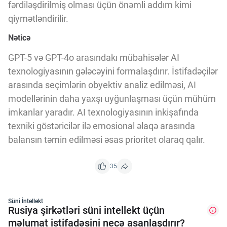
fərdiləşdirilmiş olması üçün önəmli addım kimi
qiymətləndirilir.
Nəticə
GPT-5 və GPT-4o arasındakı mübahisələr AI
texnologiyasının gələcəyini formalaşdırır. İstifadəçilər
arasında seçimlərin obyektiv analiz edilməsi, AI
modellərinin daha yaxşı uyğunlaşması üçün mühüm
imkanlar yaradır. AI texnologiyasının inkişafında
texniki göstəricilər ilə emosional əlaqə arasında
balansın təmin edilməsi əsas prioritet olaraq qalır.
35
Süni İntellekt
Rusiya şirkətləri süni intellekt üçün
məlumat istifadəsini necə asanlaşdırır?