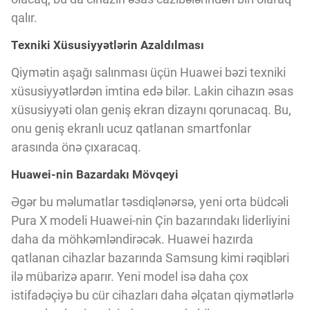
Innovasiya Bələdçisi
qalır.
Texniki Xüsusiyyətlərin Azaldılması
Gələcəyin Təhlili
Qiymətin aşağı salınması üçün Huawei bəzi texniki
xüsusiyyətlərdən imtina edə bilər. Lakin cihazın əsas
Podkastlar
xüsusiyyəti olan geniş ekran dizaynı qorunacaq. Bu,
onu geniş ekranlı ucuz qatlanan smartfonlar
arasında önə çıxaracaq.
Huawei-nin Bazardakı Mövqeyi
Əgər bu məlumatlar təsdiqlənərsə, yeni orta büdcəli
Pura X modeli Huawei-nin Çin bazarındakı liderliyini
daha da möhkəmləndirəcək. Huawei hazırda
qatlanan cihazlar bazarında Samsung kimi rəqibləri
ilə mübarizə aparır. Yeni model isə daha çox
istifadəçiyə bu cür cihazları daha əlçatan qiymətlərlə