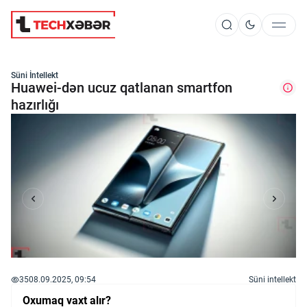
Süni İntellekt
Süni İntellekt
Huawei-dən ucuz qatlanan smartfon
hazırlığı
Elm və Kosmos
Texnoloji İnkişaf
İnnovasiya və Startaplar
Robot və Cihazlar
35
08.09.2025, 09:54
Süni intellekt
Oxumaq vaxt alır?