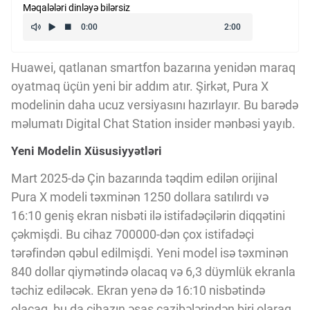
Məqalələri dinləyə bilərsiz
Kriptovalyuta
ÇƏRƏZLƏR SİYASƏTİ
Huawei, qatlanan smartfon bazarına yenidən maraq
oyatmaq üçün yeni bir addım atır. Şirkət, Pura X
modelinin daha ucuz versiyasını hazırlayır. Bu barədə
İSTIFADƏ ŞƏRTLƏRİ
məlumatı Digital Chat Station insider mənbəsi yayıb.
Yeni Modelin Xüsusiyyətləri
MƏXFİLİK SİYASƏTİ
Mart 2025-də Çin bazarında təqdim edilən orijinal
Pura X modeli təxminən 1250 dollara satılırdı və
Haqqımızda
16:10 geniş ekran nisbəti ilə istifadəçilərin diqqətini
çəkmişdi. Bu cihaz 700000-dən çox istifadəçi
tərəfindən qəbul edilmişdi. Yeni model isə təxminən
Vizyoner Baxışı
840 dollar qiymətində olacaq və 6,3 düymlük ekranla
təchiz ediləcək. Ekran yenə də 16:10 nisbətində
olacaq, bu da cihazın əsas cazibələrindən biri olaraq