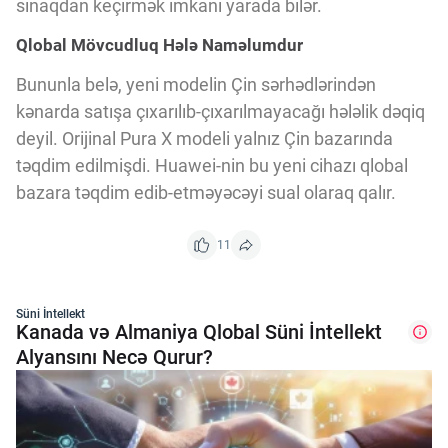
sınaqdan keçirmək imkanı yarada bilər.
Qlobal Mövcudluq Hələ Naməlumdur
Bununla belə, yeni modelin Çin sərhədlərindən
kənarda satışa çıxarılıb-çıxarılmayacağı hələlik dəqiq
deyil. Orijinal Pura X modeli yalnız Çin bazarında
təqdim edilmişdi. Huawei-nin bu yeni cihazı qlobal
bazara təqdim edib-etməyəcəyi sual olaraq qalır.
11
Süni İntellekt
Kanada və Almaniya Qlobal Süni İntellekt
Alyansını Necə Qurur?