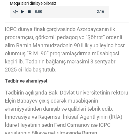
Məqalələri dinləyə bilərsiz
Kriptovalyuta
ÇƏRƏZLƏR SİYASƏTİ
ICPC dünya finalı çərçivəsində Azərbaycanın ilk
proqramçısı, görkəmli pedaqoq və “Şöhrət” ordenli
alim Ramin Mahmudzadənin 90 illik yubileyinə həsr
İSTIFADƏ ŞƏRTLƏRİ
olunmuş “R.M. 90” proqramlaşdırma müsabiqəsi
keçirilib. Tədbirin bağlanış mərasimi 3 sentyabr
2025-ci ildə baş tutub.
MƏXFİLİK SİYASƏTİ
Tədbir və əhəmiyyət
Tədbirin açılışında Bakı Dövlət Universitetinin rektoru
Haqqımızda
Elçin Babayev çıxış edərək müsabiqənin
əhəmiyyətindən danışıb və qalibləri təbrik edib.
Vizyoner Baxışı
İnnovasiya və Rəqəmsal İnkişaf Agentliyinin (İRİA)
İdarə Heyətinin sədri Fərid Osmanov isə ICPC
yarışlarının ölkəyə gətirilməsində Ramin