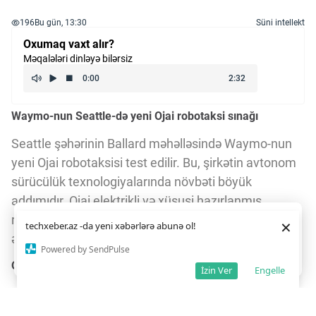
196
Bu gün, 13:30
Süni intellekt
Oxumaq vaxt alır?
Məqalələri dinləyə bilərsiz
Waymo-nun Seattle-də yeni Ojai robotaksi sınağı
Seattle şəhərinin Ballard məhəlləsində Waymo-nun
yeni Ojai robotaksisi test edilir. Bu, şirkətin avtonom
sürücülük texnologiyalarında növbəti böyük
addımıdır. Ojai elektrikli və xüsusi hazırlanmış
robotaksi olaraq, Çin avtomobil istehsalçısı Zeekr ilə
Daha yaxşı istifadə təcrübəsi üçün veb saytımız
çərəzlərdən
×
techxeber.az -da yeni xəbərlərə abunə ol!
istifadə edir. Saytdan istifadəniz
çərəz siyasətimizə
əməkdaşlıq nəticəsində yaradılıb.
razılığınız kimi qəbul olunur.
2
2
Powered by SendPulse
Razıyam
Ojai-nin texniki üstünlükləri
İzin Ver
Engelle
Ojai Mesa, Arizona şəhərində yığılır və Waymo-nun 6-
cı nəsil avtonom aparat dəsti ilə təchiz olunub.