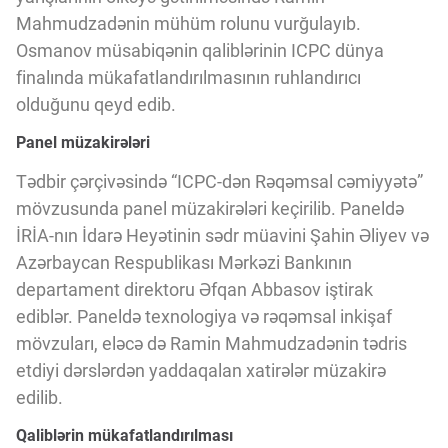
Innovasiya Bələdçisi
Mahmudzadənin mühüm rolunu vurğulayıb.
Osmanov müsabiqənin qaliblərinin ICPC dünya
finalında mükafatlandırılmasının ruhlandırıcı
Gələcəyin Təhlili
olduğunu qeyd edib.
Panel müzakirələri
Podkastlar
Tədbir çərçivəsində “ICPC-dən Rəqəmsal cəmiyyətə”
mövzusunda panel müzakirələri keçirilib. Paneldə
İRİA-nın İdarə Heyətinin sədr müavini Şahin Əliyev və
Azərbaycan Respublikası Mərkəzi Bankının
departament direktoru Əfqan Abbasov iştirak
ediblər. Paneldə texnologiya və rəqəmsal inkişaf
mövzuları, eləcə də Ramin Mahmudzadənin tədris
etdiyi dərslərdən yaddaqalan xatirələr müzakirə
edilib.
Qaliblərin mükafatlandırılması