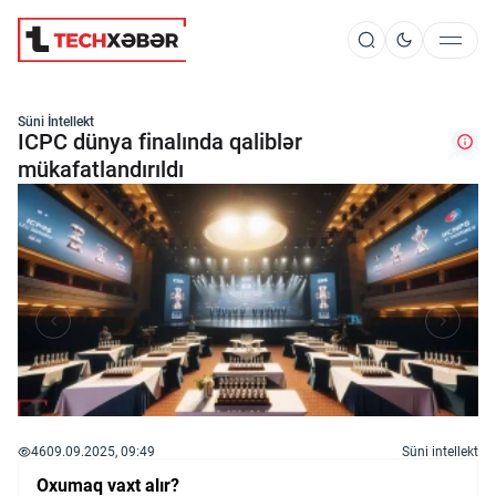
Süni İntellekt
Süni İntellekt
ICPC dünya finalında qaliblər
mükafatlandırıldı
Elm və Kosmos
Texnoloji İnkişaf
İnnovasiya və Startaplar
Robot və Cihazlar
46
09.09.2025, 09:49
Süni intellekt
Oxumaq vaxt alır?