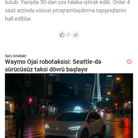
tutub. Yarışda 50-dən çox tələbə iştirak edib. Onlar 4
saat ərzində xüsusi proqramlaşdırma tapşırıqlarını
həll ediblər.
21
Süni İntellekt
Waymo Ojai robotaksisi: Seattle-də
sürücüsüz taksi dövrü başlayır