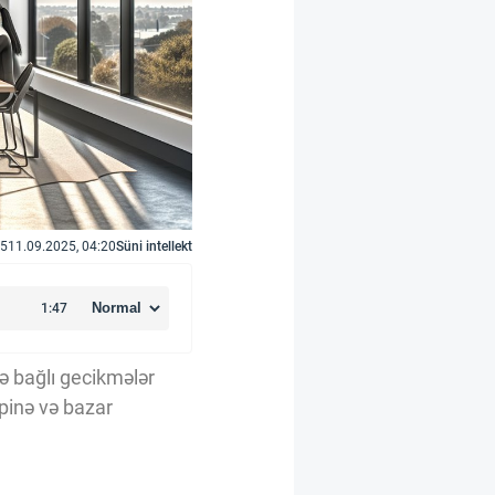
5
11.09.2025, 04:20
Süni intellekt
lə bağlı gecikmələr
mpinə və bazar