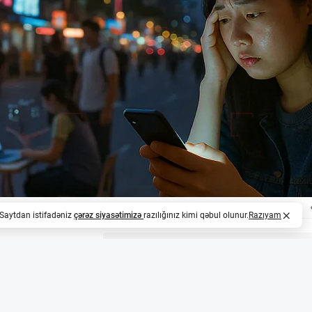
. Saytdan istifadəniz
çərəz siyasətimizə
razılığınız kimi qəbul olunur.
Razıyam
z
 çatışmazlığı süni intellektin inkişafına mane olur