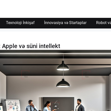
Texnoloji İnkişaf
İnnovasiya və Startaplar
Robot və
 Apple və süni intellekt