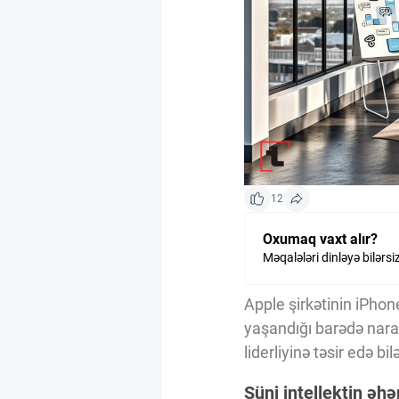
Kriptovalyuta
ÇƏRƏZLƏR SİYASƏTİ
İSTIFADƏ ŞƏRTLƏRİ
12
MƏXFİLİK SİYASƏTİ
Oxumaq vaxt alır?
Məqalələri dinləyə bilərsi
Haqqımızda
Apple şirkətinin iPhone
yaşandığı barədə naraha
Vizyoner Baxışı
liderliyinə təsir edə bilə
Süni intellektin əh