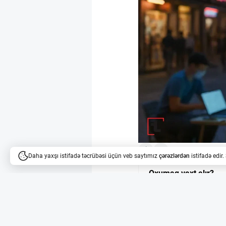
Daha yaxşı istifadə təcrübəsi üçün veb saytımız
çərəzlərdən
istifadə edir
Oxumaq vaxt alır?
Məqalələri dinləyə bilərsi
Çin dilində məlumat