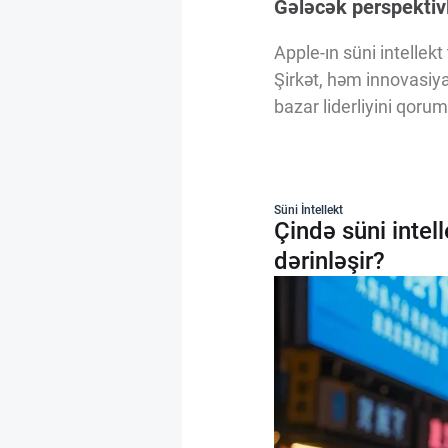
Gələcək perspektiv
Apple-ın süni intellekt
Şirkət, həm innovasiya 
bazar liderliyini qo
Süni İntellekt
Çində süni intel
dərinləşir?