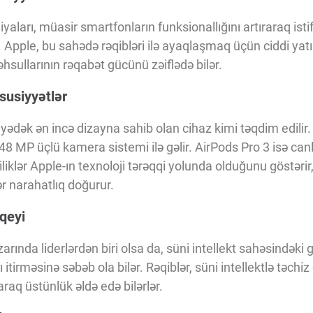
iyaları, müasir smartfonların funksionallığını artıraraq isti
. Apple, bu sahədə rəqibləri ilə ayaqlaşmaq üçün ciddi yatı
əhsullarının rəqabət gücünü zəiflədə bilər.
susiyyətlər
iyədək ən incə dizayna sahib olan cihaz kimi təqdim edilir
8 MP üçlü kamera sistemi ilə gəlir. AirPods Pro 3 isə can
iliklər Apple-ın texnoloji tərəqqi yolunda olduğunu göstərir,
r narahatlıq doğurur.
qeyi
rında liderlərdən biri olsa da, süni intellekt sahəsindəki 
itirməsinə səbəb ola bilər. Rəqiblər, süni intellektlə təchiz
raq üstünlük əldə edə bilərlər.