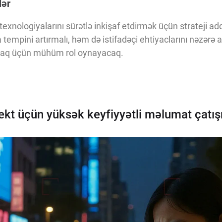
lər
 texnologiyalarını sürətlə inkişaf etdirmək üçün strateji a
tempini artırmalı, həm də istifadəçi ehtiyaclarını nəzərə a
rumaq üçün mühüm rol oynayacaq.
lekt üçün yüksək keyfiyyətli məlumat çatış