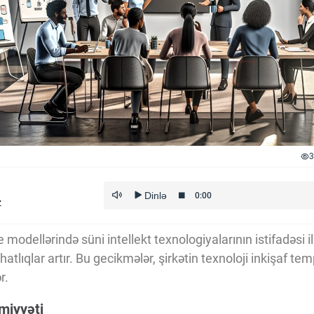
3
z
 modellərində süni intellekt texnologiyalarının istifadəsi i
tlıqlar artır. Bu gecikmələr, şirkətin texnoloji inkişaf te
r.
əmiyyəti