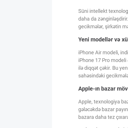
Innovasiya Bələdçisi
Süni intellekt texnolog
daha da zənginləşdirir
Gələcəyin Təhlili
gecikmələr, şirkətin m
Yeni modellər və xü
Podkastlar
iPhone Air modeli, ind
iPhone 17 Pro modeli 4
ilə diqqət çəkir. Bu yen
sahəsindəki gecikmələ
Apple-ın bazar möv
Apple, texnologiya baza
gələcəkdə bazar payını 
bazara daha tez çıxara