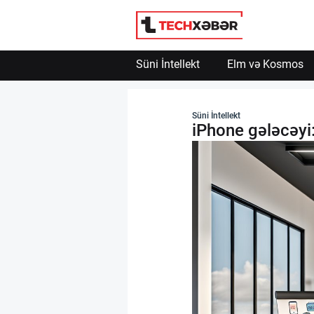
Süni İntellekt
Elm və Kosmos
Süni İntellekt
Süni İntellekt
iPhone gələcəyi:
Elm və Kosmos
Texnoloji İnkişaf
İnnovasiya və Startaplar
Robot və Cihazlar