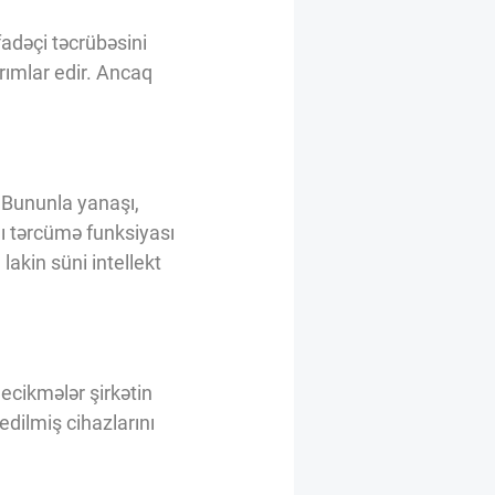
fadəçi təcrübəsini
rımlar edir. Ancaq
. Bununla yanaşı,
lı tərcümə funksiyası
 lakin süni intellekt
gecikmələr şirkətin
 edilmiş cihazlarını