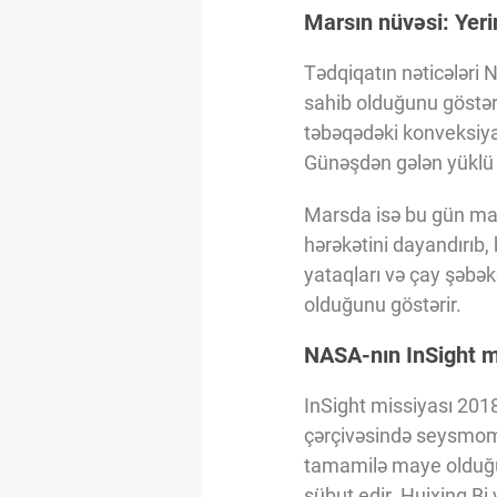
Innovasiya Bələdçisi
Marsın nüvəsi: Yeri
Tədqiqatın nəticələri 
Gələcəyin Təhlili
sahib olduğunu göstər
təbəqədəki konveksiya
Günəşdən gələn yüklü h
Podkastlar
Marsda isə bu gün maq
hərəkətini dayandırıb,
yataqları və çay şəbək
olduğunu göstərir.
NASA-nın InSight m
InSight missiyası 2018
çərçivəsində seysmomet
tamamilə maye olduğu
sübut edir. Huixing Bi