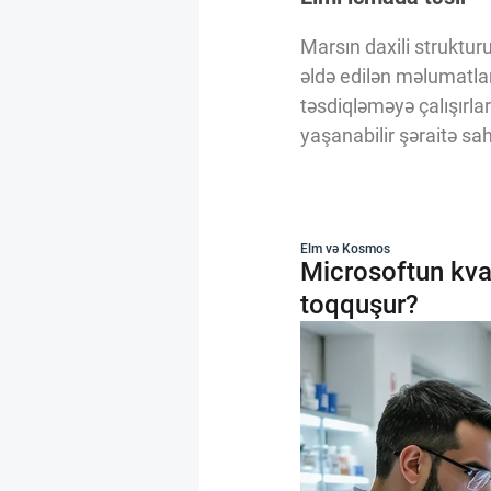
Marsın daxili struktu
əldə edilən məlumatla
təsdiqləməyə çalışırl
yaşanabilir şəraitə sah
Elm və Kosmos
Microsoftun kva
toqquşur?