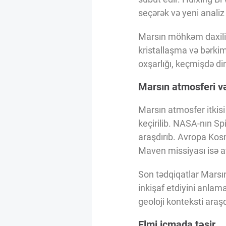
seçərək və yeni analiz
Marsın möhkəm daxili n
kristallaşma və bərkim
oxşarlığı, keçmişdə d
Marsın atmosferi və
Marsın atmosfer itkisi
keçirilib. NASA-nın Sp
araşdırıb. Avropa Kos
Maven missiyası isə at
Son tədqiqatlar Marsın
inkişaf etdiyini anlam
geoloji konteksti ara
Elmi icmada təsir