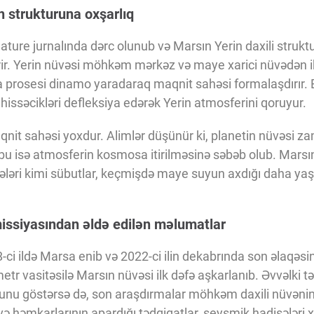
n strukturuna oxşarlıq
Nature jurnalında dərc olunub və Marsın Yerin daxili struk
ir. Yerin nüvəsi möhkəm mərkəz və maye xarici nüvədən i
 prosesi dinamo yaradaraq maqnit sahəsi formalaşdırır.
issəcikləri defleksiya edərək Yerin atmosferini qoruyur.
nit sahəsi yoxdur. Alimlər düşünür ki, planetin nüvəsi 
 bu isə atmosferin kosmosa itirilməsinə səbəb olub. Marsı
ələri kimi sübutlar, keçmişdə maye suyun axdığı daha yaşa
issiyasından əldə edilən məlumatlar
-ci ildə Marsa enib və 2022-ci ilin dekabrında son əlaqəsi
r vasitəsilə Marsın nüvəsi ilk dəfə aşkarlanıb. Əvvəlki t
nu göstərsə də, son araşdırmalar möhkəm daxili nüvən
 və həmkarlarının apardığı tədqiqatlar, seysmik hadisələri