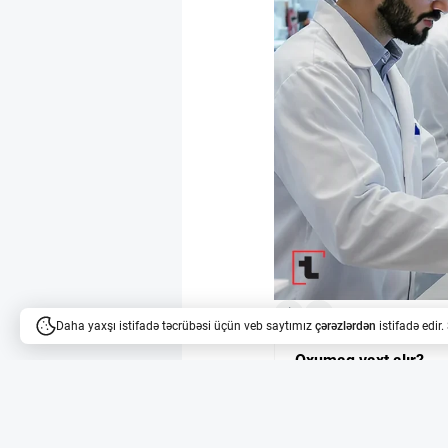
Daha yaxşı istifadə təcrübəsi üçün veb saytımız
çərəzlərdən
istifadə edir
Oxumaq vaxt alır?
Məqalələri dinləyə bilərsi
Microsoft-un kvant 