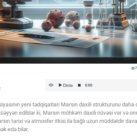
7
z
iyasının yeni tədqiqatları Marsın daxili strukturunu dah
müəyyən ediblər ki, Marsın möhkəm daxili nüvəsi var və on
arsın tarixi və atmosfer itkisi ilə bağlı uzun müddətdir dav
k edə bilər.