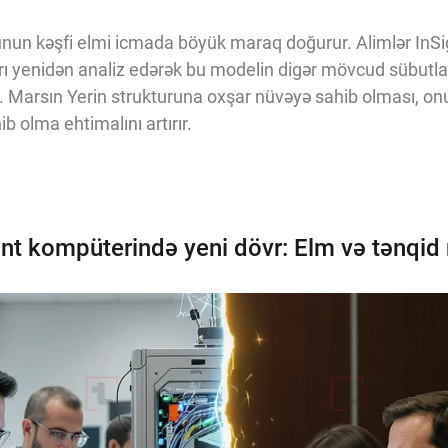
runun kəşfi elmi icmada böyük maraq doğurur. Alimlər InS
rı yenidən analiz edərək bu modelin digər mövcud sübutl
ar. Marsın Yerin strukturuna oxşar nüvəyə sahib olması, o
ib olma ehtimalını artırır.
nt kompüterində yeni dövr: Elm və tənqid 