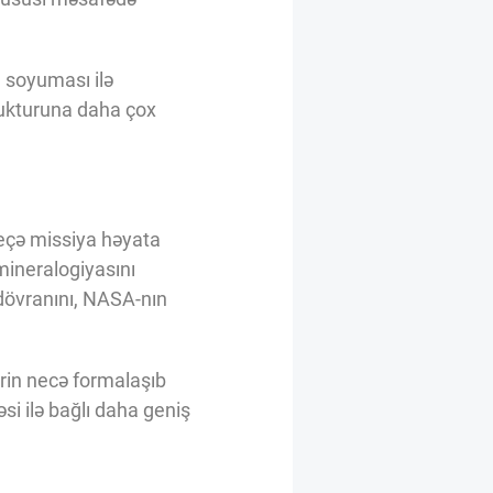
n soyuması ilə
trukturuna daha çox
neçə missiya həyata
 mineralogiyasını
dövranını, NASA-nın
ərin necə formalaşıb
si ilə bağlı daha geniş