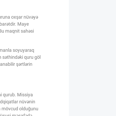
turuna oxşar nüvəyə
barətdir. Maye
 Bu maqnit sahəsi
zamanla soyuyaraq
n səthindəki quru göl
nabilir şərtlərin
ni qurub. Missiya
ədqiqatlar nüvənin
in mövcud olduğunu
 xüsusi məsafədə