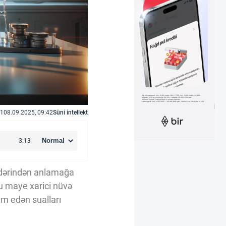
1
08.09.2025, 09:42
Süni intellekt
a dərindən anlamağa
u maye xarici nüvə
am edən sualları