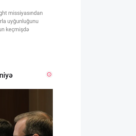
ight missiyasından
arla uyğunluğunu
nun keçmişdə
niyə