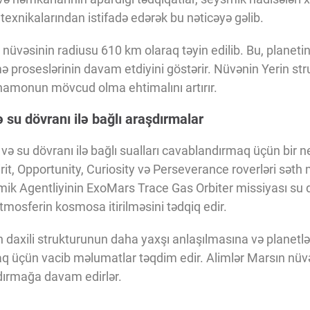
 texnikalarından istifadə edərək bu nəticəyə gəlib.
üvəsinin radiusu 610 km olaraq təyin edilib. Bu, planeti
ə proseslərinin davam etdiyini göstərir. Nüvənin Yerin s
inamonun mövcud olma ehtimalını artırır.
 su dövranı ilə bağlı araşdırmalar
 və su dövranı ilə bağlı sualları cavablandırmaq üçün bir 
irit, Opportunity, Curiosity və Perseverance roverləri səth
mik Agentliyinin ExoMars Trace Gas Orbiter missiyası su 
mosferin kosmosa itirilməsini tədqiq edir.
 daxili strukturunun daha yaxşı anlaşılmasına və planetl
aq üçün vacib məlumatlar təqdim edir. Alimlər Marsın nüvə
şdırmağa davam edirlər.