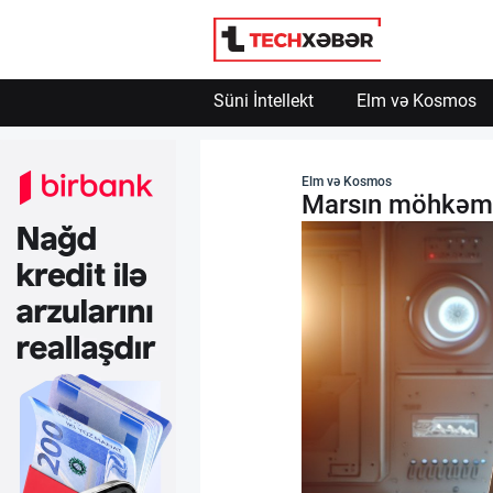
Engelle
Powered by SendPulse
Süni İntellekt
Elm və Kosmos
Süni İntellekt
Elm və Kosmos
Marsın möhkəm n
Elm və Kosmos
Texnoloji İnkişaf
İnnovasiya və Startaplar
Robot və Cihazlar