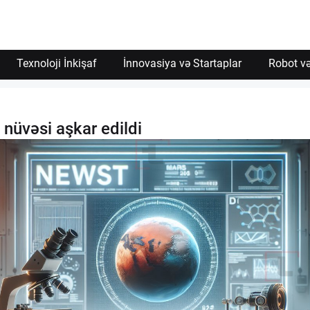
İzin Ver
Texnoloji İnkişaf
İnnovasiya və Startaplar
Robot və
üvəsi aşkar edildi