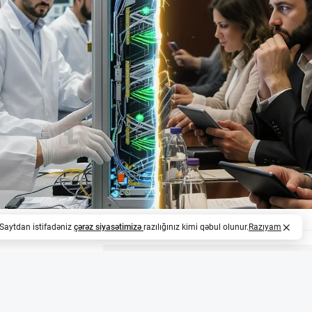
. Saytdan istifadəniz
çərəz siyasətimizə
razılığınız kimi qəbul olunur.
Razıyam
z
şöbəsinin yeni iddiaları və elmi şübhələr