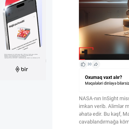
Kriptovalyuta
ÇƏRƏZLƏR SİYASƏTİ
İSTIFADƏ ŞƏRTLƏRİ
30
MƏXFİLİK SİYASƏTİ
Oxumaq vaxt alır?
Məqalələri dinləyə bilərsi
Haqqımızda
NASA-nın InSight miss
imkan verib. Alimlər 
Vizyoner Baxışı
əhatə edir. Bu kəşf, M
cavablandırmağa kömə