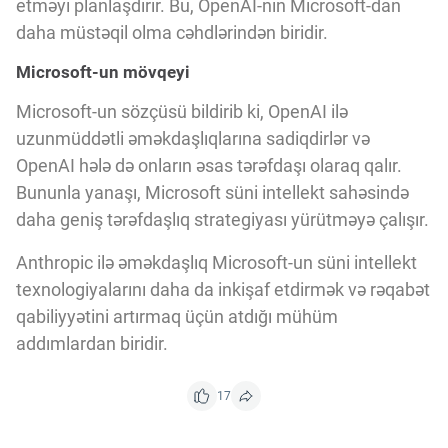
etməyi planlaşdırır. Bu, OpenAI-nın Microsoft-dan
daha müstəqil olma cəhdlərindən biridir.
Microsoft-un mövqeyi
Microsoft-un sözçüsü bildirib ki, OpenAI ilə
uzunmüddətli əməkdaşlıqlarına sadiqdirlər və
OpenAI hələ də onların əsas tərəfdaşı olaraq qalır.
Bununla yanaşı, Microsoft süni intellekt sahəsində
daha geniş tərəfdaşlıq strategiyası yürütməyə çalışır.
Anthropic ilə əməkdaşlıq Microsoft-un süni intellekt
texnologiyalarını daha da inkişaf etdirmək və rəqabət
qabiliyyətini artırmaq üçün atdığı mühüm
addımlardan biridir.
17