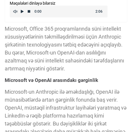
Məqalələri dinləyə bilərsiz
Kriptovalyuta
ÇƏRƏZLƏR SİYASƏTİ
Microsoft, Office 365 proqramlarında süni intellekt
xüsusiyyətlərinin təkmilləşdirilməsi üçün Anthropic
şirkətinin texnologiyasını tətbiq edəcəyini açıqlayıb.
İSTIFADƏ ŞƏRTLƏRİ
Bu qərar, Microsoft-un OpenAI-dan asılılığını
azaltmaq və süni intellekt sahəsindəki tərəfdaşlarını
artırmaq niyyətini göstərir.
MƏXFİLİK SİYASƏTİ
Microsoft və OpenAI arasındakı gərginlik
Haqqımızda
Microsoft-un Anthropic ilə əməkdaşlığı, OpenAI ilə
münasibətlərdə artan gərginlik fonunda baş verir.
OpenAI, müstəqil infrastruktur layihələri yaratmaq və
Vizyoner Baxışı
LinkedIn-ə rəqib platforma hazırlamaq kimi
təşəbbüslər göstərir. Bu dəyişikliklər iki şirkət
arasındakı əlaqələrin daha mürəkkəb hala gəlməsinə