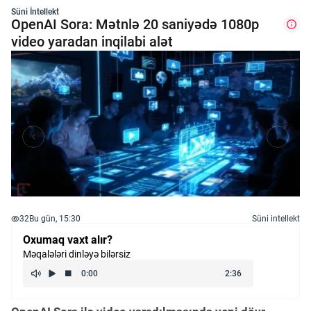
Süni İntellekt
OpenAI Sora: Mətnlə 20 saniyədə 1080p
video yaradan inqilabi alət
32
Bu gün, 15:30
Süni intellekt
Oxumaq vaxt alır?
Məqalələri dinləyə bilərsiz