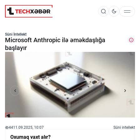
Süni İntellekt
Süni İntellekt
Microsoft Anthropic ilə əməkdaşlığa
başlayır
Elm və Kosmos
Texnoloji İnkişaf
İnnovasiya və Startaplar
Robot və Cihazlar
44
11.09.2025, 10:07
Süni intellekt
Oxumaq vaxt alır?