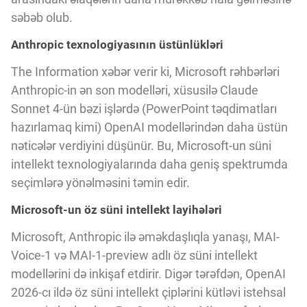
Innovasiya Bələdçisi
səbəb olub.
Anthropic texnologiyasının üstünlükləri
Gələcəyin Təhlili
The Information xəbər verir ki, Microsoft rəhbərləri
Anthropic-in ən son modelləri, xüsusilə Claude
Podkastlar
Sonnet 4-ün bəzi işlərdə (PowerPoint təqdimatları
hazırlamaq kimi) OpenAI modellərindən daha üstün
nəticələr verdiyini düşünür. Bu, Microsoft-un süni
intellekt texnologiyalarında daha geniş spektrumda
seçimlərə yönəlməsini təmin edir.
Microsoft-un öz süni intellekt layihələri
Microsoft, Anthropic ilə əməkdaşlıqla yanaşı, MAI-
Voice-1 və MAI-1-preview adlı öz süni intellekt
modellərini də inkişaf etdirir. Digər tərəfdən, OpenAI
2026-cı ildə öz süni intellekt çiplərini kütləvi istehsal