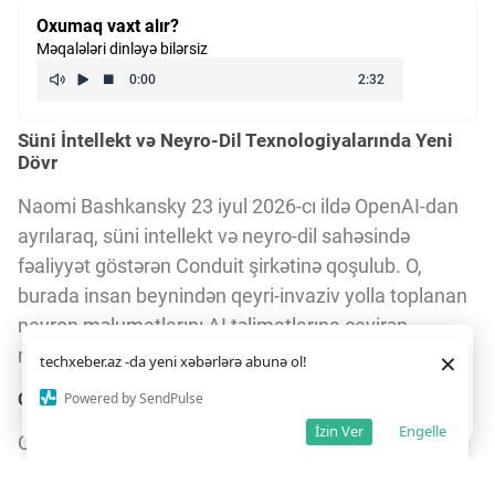
Oxumaq vaxt alır?
Məqalələri dinləyə bilərsiz
Süni İntellekt və Neyro-Dil Texnologiyalarında Yeni
Dövr
Naomi Bashkansky 23 iyul 2026-cı ildə OpenAI-dan
ayrılaraq, süni intellekt və neyro-dil sahəsində
fəaliyyət göstərən Conduit şirkətinə qoşulub. O,
burada insan beynindən qeyri-invaziv yolla toplanan
neyron məlumatlarını AI təlimatlarına çevirən
Daha yaxşı istifadə təcrübəsi üçün veb saytımız
çərəzlərdən
modellər üzərində işləyir.
×
techxeber.az -da yeni xəbərlərə abunə ol!
istifadə edir. Saytdan istifadəniz
çərəz siyasətimizə
razılığınız kimi qəbul olunur.
10
12
Conduit-nin Toplanmış Məlumatları və Məqsədləri
Powered by SendPulse
Razıyam
İzin Ver
Engelle
Conduit artıq 10,000 saatlıq neyro-dil məlumatı
toplayıb. Bu məlumatlar başbantlar vasitəsilə