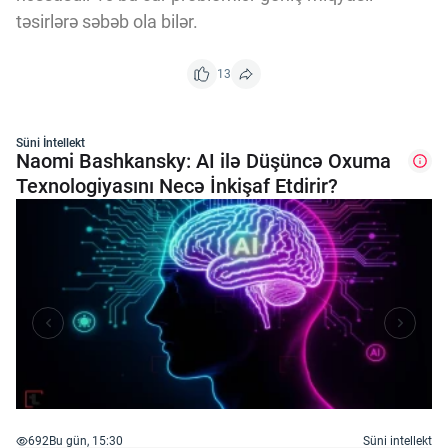
təsirlərə səbəb ola bilər.
13
Süni İntellekt
Naomi Bashkansky: AI ilə Düşüncə Oxuma
Texnologiyasını Necə İnkişaf Etdirir?
692
Bu gün, 15:30
Süni intellekt