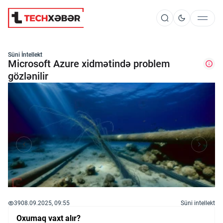
Süni İntellekt
Süni İntellekt
Microsoft Azure xidmətində problem
gözlənilir
Elm və Kosmos
Texnoloji İnkişaf
İnnovasiya və Startaplar
Robot və Cihazlar
39
08.09.2025, 09:55
Süni intellekt
Oxumaq vaxt alır?