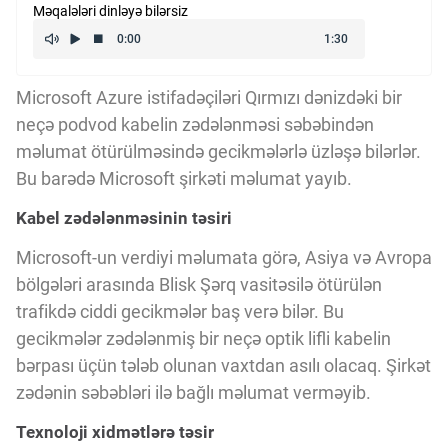
Məqalələri dinləyə bilərsiz
Kriptovalyuta
ÇƏRƏZLƏR SİYASƏTİ
Microsoft Azure istifadəçiləri Qırmızı dənizdəki bir
neçə podvod kabelin zədələnməsi səbəbindən
məlumat ötürülməsində gecikmələrlə üzləşə bilərlər.
İSTIFADƏ ŞƏRTLƏRİ
Bu barədə Microsoft şirkəti məlumat yayıb.
Kabel zədələnməsinin təsiri
MƏXFİLİK SİYASƏTİ
Microsoft-un verdiyi məlumata görə, Asiya və Avropa
bölgələri arasında Blisk Şərq vasitəsilə ötürülən
Haqqımızda
trafikdə ciddi gecikmələr baş verə bilər. Bu
gecikmələr zədələnmiş bir neçə optik lifli kabelin
bərpası üçün tələb olunan vaxtdan asılı olacaq. Şirkət
Vizyoner Baxışı
zədənin səbəbləri ilə bağlı məlumat verməyib.
Texnoloji xidmətlərə təsir