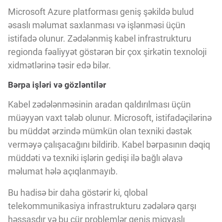
Innovasiya Bələdçisi
Microsoft Azure platforması geniş şəkildə bulud
əsaslı məlumat saxlanması və işlənməsi üçün
istifadə olunur. Zədələnmiş kabel infrastrukturu
Gələcəyin Təhlili
regionda fəaliyyət göstərən bir çox şirkətin texnoloji
xidmətlərinə təsir edə bilər.
Podkastlar
Bərpa işləri və gözləntilər
Kabel zədələnməsinin aradan qaldırılması üçün
müəyyən vaxt tələb olunur. Microsoft, istifadəçilərinə
bu müddət ərzində mümkün olan texniki dəstək
verməyə çalışacağını bildirib. Kabel bərpasının dəqiq
müddəti və texniki işlərin gedişi ilə bağlı əlavə
məlumat hələ açıqlanmayıb.
Bu hadisə bir daha göstərir ki, qlobal
telekommunikasiya infrastrukturu zədələrə qarşı
həssasdır və bu cür problemlər geniş miqyaslı