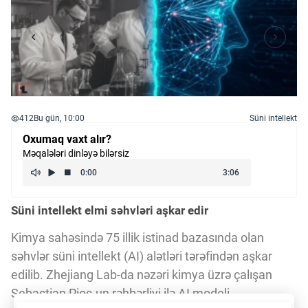
412
Bu gün, 10:00
Süni intellekt
Oxumaq vaxt alır?
Məqalələri dinləyə bilərsiz
Süni intellekt elmi səhvləri aşkar edir
Kimya sahəsində 75 illik istinad bazasında olan
səhvlər süni intellekt (AI) alətləri tərəfindən aşkar
edilib. Zhejiang Lab-da nəzəri kimya üzrə çalışan
Sebastian Pios-un rəhbərliyi ilə AI modeli