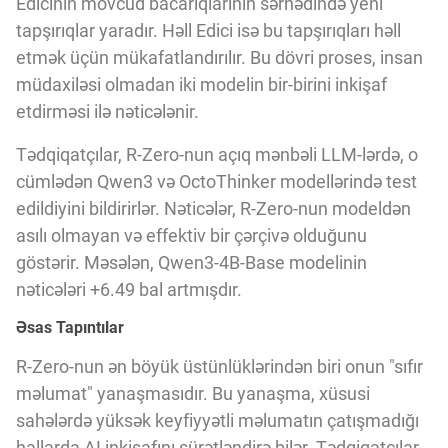
Edicinin mövcud bacarıqlarının sərhədində yeni
Innovasiya Bələdçisi
tapşırıqlar yaradır. Həll Edici isə bu tapşırıqları həll
etmək üçün mükafatlandırılır. Bu dövri proses, insan
Gələcəyin Təhlili
müdaxiləsi olmadan iki modelin bir-birini inkişaf
etdirməsi ilə nəticələnir.
Podkastlar
Tədqiqatçılar, R-Zero-nun açıq mənbəli LLM-lərdə, o
cümlədən Qwen3 və OctoThinker modellərində test
edildiyini bildirirlər. Nəticələr, R-Zero-nun modeldən
asılı olmayan və effektiv bir çərçivə olduğunu
göstərir. Məsələn, Qwen3-4B-Base modelinin
nəticələri +6.49 bal artmışdır.
Əsas Tapıntılar
R-Zero-nun ən böyük üstünlüklərindən biri onun "sıfır
məlumat" yanaşmasıdır. Bu yanaşma, xüsusi
sahələrdə yüksək keyfiyyətli məlumatın çatışmadığı
hallarda AI inkişafını sürətləndirə bilər. Tədqiqatçılar