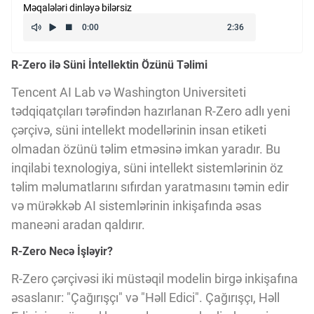
Məqalələri dinləyə bilərsiz
Kriptovalyuta
R-Zero ilə Süni İntellektin Özünü Təlimi
ÇƏRƏZLƏR SİYASƏTİ
Tencent AI Lab və Washington Universiteti
tədqiqatçıları tərəfindən hazırlanan R-Zero adlı yeni
İSTIFADƏ ŞƏRTLƏRİ
çərçivə, süni intellekt modellərinin insan etiketi
olmadan özünü təlim etməsinə imkan yaradır. Bu
MƏXFİLİK SİYASƏTİ
inqilabi texnologiya, süni intellekt sistemlərinin öz
təlim məlumatlarını sıfırdan yaratmasını təmin edir
və mürəkkəb AI sistemlərinin inkişafında əsas
Haqqımızda
maneəni aradan qaldırır.
R-Zero Necə İşləyir?
Vizyoner Baxışı
R-Zero çərçivəsi iki müstəqil modelin birgə inkişafına
əsaslanır: "Çağırışçı" və "Həll Edici". Çağırışçı, Həll