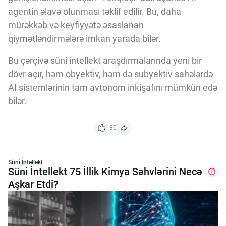
agentin əlavə olunması təklif edilir. Bu, daha
mürəkkəb və keyfiyyətə əsaslanan
qiymətləndirmələrə imkan yarada bilər.
Bu çərçivə süni intellekt araşdırmalarında yeni bir
dövr açır, həm obyektiv, həm də subyektiv sahələrdə
AI sistemlərinin tam avtonom inkişafını mümkün edə
bilər.
30
Süni İntellekt
Süni İntellekt 75 İllik Kimya Səhvlərini Necə
Aşkar Etdi?