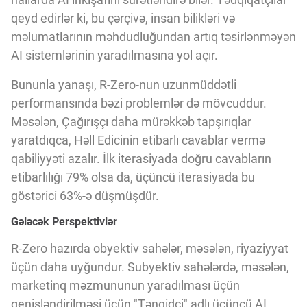
qeyd edirlər ki, bu çərçivə, insan bilikləri və
məlumatlarının məhdudluğundan artıq təsirlənməyən
AI sistemlərinin yaradılmasına yol açır.
Bununla yanaşı, R-Zero-nun uzunmüddətli
performansında bəzi problemlər də mövcuddur.
Məsələn, Çağırışçı daha mürəkkəb tapşırıqlar
yaratdıqca, Həll Edicinin etibarlı cavablar vermə
qabiliyyəti azalır. İlk iterasiyada doğru cavabların
etibarlılığı 79% olsa da, üçüncü iterasiyada bu
göstərici 63%-ə düşmüşdür.
Gələcək Perspektivlər
R-Zero hazırda obyektiv sahələr, məsələn, riyaziyyat
üçün daha uyğundur. Subyektiv sahələrdə, məsələn,
marketinq məzmununun yaradılması üçün
genişləndirilməsi üçün "Tənqidçi" adlı üçüncü AI