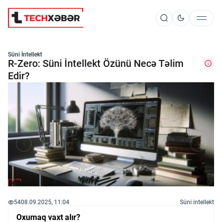
Süni İntellekt
Süni İntellekt
R-Zero: Süni İntellekt Özünü Necə Təlim
Edir?
Elm və Kosmos
Texnoloji İnkişaf
İnnovasiya və Startaplar
Robot və Cihazlar
54
08.09.2025, 11:04
Süni intellekt
Oxumaq vaxt alır?