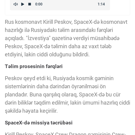
Kriptovalyuta
Rus kosmonavt Kirill Peskov, SpaceX-də kosmonavt
ÇƏRƏZLƏR SİYASƏTİ
hazırlığı ilə Rusiyadakı təlim arasındakı fərqləri
açıqladı. "İzvestiya" qəzetinə verdiyi müsahibədə
Peskov, SpaceX-də təlimin daha az vaxt tələb
İSTIFADƏ ŞƏRTLƏRİ
etdiyini, lakin ciddi olduğunu bildirdi.
Təlim prosesinin fərqləri
MƏXFİLİK SİYASƏTİ
Peskov qeyd etdi ki, Rusiyada kosmik gəminin
sistemlərinin daha dərindən öyrənilməsi ön
Haqqımızda
plandadır. Buna qarşılıq olaraq, SpaceX-də bu cür
dərin biliklər təqdim edilmir, lakin ümumi hazırlıq ciddi
şəkildə həyata keçirilir.
Vizyoner Baxışı
SpaceX-də missiya təcrübəsi
Kirill Peskov, SpaceX Crew Dragon gəmisinin Crew-