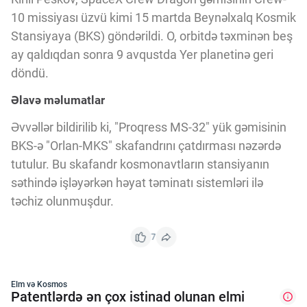
Innovasiya Bələdçisi
10 missiyası üzvü kimi 15 martda Beynəlxalq Kosmik
Stansiyaya (BKS) göndərildi. O, orbitdə təxminən beş
Gələcəyin Təhlili
ay qaldıqdan sonra 9 avqustda Yer planetinə geri
döndü.
Əlavə məlumatlar
Podkastlar
Əvvəllər bildirilib ki, "Proqress MS-32" yük gəmisinin
BKS-ə "Orlan-MKS" skafandrını çatdırması nəzərdə
tutulur. Bu skafandr kosmonavtların stansiyanın
səthində işləyərkən həyat təminatı sistemləri ilə
təchiz olunmuşdur.
7
Elm və Kosmos
Patentlərdə ən çox istinad olunan elmi