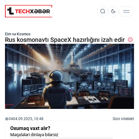
Süni İntellekt
Elm və Kosmos
Rus kosmonavtı SpaceX hazırlığını izah edir
Elm və Kosmos
Texnoloji İnkişaf
İnnovasiya və Startaplar
34
04.09.2025, 10:48
Süni intellekt
Robot və Cihazlar
Oxumaq vaxt alır?
Məqalələri dinləyə bilərsiz