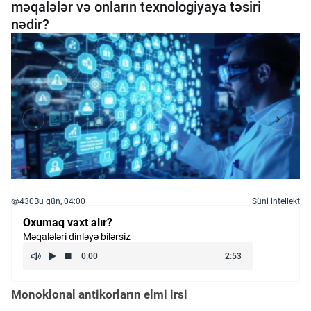
məqalələr və onların texnologiyaya təsiri
nədir?
430
Bu gün, 04:00
Süni intellekt
Oxumaq vaxt alır?
Məqalələri dinləyə bilərsiz
Monoklonal antikorların elmi irsi