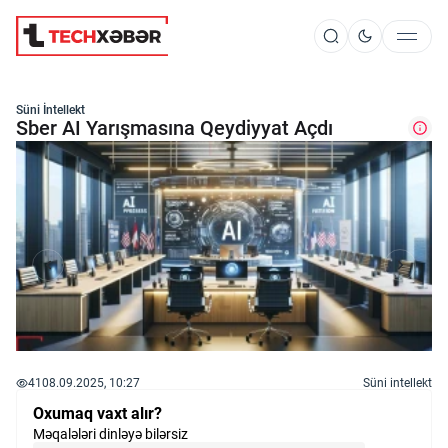
Süni İntellekt
Süni İntellekt
Sber AI Yarışmasına Qeydiyyat Açdı
Elm və Kosmos
Texnoloji İnkişaf
İnnovasiya və Startaplar
41
08.09.2025, 10:27
Süni intellekt
Robot və Cihazlar
Oxumaq vaxt alır?
Məqalələri dinləyə bilərsiz