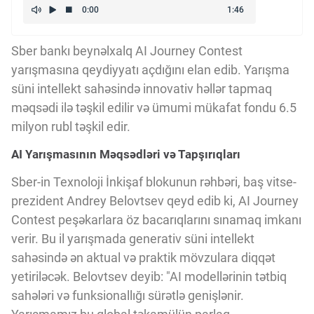
Kriptovalyuta
Sber bankı beynəlxalq AI Journey Contest
ÇƏRƏZLƏR SİYASƏTİ
yarışmasına qeydiyyatı açdığını elan edib. Yarışma
süni intellekt sahəsində innovativ həllər tapmaq
məqsədi ilə təşkil edilir və ümumi mükafat fondu 6.5
İSTIFADƏ ŞƏRTLƏRİ
milyon rubl təşkil edir.
AI Yarışmasının Məqsədləri və Tapşırıqları
MƏXFİLİK SİYASƏTİ
Sber-in Texnoloji İnkişaf blokunun rəhbəri, baş vitse-
prezident Andrey Belovtsev qeyd edib ki, AI Journey
Haqqımızda
Contest peşəkarlara öz bacarıqlarını sınamaq imkanı
verir. Bu il yarışmada generativ süni intellekt
sahəsində ən aktual və praktik mövzulara diqqət
Vizyoner Baxışı
yetiriləcək. Belovtsev deyib: "AI modellərinin tətbiq
sahələri və funksionallığı sürətlə genişlənir.