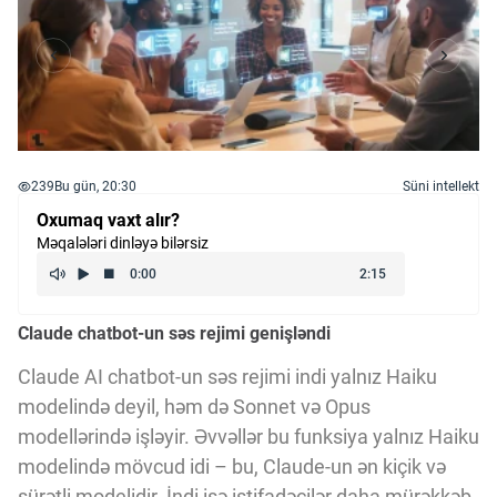
239
Bu gün, 20:30
Süni intellekt
Oxumaq vaxt alır?
Məqalələri dinləyə bilərsiz
Claude chatbot-un səs rejimi genişləndi
Claude AI chatbot-un səs rejimi indi yalnız Haiku
modelində deyil, həm də Sonnet və Opus
modellərində işləyir. Əvvəllər bu funksiya yalnız Haiku
modelində mövcud idi – bu, Claude-un ən kiçik və
sürətli modelidir. İndi isə istifadəçilər daha mürəkkəb