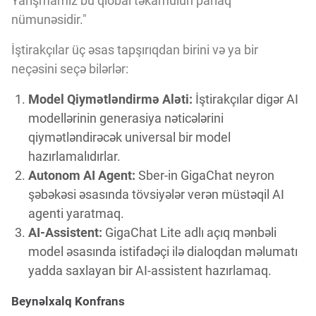
Yarışmamız bu qlobal təkamülün parlaq
Innovasiya Bələdçisi
nümunəsidir."
İştirakçılar üç əsas tapşırıqdan birini və ya bir
Gələcəyin Təhlili
neçəsini seçə bilərlər:
Model Qiymətləndirmə Aləti:
İştirakçılar digər AI
Podkastlar
modellərinin generasiya nəticələrini
qiymətləndirəcək universal bir model
hazırlamalıdırlar.
Autonom AI Agent:
Sber-in GigaChat neyron
şəbəkəsi əsasında tövsiyələr verən müstəqil AI
agenti yaratmaq.
AI-Assistent:
GigaChat Lite adlı açıq mənbəli
model əsasında istifadəçi ilə dialoqdan məlumatı
yadda saxlayan bir AI-assistent hazırlamaq.
Beynəlxalq Konfrans