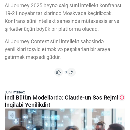
AI Journey 2025 beynəlxalq süni intellekt konfransı
19-21 noyabr tarixlərində Moskvada keçiriləcək.
Konfrans süni intellekt sahəsində mütəxəssislər və
şirkətlər üçün böyük bir platforma olacaq.
AI Journey Contest süni intellekt sahəsində
yenilikləri təşviq etmək və peşəkarları bir araya
gətirmək məqsədi güdür.
13
Süni İntellekt
İndi Bütün Modellərdə: Claude-un Səs Rejmi
İnqilabi Yenilikdir!