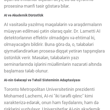
prosesinə mənfi təsir göstərə bilər.
AI və Akademik Dürüstlük
AI vasitəsilə yazılmış məqalələrin və araşdırmaların
müəyyən edilməsi çətin olaraq qalır. Dr. Lametti AI
detektorlarının effektiv olmadığını və ehtimal ki,
olmayacağını bildirir. Buna görə də, o, tələbələri
qiymətləndirərkən prosesə diqqət yetirən tapşırıqlara
üstünlük verir. Məsələn, tələbələrin yazı
seminarlarında işlərini müəllimlərin nəzarəti altında
başlaması tələb olunur.
AI-nin Gələcəyi və Təhsil Sisteminin Adaptasiyası
Toronto Metropolitan Universitetinin prezidenti
Mohamed Lachemi, AI-ni "iki tərəfli qılınc" kimi
xarakterizə edərək, onun həm faydalarını, həm də
risklərini vurğulayır. Universitetlər AI-nin akademik