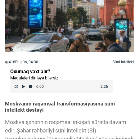
418
Bu gün, 04:30
Süni intellekt
Oxumaq vaxt alır?
Məqalələri dinləyə bilərsiz
Moskvanın rəqəmsal transformasiyasına süni
intellekt dəstəyi
Moskva şəhərinin rəqəmsal inkişafı sürətlə davam
edir. Şəhər rəhbərliyi süni intellekt (Sİ)
texnologiyalarını "Texnopolis Moskva" xüsusi iqtisadi