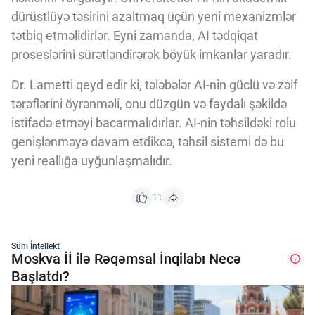
dürüstlüyə təsirini azaltmaq üçün yeni mexanizmlər
tətbiq etməlidirlər. Eyni zamanda, AI tədqiqat
proseslərini sürətləndirərək böyük imkanlar yaradır.
Dr. Lametti qeyd edir ki, tələbələr AI-nin güclü və zəif
tərəflərini öyrənməli, onu düzgün və faydalı şəkildə
istifadə etməyi bacarmalıdırlar. AI-nin təhsildəki rolu
genişlənməyə davam etdikcə, təhsil sistemi də bu
yeni reallığa uyğunlaşmalıdır.
11
Süni İntellekt
Moskva İİ ilə Rəqəmsal İnqilabı Necə
Başlatdı?