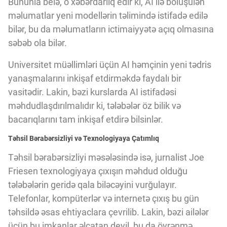
Bununla belə, o xəbərdarlıq edir ki, AI ilə bölüşülən
Innovasiya Bələdçisi
məlumatlar yeni modellərin təlimində istifadə edilə
bilər, bu da məlumatların ictimaiyyətə açıq olmasına
Gələcəyin Təhlili
səbəb ola bilər.
Universitet müəllimləri üçün AI həmçinin yeni tədris
Podkastlar
yanaşmalarını inkişaf etdirməkdə faydalı bir
vasitədir. Lakin, bəzi kurslarda AI istifadəsi
məhdudlaşdırılmalıdır ki, tələbələr öz bilik və
bacarıqlarını tam inkişaf etdirə bilsinlər.
Təhsil Bərabərsizliyi və Texnologiyaya Çatımlıq
Təhsil bərabərsizliyi məsələsində isə, jurnalist Joe
Friesen texnologiyaya çıxışın məhdud olduğu
tələbələrin geridə qala biləcəyini vurğulayır.
Telefonlar, kompüterlər və internetə çıxış bu gün
təhsildə əsas ehtiyaclara çevrilib. Lakin, bəzi ailələr
üçün bu imkanlar əlçatan deyil, bu da öyrənmə