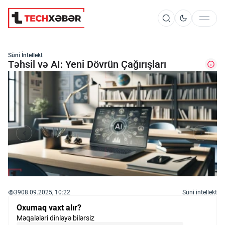
Süni İntellekt
Süni İntellekt
Təhsil və AI: Yeni Dövrün Çağırışları
Elm və Kosmos
Texnoloji İnkişaf
İnnovasiya və Startaplar
39
08.09.2025, 10:22
Süni intellekt
Robot və Cihazlar
Oxumaq vaxt alır?
Məqalələri dinləyə bilərsiz