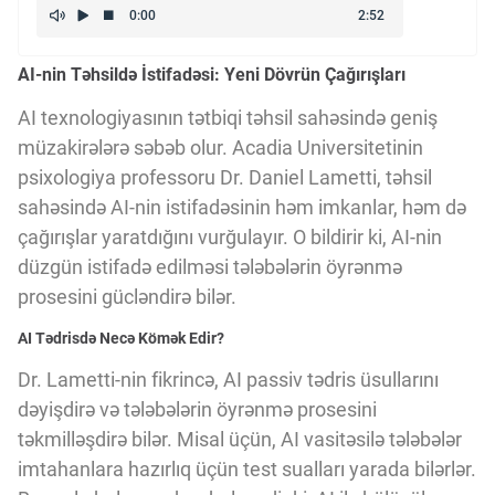
Kriptovalyuta
AI-nin Təhsildə İstifadəsi: Yeni Dövrün Çağırışları
ÇƏRƏZLƏR SİYASƏTİ
AI texnologiyasının tətbiqi təhsil sahəsində geniş
müzakirələrə səbəb olur. Acadia Universitetinin
psixologiya professoru Dr. Daniel Lametti, təhsil
İSTIFADƏ ŞƏRTLƏRİ
sahəsində AI-nin istifadəsinin həm imkanlar, həm də
çağırışlar yaratdığını vurğulayır. O bildirir ki, AI-nin
MƏXFİLİK SİYASƏTİ
düzgün istifadə edilməsi tələbələrin öyrənmə
prosesini gücləndirə bilər.
AI Tədrisdə Necə Kömək Edir?
Haqqımızda
Dr. Lametti-nin fikrincə, AI passiv tədris üsullarını
dəyişdirə və tələbələrin öyrənmə prosesini
Vizyoner Baxışı
təkmilləşdirə bilər. Misal üçün, AI vasitəsilə tələbələr
imtahanlara hazırlıq üçün test sualları yarada bilərlər.