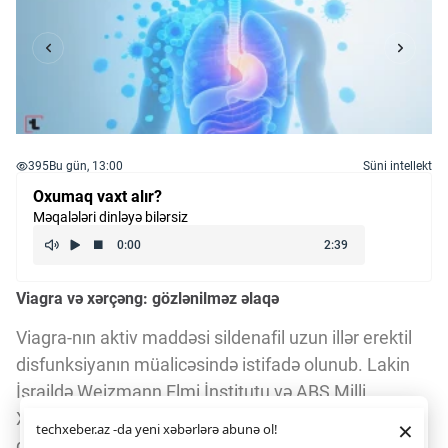
395
Bu gün, 13:00
Süni intellekt
Oxumaq vaxt alır?
Məqalələri dinləyə bilərsiz
Viagra və xərçəng: gözlənilməz əlaqə
Viagra-nın aktiv maddəsi sildenafil uzun illər erektil
disfunksiyanın müalicəsində istifadə olunub. Lakin
İsraildə Weizmann Elmi İnstitutu və ABŞ Milli
Xərçəng İnstitutunun birgə apardığı araşdırma
Daha yaxşı istifadə təcrübəsi üçün veb saytımız
çərəzlərdən
×
techxeber.az -da yeni xəbərlərə abunə ol!
istifadə edir. Saytdan istifadəniz
çərəz siyasətimizə
göstərir ki, bu dərman xərçəng hüceyrələrinin