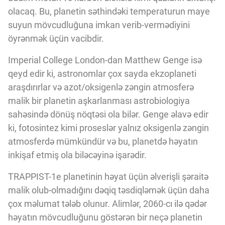
olacaq. Bu, planetin səthindəki temperaturun maye
suyun mövcudluğuna imkan verib-vermədiyini
öyrənmək üçün vacibdir.
Imperial College London-dan Matthew Genge isə
qeyd edir ki, astronomlar çox sayda ekzoplaneti
araşdırırlar və azot/oksigenlə zəngin atmosferə
malik bir planetin aşkarlanması astrobiologiya
sahəsində dönüş nöqtəsi ola bilər. Genge əlavə edir
ki, fotosintez kimi proseslər yalnız oksigenlə zəngin
atmosferdə mümkündür və bu, planetdə həyatın
inkişaf etmiş ola biləcəyinə işarədir.
TRAPPIST-1e planetinin həyat üçün əlverişli şəraitə
malik olub-olmadığını dəqiq təsdiqləmək üçün daha
çox məlumat tələb olunur. Alimlər, 2060-cı ilə qədər
həyatın mövcudluğunu göstərən bir neçə planetin