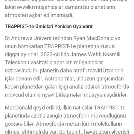
Innovasiya Bələdçisi
lakin əvvəlki müşahidələr zamanı bu planetlərin
atmosferi aşkar edilməmişdi.
Gələcəyin Təhlili
TRAPPIST-1e Ümidləri Yenidən Oyandırır
St Andrews Universitetindən Ryan MacDonald və
Podkastlar
onun həmkarları TRAPPIST-1e planetinə xüsusi
diqqət ayırırlar. 2023-cü ildə James Webb Kosmik
Teleskopu vasitəsilə aparılan müşahidələr
nəticəsində bu planetin daha ətraflı təsviri üzərində
işlər davam edir. Astronomlar, ulduzun qarşısından
keçən planetdən gələn işığı analiz edərək atmosferdə
mövcud olan kimyəvi birləşmələri müəyyənləşdirirlər.
MacDonald qeyd edir ki, ilkin nəticələr TRAPPIST-1e
planetində azotla zəngin atmosferin mövcudluğunu
göstərə bilər. Atmosferdə metan kimi molekulların
olması ehtimalı da var. Bu tapıntı, həyat üçün əlverişli