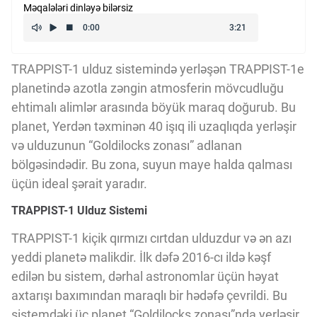
Məqalələri dinləyə bilərsiz
Kriptovalyuta
ÇƏRƏZLƏR SİYASƏTİ
TRAPPIST-1 ulduz sistemində yerləşən TRAPPIST-1e
planetində azotla zəngin atmosferin mövcudluğu
ehtimalı alimlər arasında böyük maraq doğurub. Bu
İSTIFADƏ ŞƏRTLƏRİ
planet, Yerdən təxminən 40 işıq ili uzaqlıqda yerləşir
və ulduzunun “Goldilocks zonası” adlanan
bölgəsindədir. Bu zona, suyun maye halda qalması
MƏXFİLİK SİYASƏTİ
üçün ideal şərait yaradır.
TRAPPIST-1 Ulduz Sistemi
Haqqımızda
TRAPPIST-1 kiçik qırmızı cırtdan ulduzdur və ən azı
yeddi planetə malikdir. İlk dəfə 2016-cı ildə kəşf
Vizyoner Baxışı
edilən bu sistem, dərhal astronomlar üçün həyat
axtarışı baxımından maraqlı bir hədəfə çevrildi. Bu
sistemdəki üç planet “Goldilocks zonası”nda yerləşir,