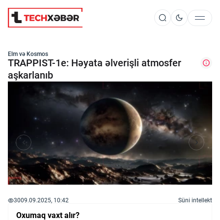
Süni İntellekt
Elm və Kosmos
TRAPPIST-1e: Həyata əlverişli atmosfer
aşkarlanıb
Elm və Kosmos
Texnoloji İnkişaf
İnnovasiya və Startaplar
Robot və Cihazlar
30
09.09.2025, 10:42
Süni intellekt
Oxumaq vaxt alır?