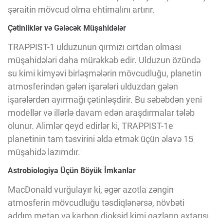
şəraitin mövcud olma ehtimalını artırır.
Çətinliklər və Gələcək Müşahidələr
TRAPPIST-1 ulduzunun qırmızı cırtdan olması
müşahidələri daha mürəkkəb edir. Ulduzun özündə
su kimi kimyəvi birləşmələrin mövcudluğu, planetin
atmosferindən gələn işarələri ulduzdan gələn
işarələrdən ayırmağı çətinləşdirir. Bu səbəbdən yeni
modellər və illərlə davam edən araşdırmalar tələb
olunur. Alimlər qeyd edirlər ki, TRAPPIST-1e
planetinin tam təsvirini əldə etmək üçün əlavə 15
müşahidə lazımdır.
Astrobiologiya Üçün Böyük İmkanlar
MacDonald vurğulayır ki, əgər azotla zəngin
atmosferin mövcudluğu təsdiqlənərsə, növbəti
addım metan və karbon dioksid kimi qazların axtarışı