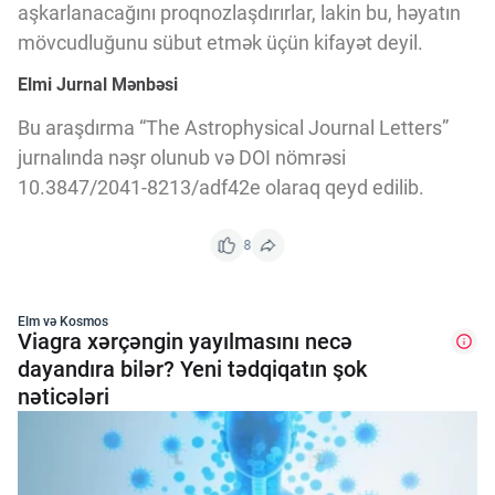
aşkarlanacağını proqnozlaşdırırlar, lakin bu, həyatın
mövcudluğunu sübut etmək üçün kifayət deyil.
Elmi Jurnal Mənbəsi
Bu araşdırma “The Astrophysical Journal Letters”
jurnalında nəşr olunub və DOI nömrəsi
10.3847/2041-8213/adf42e olaraq qeyd edilib.
8
Elm və Kosmos
Viagra xərçəngin yayılmasını necə
dayandıra bilər? Yeni tədqiqatın şok
nəticələri