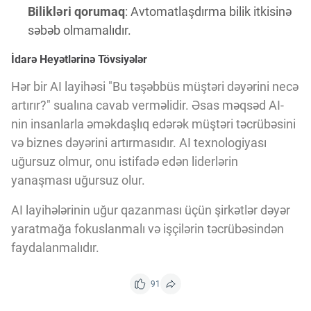
Bilikləri qorumaq
: Avtomatlaşdırma bilik itkisinə
səbəb olmamalıdır.
İdarə Heyətlərinə Tövsiyələr
Hər bir AI layihəsi "Bu təşəbbüs müştəri dəyərini necə
artırır?" sualına cavab verməlidir. Əsas məqsəd AI-
nin insanlarla əməkdaşlıq edərək müştəri təcrübəsini
və biznes dəyərini artırmasıdır. AI texnologiyası
uğursuz olmur, onu istifadə edən liderlərin
yanaşması uğursuz olur.
AI layihələrinin uğur qazanması üçün şirkətlər dəyər
yaratmağa fokuslanmalı və işçilərin təcrübəsindən
faydalanmalıdır.
91