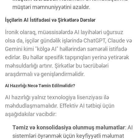
müştəri məmnuniyyətini azaldır.
İşçilərin AI İstifadəsi və Şirkətlərə Dərslər
İronik olaraq, müəssisələrdə AI layihələri uğursuz
olsa da, işçilər gündəlik işlərində ChatGPT, Claude və
Gemini kimi "kölgə AI" həllərindən səmərəli istifadə
edirlər. Bu həllər spesifik tapşırıqları yerinə yetirərək
məhsuldarlığı artırır. Şirkətlər bu təcrübələri
araşdırmalı və genişləndirməlidir.
AI Hazırlığı Necə Təmin Edilməlidir?
AI hazırlığı yalnız texnologiya lisenziyası ilə
məhdudlaşmamalıdır. Effektiv AI tətbiqi üçün
aşağıdakılar vacibdir:
Təmiz və konsolidasiya olunmuş məlumatlar
: AI
sistemləri öyrənmək üçün keyfiyyətli məlumat