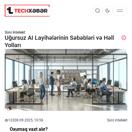
Süni İntellekt
Süni İntellekt
Uğursuz AI Layihələrinin Səbəbləri və Həll
Yolları
Elm və Kosmos
Texnoloji İnkişaf
İnnovasiya və Startaplar
Robot və Cihazlar
132
08.09.2025, 10:56
Süni intellekt
Oxumaq vaxt alır?