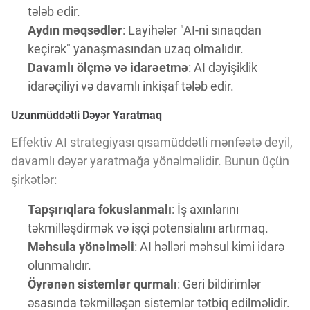
tələb edir.
Aydın məqsədlər
: Layihələr "AI-ni sınaqdan
keçirək" yanaşmasından uzaq olmalıdır.
Davamlı ölçmə və idarəetmə
: AI dəyişiklik
idarəçiliyi və davamlı inkişaf tələb edir.
Uzunmüddətli Dəyər Yaratmaq
Effektiv AI strategiyası qısamüddətli mənfəətə deyil,
davamlı dəyər yaratmağa yönəlməlidir. Bunun üçün
şirkətlər:
Tapşırıqlara fokuslanmalı
: İş axınlarını
təkmilləşdirmək və işçi potensialını artırmaq.
Məhsula yönəlməli
: AI həlləri məhsul kimi idarə
olunmalıdır.
Öyrənən sistemlər qurmalı
: Geri bildirimlər
əsasında təkmilləşən sistemlər tətbiq edilməlidir.