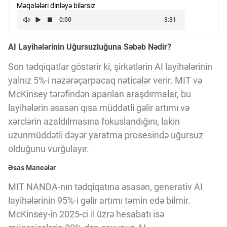
Məqalələri dinləyə bilərsiz
Kriptovalyuta
AI Layihələrinin Uğursuzluğuna Səbəb Nədir?
ÇƏRƏZLƏR SİYASƏTİ
Son tədqiqatlar göstərir ki, şirkətlərin AI layihələrinin
yalnız 5%-i nəzərəçarpacaq nəticələr verir. MIT və
İSTIFADƏ ŞƏRTLƏRİ
McKinsey tərəfindən aparılan araşdırmalar, bu
layihələrin əsasən qısa müddətli gəlir artımı və
MƏXFİLİK SİYASƏTİ
xərclərin azaldılmasına fokuslandığını, lakin
uzunmüddətli dəyər yaratma prosesində uğursuz
olduğunu vurğulayır.
Haqqımızda
Əsas Maneələr
MIT NANDA-nın tədqiqatına əsasən, generativ AI
Vizyoner Baxışı
layihələrinin 95%-i gəlir artımı təmin edə bilmir.
McKinsey-in 2025-ci il üzrə hesabatı isə