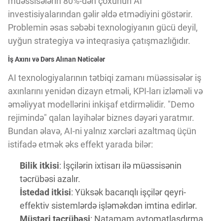
müəssisələrin 80%-dən çoxunun AI
Innovasiya Bələdçisi
investisiyalarından gəlir əldə etmədiyini göstərir.
Problemin əsas səbəbi texnologiyanın gücü deyil,
Gələcəyin Təhlili
uyğun strategiya və inteqrasiya çatışmazlığıdır.
İş Axını və Dərs Alınan Nəticələr
Podkastlar
AI texnologiyalarının tətbiqi zamanı müəssisələr iş
axınlarını yenidən dizayn etməli, KPI-ları izləməli və
əməliyyat modellərini inkişaf etdirməlidir. "Demo
rejimində" qalan layihələr biznes dəyəri yaratmır.
Bundan əlavə, AI-ni yalnız xərcləri azaltmaq üçün
istifadə etmək əks effekt yarada bilər:
Bilik itkisi
: İşçilərin ixtisarı ilə müəssisənin
təcrübəsi azalır.
İstedad itkisi
: Yüksək bacarıqlı işçilər qeyri-
effektiv sistemlərdə işləməkdən imtina edirlər.
Müştəri təcrübəsi
: Natamam avtomatlaşdırma