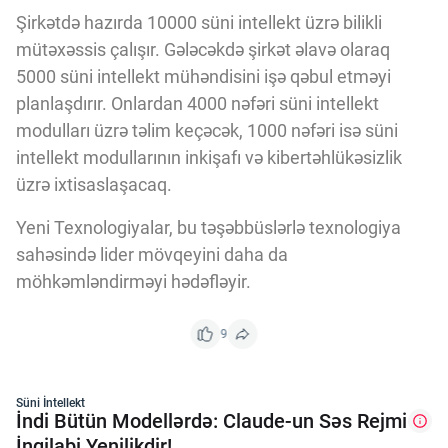
Şirkətdə hazırda 10000 süni intellekt üzrə bilikli
mütəxəssis çalışır. Gələcəkdə şirkət əlavə olaraq
5000 süni intellekt mühəndisini işə qəbul etməyi
planlaşdırır. Onlardan 4000 nəfəri süni intellekt
modulları üzrə təlim keçəcək, 1000 nəfəri isə süni
intellekt modullarının inkişafı və kibertəhlükəsizlik
üzrə ixtisaslaşacaq.
Yeni Texnologiyalar, bu təşəbbüslərlə texnologiya
sahəsində lider mövqeyini daha da
möhkəmləndirməyi hədəfləyir.
9
Süni İntellekt
İndi Bütün Modellərdə: Claude-un Səs Rejmi
İnqilabi Yenilikdir!