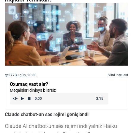
277
Bu gün, 20:30
Süni intellekt
Oxumaq vaxt alır?
Məqalələri dinləyə bilərsiz
Claude chatbot-un səs rejimi genişləndi
Claude AI chatbot-un səs rejimi indi yalnız Haiku