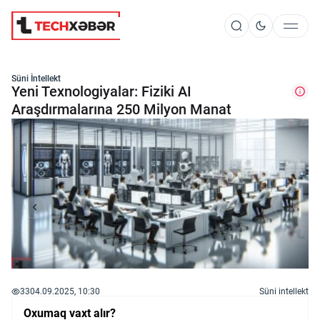
Süni İntellekt
Süni İntellekt
Yeni Texnologiyalar: Fiziki AI
Araşdırmalarına 250 Milyon Manat
Elm və Kosmos
Texnoloji İnkişaf
İnnovasiya və Startaplar
Robot və Cihazlar
33
04.09.2025, 10:30
Süni intellekt
Oxumaq vaxt alır?