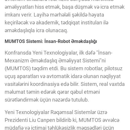
Innovasiya Bələdçisi
əməliyyatları hiss etmək, başa düşmək və icra etmək
imkanı verir. Layihə mərhələli şəkildə həyata
keçiriləcək və akademik, tədqiqat instituları ilə
Gələcəyin Təhlili
əməkdaşlıqla icra olunacaq.
MUMTOS Sistemi: İnsan-Robot Əməkdaşlığı
Podkastlar
Konfransda Yeni Texnologiyalar, ilk dəfə "İnsan-
Mexanizm Əməkdaşlıq Əməliyyat Sistemi"ni
(MUMTOS) təqdim etdi. Bu sistem robotlar, pilotsuz
uçuş aparatları və avtomatik idarə olunan nəqliyyat
vasitələrini koordinasiya edə bilir. Sistem, real vaxtda
məlumat təmin edərək qərar qəbul etməni
sürətləndirmək üçün nəzərdə tutulub.
Yeni Texnologiyalar Rəqəmsal Sistemlər üzrə
Prezidenti Liu Canpen bildirib ki, MUMTOS əvvəlcə
müdafiə və ictimai təhlükəsizlik məqsədləri üçün