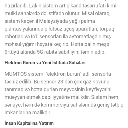
hazırlanıb. Lakin sistem artıq kənd təsərrüfatı kimi
mülki sahələrdə də istifadə olunur. Misal olaraq,
sistem keçən il Malayziyada yağlı palma
plantasiyalarında pilotsuz uçuş aparatları, torpaq
robotları və IoT sensorları ilə avtomatlaşdırılmış
məhsul yığımı həyata keçirib. Hətta qalın meşə
örtüyü altında 5G rabitə sabitliyini təmin edib.
Elektron Burun və Yeni İstifadə Sahələri
MUMTOS sistemi “elektron burun” adlı sensorla
təchiz edilib. Bu sensor 23-dən çox qaz növünü
tanımaq və hətta durian meyvəsinin keyfiyyətini
müəyyən etmək qabiliyyətinə malikdir. Sistem həm
sənaye, həm də kommersiya sahələrində geniş tətbiq
imkanlarına malikdir.
İnsan Kapitalına Yatırım