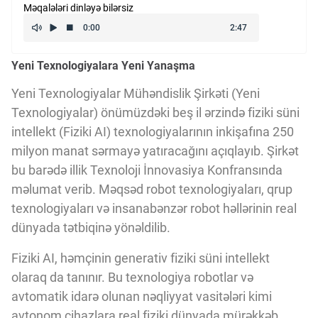
Məqalələri dinləyə bilərsiz
Kriptovalyuta
Yeni Texnologiyalara Yeni Yanaşma
ÇƏRƏZLƏR SİYASƏTİ
Yeni Texnologiyalar Mühəndislik Şirkəti (Yeni
Texnologiyalar) önümüzdəki beş il ərzində fiziki süni
İSTIFADƏ ŞƏRTLƏRİ
intellekt (Fiziki AI) texnologiyalarının inkişafına 250
milyon manat sərmayə yatıracağını açıqlayıb. Şirkət
MƏXFİLİK SİYASƏTİ
bu barədə illik Texnoloji İnnovasiya Konfransında
məlumat verib. Məqsəd robot texnologiyaları, qrup
texnologiyaları və insanabənzər robot həllərinin real
Haqqımızda
dünyada tətbiqinə yönəldilib.
Fiziki AI, həmçinin generativ fiziki süni intellekt
Vizyoner Baxışı
olaraq da tanınır. Bu texnologiya robotlar və
avtomatik idarə olunan nəqliyyat vasitələri kimi
avtonom cihazlara real fiziki dünyada mürəkkəb