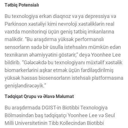
Tətbiq Potensialı
Bu texnologiya erkən diaqnoz və ya depressiya və
Parkinson xəstəliyi kimi nevroloji xəstəliklərin real
vaxtda monitorinqi üçün geniş tətbiq imkanlarına
malikdir. “Bu araşdırma yüksək performanslı
sensorların sadə bir üsulla istehsalını mümkün edən
texnikanın əhəmiyyətini göstərir,” deyə Yoonhee Lee
bildirib. “Gələcəkdə bu texnologiyanı müxtəlif xəstəlik
biomarkerlərini aşkar etmək üçün fərdiləşdirilmiş
yüksək həssas biosensorların istehsalı platformasına
genişləndirəcəyik.”
Tədqiqat Qrupu və Əlavə Məlumat
Bu araşdırmada DGIST-in Biotibbi Texnologiya
Bölməsindən baş tədqiqatçı Yoonhee Lee və Seul
Milli Universitetinin Tibb Kollecindən Biotibbi