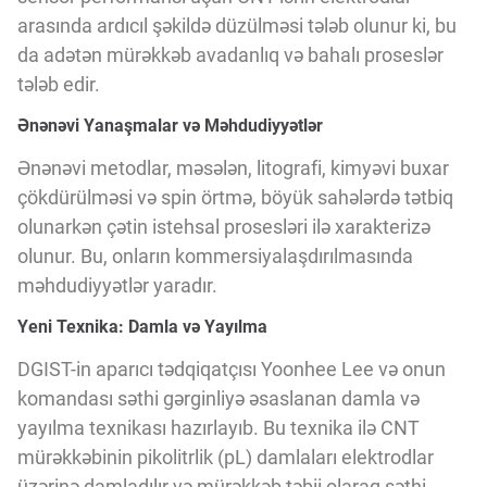
Innovasiya Bələdçisi
arasında ardıcıl şəkildə düzülməsi tələb olunur ki, bu
da adətən mürəkkəb avadanlıq və bahalı proseslər
tələb edir.
Gələcəyin Təhlili
Ənənəvi Yanaşmalar və Məhdudiyyətlər
Podkastlar
Ənənəvi metodlar, məsələn, litografi, kimyəvi buxar
çökdürülməsi və spin örtmə, böyük sahələrdə tətbiq
olunarkən çətin istehsal prosesləri ilə xarakterizə
olunur. Bu, onların kommersiyalaşdırılmasında
məhdudiyyətlər yaradır.
Yeni Texnika: Damla və Yayılma
DGIST-in aparıcı tədqiqatçısı Yoonhee Lee və onun
komandası səthi gərginliyə əsaslanan damla və
yayılma texnikası hazırlayıb. Bu texnika ilə CNT
mürəkkəbinin pikolitrlik (pL) damlaları elektrodlar
üzərinə damladılır və mürəkkəb təbii olaraq səthi