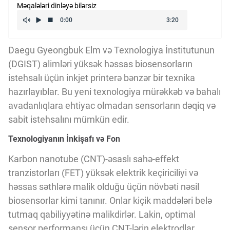
Məqalələri dinləyə bilərsiz
Kriptovalyuta
ÇƏRƏZLƏR SİYASƏTİ
Daegu Gyeongbuk Elm və Texnologiya İnstitutunun
(DGIST) alimləri yüksək həssas biosensorların
istehsalı üçün inkjet printerə bənzər bir texnika
İSTIFADƏ ŞƏRTLƏRİ
hazırlayıblar. Bu yeni texnologiya mürəkkəb və bahalı
avadanlıqlara ehtiyac olmadan sensorların dəqiq və
sabit istehsalını mümkün edir.
MƏXFİLİK SİYASƏTİ
Texnologiyanın İnkişafı və Fon
Karbon nanotube (CNT)-əsaslı sahə-effekt
Haqqımızda
tranzistorları (FET) yüksək elektrik keçiriciliyi və
həssas səthlərə malik olduğu üçün növbəti nəsil
Vizyoner Baxışı
biosensorlar kimi tanınır. Onlar kiçik maddələri belə
tutmaq qabiliyyətinə malikdirlər. Lakin, optimal
sensor performansı üçün CNT-lərin elektrodlar