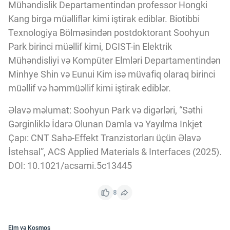
Mühəndislik Departamentindən professor Hongki
Kang birgə müəlliflər kimi iştirak ediblər. Biotibbi
Texnologiya Bölməsindən postdoktorant Soohyun
Park birinci müəllif kimi, DGIST-in Elektrik
Mühəndisliyi və Kompüter Elmləri Departamentindən
Minhye Shin və Eunui Kim isə müvafiq olaraq birinci
müəllif və həmmüəllif kimi iştirak ediblər.
Əlavə məlumat: Soohyun Park və digərləri, “Səthi
Gərginliklə İdarə Olunan Damla və Yayılma Inkjet
Çapı: CNT Sahə-Effekt Tranzistorları üçün Əlavə
İstehsal”, ACS Applied Materials & Interfaces (2025).
DOI: 10.1021/acsami.5c13445
8
Elm və Kosmos