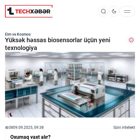
Süni İntellekt
Elm və Kosmos
Yüksək həssas biosensorlar üçün yeni
texnologiya
Elm və Kosmos
Texnoloji İnkişaf
İnnovasiya və Startaplar
Robot və Cihazlar
38
09.09.2025, 09:38
Süni intellekt
Oxumaq vaxt alır?