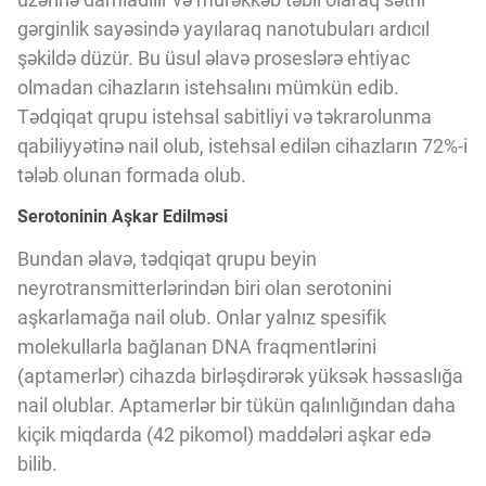
gərginlik sayəsində yayılaraq nanotubuları ardıcıl
şəkildə düzür. Bu üsul əlavə proseslərə ehtiyac
olmadan cihazların istehsalını mümkün edib.
Tədqiqat qrupu istehsal sabitliyi və təkrarolunma
qabiliyyətinə nail olub, istehsal edilən cihazların 72%-i
tələb olunan formada olub.
Serotoninin Aşkar Edilməsi
Bundan əlavə, tədqiqat qrupu beyin
neyrotransmitterlərindən biri olan serotonini
aşkarlamağa nail olub. Onlar yalnız spesifik
molekullarla bağlanan DNA fraqmentlərini
(aptamerlər) cihazda birləşdirərək yüksək həssaslığa
nail olublar. Aptamerlər bir tükün qalınlığından daha
kiçik miqdarda (42 pikomol) maddələri aşkar edə
bilib.