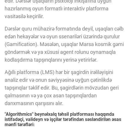
edir. Dərslər uşaqların psixoloji inkişafına uyğun
hazırlanmış oyun formatlı interaktiv platforma
vasitəsilə keçirilir.
Dərslər quru mühazirə formatında deyil, uşaqları cəlb
edən hekayələr və oyun ssenariləri üzərində qurulur
(Gamification). Məsələn, uşaqlar Marsa kosmik gəmi
göndərmək və ya xüsusi agent rolunu oynamaqla
kodlaşdırma tapşırıqlarını yerinə yetirirlər.
Ağıllı platforma (LMS) hər bir şagirdin irəliləyişini
analiz edir və onun səviyyəsinə uyğun çətinlikdə
tapşırıqlar təklif edir. Bu, şagirdlərin mövzudan geri
qalmasının və ya çox asan tapşırıqlardan
darıxmasının qarşısını alır.
"Algorithmics" beynəlxalq təhsil platforması haqqında
istifadəçi, valideyn və işçilər tərəfindən səsləndirilən əsas
mənfi tərəfləri: