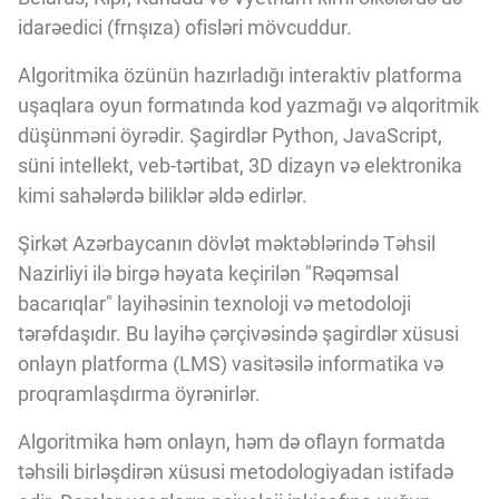
Innovasiya Bələdçisi
idarəedici (frnşıza) ofisləri mövcuddur.
Algoritmika özünün hazırladığı interaktiv platforma
Gələcəyin Təhlili
uşaqlara oyun formatında kod yazmağı və alqoritmik
düşünməni öyrədir. Şagirdlər Python, JavaScript,
süni intellekt, veb-tərtibat, 3D dizayn və elektronika
Podkastlar
kimi sahələrdə biliklər əldə edirlər.
Şirkət Azərbaycanın dövlət məktəblərində Təhsil
Nazirliyi ilə birgə həyata keçirilən "Rəqəmsal
bacarıqlar" layihəsinin texnoloji və metodoloji
tərəfdaşıdır. Bu layihə çərçivəsində şagirdlər xüsusi
onlayn platforma (LMS) vasitəsilə informatika və
proqramlaşdırma öyrənirlər.
Algoritmika həm onlayn, həm də oflayn formatda
təhsili birləşdirən xüsusi metodologiyadan istifadə