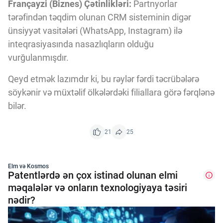
Françayzi (Biznes) Çətinlikləri:
Partnyorlar
tərəfindən təqdim olunan CRM sisteminin digər
ünsiyyət vasitələri (WhatsApp, Instagram) ilə
inteqrasiyasında nasazlıqların olduğu
vurğulanmışdır.
Qeyd etmək lazımdır ki, bu rəylər fərdi təcrübələrə
söykənir və müxtəlif ölkələrdəki filiallara görə fərqlənə
bilər.
21
25
Elm və Kosmos
Patentlərdə ən çox istinad olunan elmi
məqalələr və onların texnologiyaya təsiri
nədir?