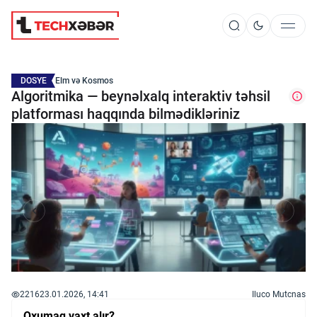
Süni İntellekt
DOSYE
Elm və Kosmos
Algoritmika — beynəlxalq interaktiv təhsil
platforması haqqında bilmədikləriniz
Elm və Kosmos
Texnoloji İnkişaf
İnnovasiya və Startaplar
Robot və Cihazlar
2216
23.01.2026, 14:41
Iluco Mutcnas
Oxumaq vaxt alır?