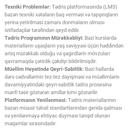
Texniki Problemlər:
Tədris platformasında (LMS)
bəzən texniki xətaların baş verməsi və tapşırıqların
yerinə yetirilməsi zamanı donmaların olması
istifadəçilər tərəfindən qeyd edilir.
Tədris Proqramının Mürəkkəbliyi:
Bəzi kurslarda
materialların uşaqların yaş səviyyəsi üçün həddindən
artıq mürəkkəb olduğu və şagirdlərin mövzuları
qavramaqda çətinlik çəkdiyi bildirilmişdir.
Müəllim Heyətində Qeyri-Sabitlik:
Bəzi hallarda
dərs cədvəllərinin tez-tez dəyişməsi və müəllimlərin
davamiyyətindəki qeyri-sabitlik tədris prosesinə
mənfi təsir göstərən amillər kimi göstərilir.
Platformanın Yenilənməsi:
Tədris materiallarının
bəzən müasir təhsil standartlarından geridə qalması
və yenilənməyə ehtiyac duyması tənqid olunan
məqamlar sırasındadır.