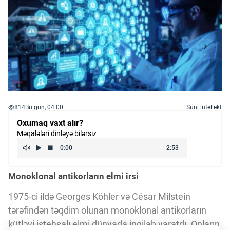
814
Bu gün, 04:00
Süni intellekt
Oxumaq vaxt alır?
Məqalələri dinləyə bilərsiz
Monoklonal antikorların elmi irsi
1975-ci ildə Georges Köhler və César Milstein
tərəfindən təqdim olunan monoklonal antikorların
kütləvi istehsalı elmi dünyada inqilab yaratdı. Onların