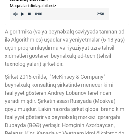
Məqalələri dinləyə bilərsiz
Kriptovalyuta
ÇƏRƏZLƏR SİYASƏTİ
Algoritmika (və ya beynəlxalq səviyyədə tanınan adı
ilə Algorithmics) uşaqlar və yeniyetmələr (6-18 yaş)
üçün proqramlaşdırma və riyaziyyat üzrə təhsil
İSTIFADƏ ŞƏRTLƏRİ
xidmətləri göstərən beynəlxalq ed-tech (təhsil
texnologiyaları) şirkətidir.
MƏXFİLİK SİYASƏTİ
Şirkət 2016-cı ildə, "McKinsey & Company"
beynəlxalq konsaltinq şirkətində menecer kimi
fəaliyyət göstərən Andrey Lobanov tərəfindən
Haqqımızda
yaradılmışdır. Şirkətin əsası Rusiyada (Moskva)
qoyulmuşdur. Lakin hazırda şirkət qlobal brend kimi
Vizyoner Baxışı
fəaliyyət göstərir və beynəlxalq mərkəzi qərargahı
Dubayda (BƏƏ) yerləşir. Həmçinin Azərbaycan,
Belarus, Kipr, Kanada və Vyetnam kimi ölkələrdə də