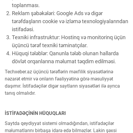
toplanması.
Reklam şəbəkələri: Google Ads və digər
tərəfdaşların cookie və izləmə texnologiyalarından
istifadəsi.
Texniki infrastruktur: Hostinq və monitorinq üçün
üçüncü tərəf texniki təminatçılar.
Hüquqi tələblər: Qanunla tələb olunan hallarda
dövlət orqanlarına məlumat təqdim edilməsi.
Techxeber.az üçüncü tərəflərin məxfilik siyasətlərinə
nəzarət etmir və onların fəaliyyətinə görə məsuliyyət
daşımır. İstifadəçilər digər saytların siyasətləri ilə ayrıca
tanış olmalıdır.
İSTİFADƏÇİNİN HÜQUQLARI
Saytda qeydiyyat sistemi olmadığından, istifadəçilər
məlumatlarını birbaşa idarə edə bilməzlər. Lakin şəxsi