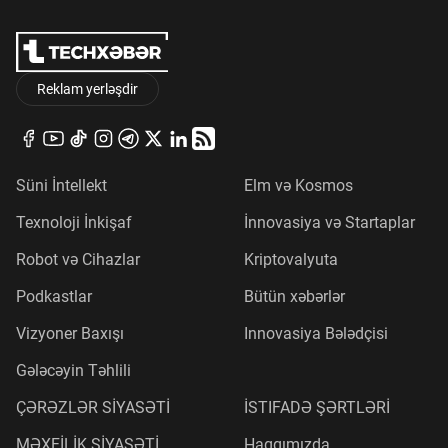
Reklam yerləşdir
Süni İntellekt
Elm və Kosmos
Texnoloji İnkişaf
İnnovasiya və Startaplar
Robot və Cihazlar
Kriptovalyuta
Podkastlar
Bütün xəbərlər
Vizyoner Baxışı
Innovasiya Bələdçisi
Gələcəyin Təhlili
ÇƏRƏZLƏR SİYASƏTİ
İSTIFADƏ ŞƏRTLƏRİ
MƏXFİLİK SİYASƏTİ
Haqqımızda