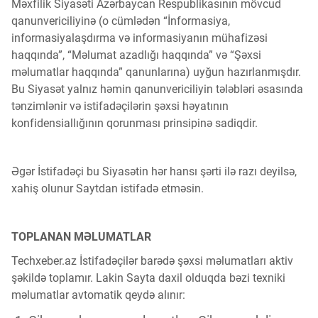
Məxfilik Siyasəti Azərbaycan Respublikasının mövcud
Kriptovalyuta
qanunvericiliyinə (o cümlədən “İnformasiya,
informasiyalaşdırma və informasiyanın mühafizəsi
haqqında”, “Məlumat azadlığı haqqında” və “Şəxsi
ÇƏRƏZLƏR SİYASƏTİ
məlumatlar haqqında” qanunlarına) uyğun hazırlanmışdır.
Bu Siyasət yalnız həmin qanunvericiliyin tələbləri əsasında
tənzimlənir və istifadəçilərin şəxsi həyatının
İSTIFADƏ ŞƏRTLƏRİ
konfidensiallığının qorunması prinsipinə sadiqdir.
MƏXFİLİK SİYASƏTİ
Əgər İstifadəçi bu Siyasətin hər hansı şərti ilə razı deyilsə,
xahiş olunur Saytdan istifadə etməsin.
Haqqımızda
TOPLANAN MƏLUMATLAR
Techxeber.az İstifadəçilər barədə şəxsi məlumatları aktiv
Vizyoner Baxışı
şəkildə toplamır. Lakin Sayta daxil olduqda bəzi texniki
məlumatlar avtomatik qeydə alınır: