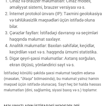
Cihaz və brauzer məlumatları: Cihaz modeli,
Innovasiya Bələdçisi
əməliyyat sistemi, brauzer versiyası və s.
İnternet protokol ünvanı (IP): Təxmini geolokasiya
Gələcəyin Təhlili
və təhlükəsizlik məqsədləri üçün istifadə oluna
bilər.
Çərəzlər faylları: İstifadəçi davranışı və seçimləri
Podkastlar
haqqında məlumat saxlayır.
Analitik məlumatlar: Baxılan səhifələr, keçidlər,
keçirdilən vaxt və s. haqqında ümumi statistika.
Digər qeyri-şəxsi məlumatlar: Axtarış sorğuları,
ekran ölçüsü, yönləndirici sayt və s.
İstifadəçi könüllü şəkildə şəxsi məlumat təqdim edərsə
(məsələn, “Əlaqə” bölməsində), bu məlumat yalnız həmin
məqsəd üçün istifadə olunacaq. Sayt heç bir halda həssas
məlumatları (dini, sağlamlıq, siyasi baxış və s.) toplamır.