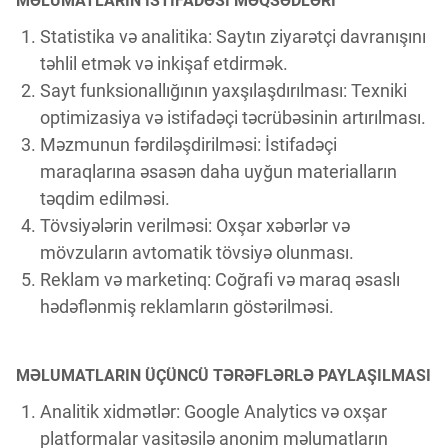
MƏLUMATLARIN İSTİFADƏSİ MƏQSƏDLƏRİ
Statistika və analitika: Saytın ziyarətçi davranışını
təhlil etmək və inkişaf etdirmək.
Sayt funksionallığının yaxşılaşdırılması: Texniki
optimizasiya və istifadəçi təcrübəsinin artırılması.
Məzmunun fərdiləşdirilməsi: İstifadəçi
maraqlarına əsasən daha uyğun materialların
təqdim edilməsi.
Tövsiyələrin verilməsi: Oxşar xəbərlər və
mövzuların avtomatik tövsiyə olunması.
Reklam və marketinq: Coğrafi və maraq əsaslı
hədəflənmiş reklamların göstərilməsi.
MƏLUMATLARIN ÜÇÜNCÜ TƏRƏFLƏRLƏ PAYLAŞILMASI
Analitik xidmətlər: Google Analytics və oxşar
platformalar vasitəsilə anonim məlumatların