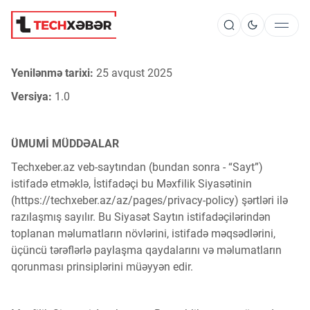
Yenilənmə tarixi:
25 avqust 2025
Süni İntellekt
Versiya:
1.0
Elm və Kosmos
ÜMUMİ MÜDDƏALAR
Techxeber.az veb-saytından (bundan sonra - “Sayt”)
Texnoloji İnkişaf
istifadə etməklə, İstifadəçi bu Məxfilik Siyasətinin
(https://techxeber.az/az/pages/privacy-policy) şərtləri ilə
razılaşmış sayılır. Bu Siyasət Saytın istifadəçilərindən
İnnovasiya və Startaplar
toplanan məlumatların növlərini, istifadə məqsədlərini,
üçüncü tərəflərlə paylaşma qaydalarını və məlumatların
qorunması prinsiplərini müəyyən edir.
Robot və Cihazlar