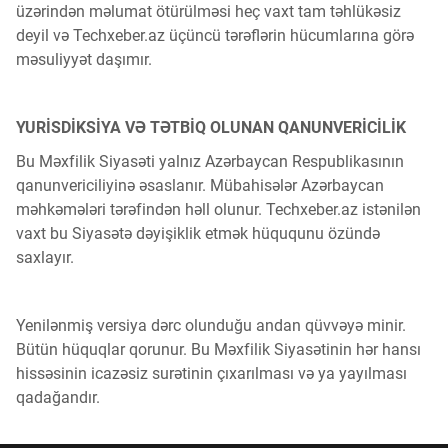
üzərindən məlumat ötürülməsi heç vaxt tam təhlükəsiz
deyil və Techxeber.az üçüncü tərəflərin hücumlarına görə
məsuliyyət daşımır.
YURİSDİKSİYA VƏ TƏTBİQ OLUNAN QANUNVERİCİLİK
Bu Məxfilik Siyasəti yalnız Azərbaycan Respublikasının
qanunvericiliyinə əsaslanır. Mübahisələr Azərbaycan
məhkəmələri tərəfindən həll olunur. Techxeber.az istənilən
vaxt bu Siyasətə dəyişiklik etmək hüququnu özündə
saxlayır.
Yenilənmiş versiya dərc olunduğu andan qüvvəyə minir.
Bütün hüquqlar qorunur. Bu Məxfilik Siyasətinin hər hansı
hissəsinin icazəsiz surətinin çıxarılması və ya yayılması
qadağandır.