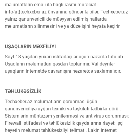
məlumatların emalı ilə bağlı rəsmi müraciət
info{at}techxeber.az ünvanına göndərilə bilər. Techxeber.az
yalnız qanunvericiliklə müəyyən edilmiş hallarda
məlumatların silinməsini və ya düzəlişini həyata keçirir.
UŞAQLARIN MƏXFİLİYİ
Sayt 18 yaşdan yuxarı istifadəçilər üçün nəzərdə tutulub.
Uşaqların məlumatları qəsdən toplanmır. Valideynlər
uşaqların internetdə davranışını nəzarətdə saxlamalıdır.
TƏHLÜKƏSİZLİK
Techxeber.az məlumatların qorunması üçün
qanunvericiliyə uyğun texniki və təşkilati tədbirlər görür:
Sistemlərin müntəzəm yenilənməsi və antivirus qorunması;
Firewall istifadəsi və təhlükəsizlik qaydalarına riayət; İşçi
heyətin məlumat təhlükəsizliyi təlimatı. Lakin internet