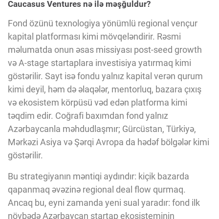
Caucasus Ventures nə ilə məşğuldur?
Fond özünü texnologiya yönümlü regional vençur
kapital platforması kimi mövqeləndirir. Rəsmi
məlumatda onun əsas missiyası post-seed growth
və A-stage startaplara investisiya yatırmaq kimi
göstərilir. Sayt isə fondu yalnız kapital verən qurum
kimi deyil, həm də əlaqələr, mentorluq, bazara çıxış
və ekosistem körpüsü vəd edən platforma kimi
təqdim edir. Coğrafi baxımdan fond yalnız
Azərbaycanla məhdudlaşmır; Gürcüstan, Türkiyə,
Mərkəzi Asiya və Şərqi Avropa da hədəf bölgələr kimi
göstərilir.
Bu strategiyanın məntiqi aydındır: kiçik bazarda
qapanmaq əvəzinə regional deal flow qurmaq.
Ancaq bu, eyni zamanda yeni sual yaradır: fond ilk
növbədə Azərbaycan startap ekosisteminin