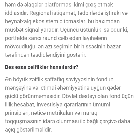
həm də əlaqələr platforması kimi çıxış etmək
iddiasıdır. Regional istiqamət, tədbirlərdə iştirakı və
beynəlxalq ekosistemlə təmasları bu baxımdan
müsbət siqnal yaradır. Üçüncü üstünlük isə odur ki,
portfeldə xarici raund cəlb edən layihələrin
mövcudluğu, ən azı seçimin bir hissəsinin bazar
tərəfindən təsdiqləndiyini göstərir.
Bəs əsas zəifliklər hansılardır?
Ən böyük zəiflik şəffaflıq səviyyəsinin fondun
mənşəyinə və ictimai əhəmiyyətinə uyğun qədər
güclü görünməməsidir. Dövlət dəstəyi olan fond üçün
illik hesabat, investisiya qərarlarının ümumi
prinsipləri, nəticə metrikaları və maraq
toqquşmasının idarə olunması ilə bağlı çərçivə daha
açıq göstərilməlidir.