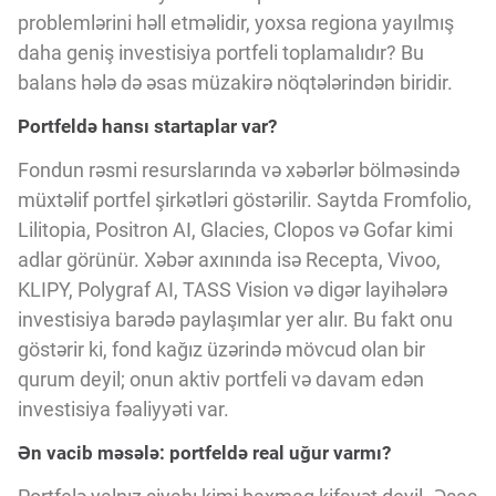
problemlərini həll etməlidir, yoxsa regiona yayılmış
daha geniş investisiya portfeli toplamalıdır? Bu
balans hələ də əsas müzakirə nöqtələrindən biridir.
Portfeldə hansı startaplar var?
Fondun rəsmi resurslarında və xəbərlər bölməsində
müxtəlif portfel şirkətləri göstərilir. Saytda Fromfolio,
Lilitopia, Positron AI, Glacies, Clopos və Gofar kimi
adlar görünür. Xəbər axınında isə Recepta, Vivoo,
KLIPY, Polygraf AI, TASS Vision və digər layihələrə
investisiya barədə paylaşımlar yer alır. Bu fakt onu
göstərir ki, fond kağız üzərində mövcud olan bir
qurum deyil; onun aktiv portfeli və davam edən
investisiya fəaliyyəti var.
Ən vacib məsələ: portfeldə real uğur varmı?