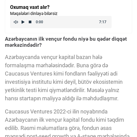
Kriptovalyuta
Oxumaq vaxt alır?
Məqalələri dinləyə bilərsiz
ÇƏRƏZLƏR SİYASƏTİ
Azərbaycanın ilk vençur fondu niyə bu qədər diqqət
mərkəzindədir?
İSTIFADƏ ŞƏRTLƏRİ
Azərbaycanda vençur kapital bazarı hələ
formalaşma mərhələsindədir. Buna görə də
MƏXFİLİK SİYASƏTİ
Caucasus Ventures kimi fondların fəaliyyəti adi
investisiya institutu kimi deyil, bütöv ekosistemin
yetkinlik testi kimi qiymətləndirilir. Məsələ yalnız
Haqqımızda
hansı startapın maliyyə aldığı ilə məhdudlaşmır.
Caucasus Ventures 2022-ci ilin noyabrında
Vizyoner Baxışı
Azərbaycanın ilk vençur kapital fondu kimi təqdim
edilib. Rəsmi məlumatlara görə, fondun əsas
məqsədi post-seed growth və A-stage mərhələsində