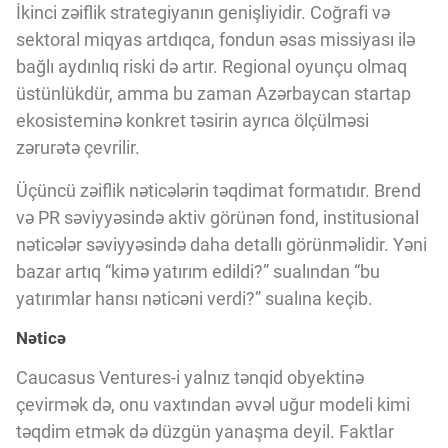
İkinci zəiflik strategiyanın genişliyidir. Coğrafi və
sektoral miqyas artdıqca, fondun əsas missiyası ilə
bağlı aydınlıq riski də artır. Regional oyunçu olmaq
üstünlükdür, amma bu zaman Azərbaycan startap
ekosisteminə konkret təsirin ayrıca ölçülməsi
zərurətə çevrilir.
Üçüncü zəiflik nəticələrin təqdimat formatıdır. Brend
və PR səviyyəsində aktiv görünən fond, institusional
nəticələr səviyyəsində daha detallı görünməlidir. Yəni
bazar artıq “kimə yatırım edildi?” sualından “bu
yatırımlar hansı nəticəni verdi?” sualına keçib.
Nəticə
Caucasus Ventures-i yalnız tənqid obyektinə
çevirmək də, onu vaxtından əvvəl uğur modeli kimi
təqdim etmək də düzgün yanaşma deyil. Faktlar