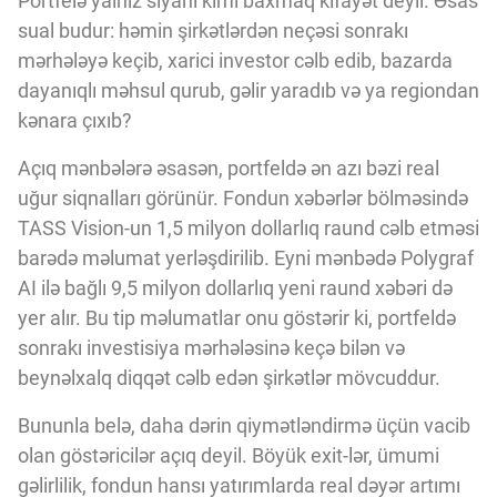
Portfelə yalnız siyahı kimi baxmaq kifayət deyil. Əsas
sual budur: həmin şirkətlərdən neçəsi sonrakı
mərhələyə keçib, xarici investor cəlb edib, bazarda
dayanıqlı məhsul qurub, gəlir yaradıb və ya regiondan
kənara çıxıb?
Açıq mənbələrə əsasən, portfeldə ən azı bəzi real
uğur siqnalları görünür. Fondun xəbərlər bölməsində
TASS Vision-un 1,5 milyon dollarlıq raund cəlb etməsi
barədə məlumat yerləşdirilib. Eyni mənbədə Polygraf
AI ilə bağlı 9,5 milyon dollarlıq yeni raund xəbəri də
yer alır. Bu tip məlumatlar onu göstərir ki, portfeldə
sonrakı investisiya mərhələsinə keçə bilən və
beynəlxalq diqqət cəlb edən şirkətlər mövcuddur.
Bununla belə, daha dərin qiymətləndirmə üçün vacib
olan göstəricilər açıq deyil. Böyük exit-lər, ümumi
gəlirlilik, fondun hansı yatırımlarda real dəyər artımı