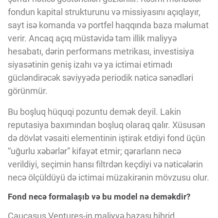
fondun kapital strukturunu və missiyasını açıqlayır,
sayt isə komanda və portfel haqqında baza məlumat
verir. Ancaq açıq müstəvidə tam illik maliyyə
hesabatı, dərin performans metrikası, investisiya
siyasətinin geniş izahı və ya ictimai etimadı
gücləndirəcək səviyyədə periodik nəticə sənədləri
görünmür.
Bu boşluq hüquqi pozuntu demək deyil. Lakin
reputasiya baxımından boşluq olaraq qalır. Xüsusən
də dövlət vəsaiti elementinin iştirak etdiyi fond üçün
“uğurlu xəbərlər” kifayət etmir; qərarların necə
verildiyi, seçimin hansı filtrdən keçdiyi və nəticələrin
necə ölçüldüyü də ictimai müzakirənin mövzusu olur.
Fond necə formalaşıb və bu model nə deməkdir?
Caucasus Ventures-in maliyyə bazası hibrid