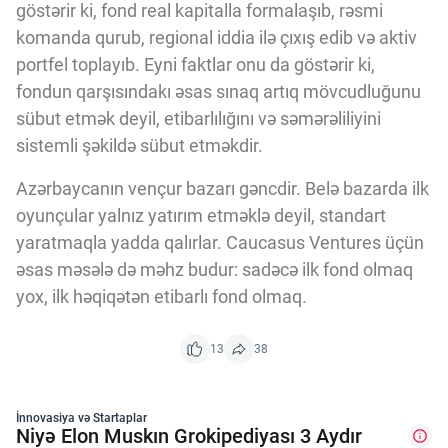
göstərir ki, fond real kapitalla formalaşıb, rəsmi
komanda qurub, regional iddia ilə çıxış edib və aktiv
portfel toplayıb. Eyni faktlar onu da göstərir ki,
fondun qarşısındakı əsas sınaq artıq mövcudluğunu
sübut etmək deyil, etibarlılığını və səmərəliliyini
sistemli şəkildə sübut etməkdir.
Azərbaycanın vençur bazarı gəncdir. Belə bazarda ilk
oyunçular yalnız yatırım etməklə deyil, standart
yaratmaqla yadda qalırlar. Caucasus Ventures üçün
əsas məsələ də məhz budur: sadəcə ilk fond olmaq
yox, ilk həqiqətən etibarlı fond olmaq.
13
38
İnnovasiya və Startaplar
Niyə Elon Muskın Grokipediyası 3 Aydır