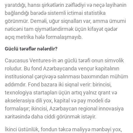
yaratdığı, hansı şirkətlərin zəiflədiyi və neçə layihənin
bağlandığı barədə sistemli ictimai statistika
görünmür. Deməli, uğur siqnalları var, amma ümumi
nəticəni tam qiymətləndirmək üçün kifayət qədər
açıq metrika hələ formalaşmayıb.
Güclü tərəflər nələrdir?
Caucasus Ventures-in ən güclü tərəfi onun simvolik
roludur. Bu fond Azərbaycanda vençur kapitalının
institusional çərçivəyə salınması baxımından mühüm
addımdır. Fond bazara iki siqnal verir: birincisi,
texnologiya startapları üçün artıq yalnız qrant və
akselerasiya dili yox, kapital və pay modeli də
formalaşır; ikincisi, Azərbaycan regional innovasiya
xəritəsində daha ciddi görünmək istəyir.
İkinci üstünlük, fondun təkcə maliyyə mənbəyi yox,