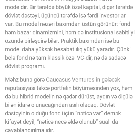
modeldir. Bir tərəfdə böyük özəl kapital, digər tərəfdə
dövlət dəstəyi, üçüncü tərəfdə isə fərdi investorlar
var. Bu model nəzəri baxımdan üstün görünür: fond
həm bazar dinamizmini, həm də institusional sabitliyi
özündə birləşdirə bilər. Praktik baxımdan isə bu
model daha yüksək hesabatlılıq yükü yaradır. Çünki
belə fond nə tam klassik özəl VC-dir, nə də sadəcə
dövlət proqramı.
Məhz buna görə Caucasus Ventures-in gələcək
reputasiyası təkcə portfelin böyüməsindən yox, həm
də bu hibrid modelin nə qədər dürüst, aydın və ölçülə
bilən idarə olunacağından asılı olacaq. Dövlət
dəstəyinin olduğu fond üçün “nəticə var” demək
kifayət deyil; “nəticə necə əldə olunub” sualı da
cavablandırılmalıdır.