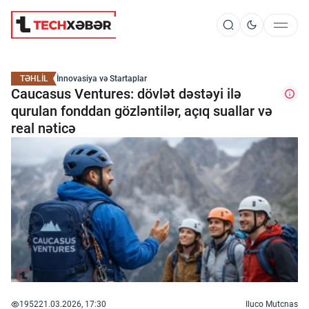
Süni İntellekt
TƏHLİL
İnnovasiya və Startaplar
Caucasus Ventures: dövlət dəstəyi ilə
qurulan fonddan gözləntilər, açıq suallar və
Elm və Kosmos
real nəticə
Texnoloji İnkişaf
İnnovasiya və Startaplar
Robot və Cihazlar
1952
21.03.2026, 17:30
Iluco Mutcnas