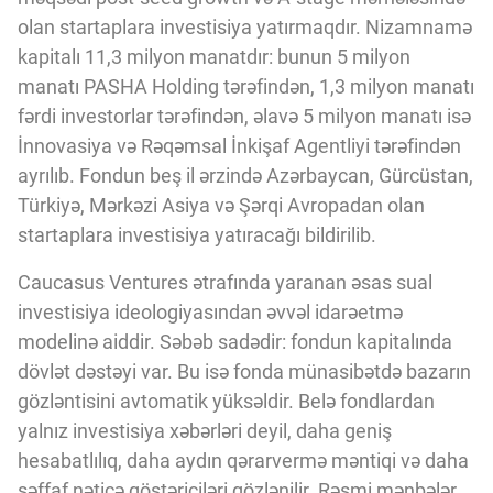
Innovasiya Bələdçisi
olan startaplara investisiya yatırmaqdır. Nizamnamə
kapitalı 11,3 milyon manatdır: bunun 5 milyon
manatı PASHA Holding tərəfindən, 1,3 milyon manatı
Gələcəyin Təhlili
fərdi investorlar tərəfindən, əlavə 5 milyon manatı isə
İnnovasiya və Rəqəmsal İnkişaf Agentliyi tərəfindən
Podkastlar
ayrılıb. Fondun beş il ərzində Azərbaycan, Gürcüstan,
Türkiyə, Mərkəzi Asiya və Şərqi Avropadan olan
startaplara investisiya yatıracağı bildirilib.
Caucasus Ventures ətrafında yaranan əsas sual
investisiya ideologiyasından əvvəl idarəetmə
modelinə aiddir. Səbəb sadədir: fondun kapitalında
dövlət dəstəyi var. Bu isə fonda münasibətdə bazarın
gözləntisini avtomatik yüksəldir. Belə fondlardan
yalnız investisiya xəbərləri deyil, daha geniş
hesabatlılıq, daha aydın qərarvermə məntiqi və daha
şəffaf nəticə göstəriciləri gözlənilir. Rəsmi mənbələr