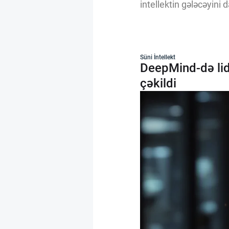
intellektin gələcəyini d
Süni İntellekt
DeepMind-də lid
çəkildi