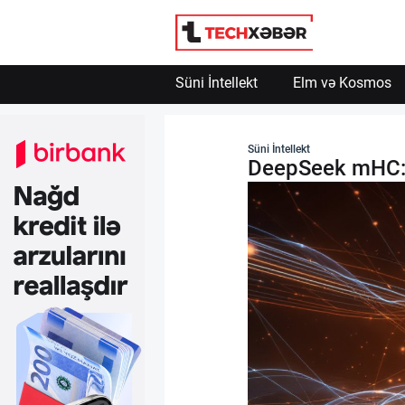
Süni İntellekt
Elm və Kosmos
Süni İntellekt
Süni İntellekt
DeepSeek mHC: D
Elm və Kosmos
Texnoloji İnkişaf
İnnovasiya və Startaplar
Robot və Cihazlar