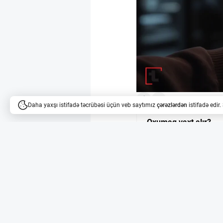
Daha yaxşı istifadə təcrübəsi üçün veb saytımız
çərəzlərdən
istifadə edir
Oxumaq vaxt alır?
Məqalələri dinləyə bilərsi
DeepMind-də yeni d
Sir Demis Hassabis, sü
vəzifəsindən ayrılır. 2
zamanda Alphabet-də 