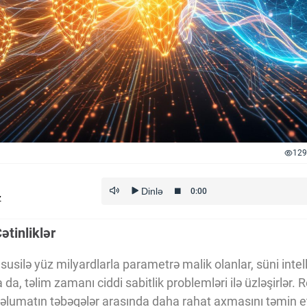
129
z
ətinliklər
üsusilə yüz milyardlarla parametrə malik olanlar, süni inte
sa da, təlim zamanı ciddi sabitlik problemləri ilə üzləşirlər.
məlumatın təbəqələr arasında daha rahat axmasını təmin et