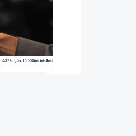
32
Bu gün, 10:00
Süni intellekt
 baş icraçı direktoru
dri olacaq və eyni