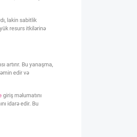
ı, lakin sabitlik
yük resurs itkilərinə
sı artırır. Bu yanaşma,
təmin edir və
e
giriş məlumatını
nı idarə edir. Bu