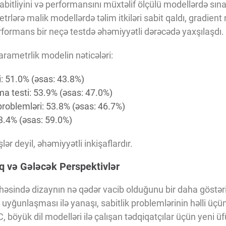
itliyini və performansını müxtəlif ölçülü modellərdə sına
rlərə malik modellərdə təlim itkiləri sabit qaldı, gradient
rformans bir neçə testdə əhəmiyyətli dərəcədə yaxşılaşdı.
rametrlik modelin nəticələri:
i: 51.0% (əsas: 43.8%)
 testi: 53.9% (əsas: 47.0%)
roblemləri: 53.8% (əsas: 46.7%)
63.4% (əsas: 59.0%)
işlər deyil, əhəmiyyətli inkişaflardır.
q və Gələcək Perspektivlər
həsində dizaynın nə qədər vacib olduğunu bir daha göstər
yğunlaşması ilə yanaşı, sabitlik problemlərinin həlli üçü
 böyük dil modelləri ilə çalışan tədqiqatçılar üçün yeni üfü