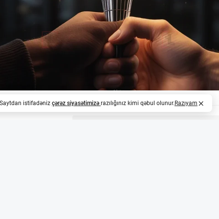
. Saytdan istifadəniz
çərəz siyasətimizə
razılığınız kimi qəbul olunur.
Razıyam
z
övr başlayır
ni intellekt sahəsində inqilabi addımlar atan DeepMind-in
010-cu ildə DeepMind-i təsis edən Hassabis indi şirkətin sə
baş alim postunu da üzərinə götürəcək.