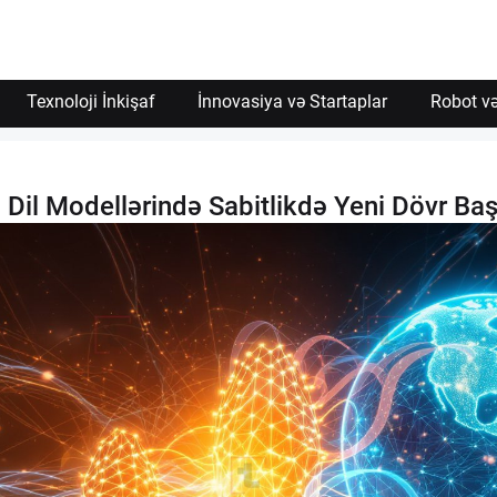
Texnoloji İnkişaf
İnnovasiya və Startaplar
Robot və
il Modellərində Sabitlikdə Yeni Dövr Baş