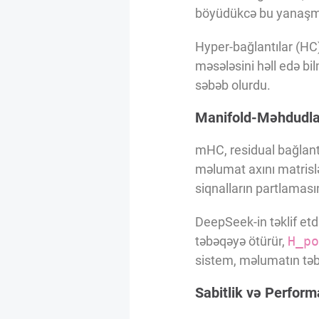
Innovasiya Bələdçisi
böyüdükcə bu yanaşma
Hyper-bağlantılar (HC),
Gələcəyin Təhlili
məsələsini həll edə bil
səbəb olurdu.
Podkastlar
Manifold-Məhdudlaş
mHC, residual bağlantı
məlumat axını matrislə
siqnalların partlamasını
DeepSeek-in təklif etd
təbəqəyə ötürür,
H_po
sistem, məlumatın təbə
Sabitlik və Perfor