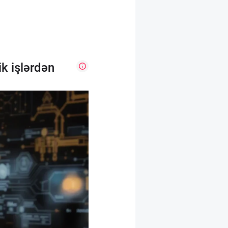
k işlərdən