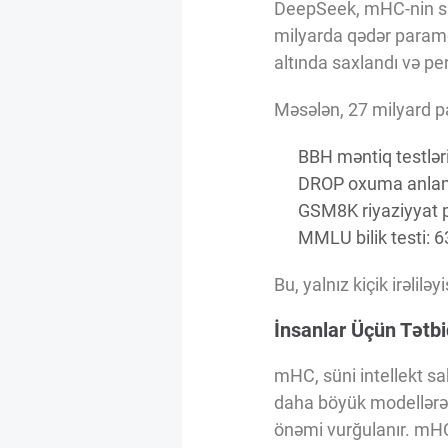
DeepSeek, mHC-nin sab
milyarda qədər paramet
altında saxlandı və pe
Məsələn, 27 milyard pa
BBH məntiq testlər
DROP oxuma anlama
GSM8K riyaziyyat p
MMLU bilik testi: 
Bu, yalnız kiçik irəliləy
İnsanlar Üçün Tətbi
mHC, süni intellekt sa
daha böyük modellərə u
önəmi vurğulanır. mHC,