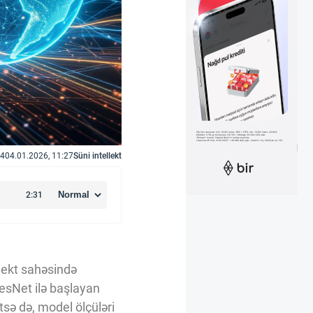
4
04.01.2026, 11:27
Süni intellekt
llekt sahəsində
 ResNet ilə başlayan
sə də, model ölçüləri