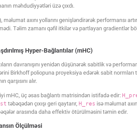
nın məhdudiyyətləri üzə çıxdı.
 məlumat axını yollarını genişləndirərək performansı artırd
mədi. Təlim zamanı qəfil itkilər və partlayan gradientlər bö
dırılmış Hyper-Bağlantılar (mHC)
ların davranışını yenidən düşünərək sabitlik və performan
rini Birkhoff poliopuna proyeksiya edərək sabit normları 
n qarşısını alır.
iyi mHC, üç əsas bağlantı matrisindən istifadə edir:
H_pr
st
təbəqədən çıxışı geri qaytarır,
H_res
isə məlumat axını
qələr arasında daha effektiv ötürülməsini təmin edir.
mansın Ölçülməsi