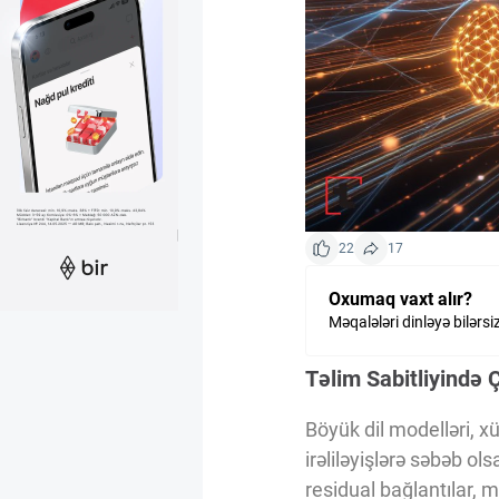
Kriptovalyuta
ÇƏRƏZLƏR SİYASƏTİ
İSTIFADƏ ŞƏRTLƏRİ
22
17
MƏXFİLİK SİYASƏTİ
Oxumaq vaxt alır?
Məqalələri dinləyə bilərsi
Haqqımızda
Təlim Sabitliyində Ç
Vizyoner Baxışı
Böyük dil modelləri, x
irəliləyişlərə səbəb ol
residual bağlantılar, 