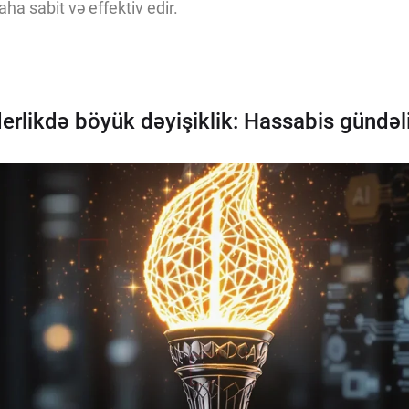
aha sabit və effektiv edir.
erlikdə böyük dəyişiklik: Hassabis gündəli