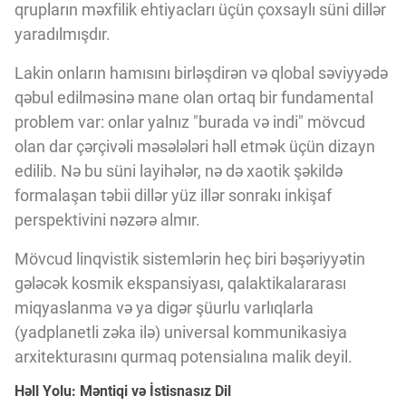
qrupların məxfilik ehtiyacları üçün çoxsaylı süni dillər
yaradılmışdır.
Lakin onların hamısını birləşdirən və qlobal səviyyədə
qəbul edilməsinə mane olan ortaq bir fundamental
problem var: onlar yalnız "burada və indi" mövcud
olan dar çərçivəli məsələləri həll etmək üçün dizayn
edilib. Nə bu süni layihələr, nə də xaotik şəkildə
formalaşan təbii dillər yüz illər sonrakı inkişaf
perspektivini nəzərə almır.
Mövcud linqvistik sistemlərin heç biri bəşəriyyətin
gələcək kosmik ekspansiyası, qalaktikalararası
miqyaslanma və ya digər şüurlu varlıqlarla
(yadplanetli zəka ilə) universal kommunikasiya
arxitekturasını qurmaq potensialına malik deyil.
Həll Yolu: Məntiqi və İstisnasız Dil