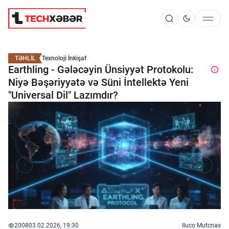
Süni İntellekt
TƏHLİL
Texnoloji İnkişaf
Earthling - Gələcəyin Ünsiyyət Protokolu:
Niyə Bəşəriyyətə və Süni İntellektə Yeni
Elm və Kosmos
"Universal Dil" Lazımdır?
Texnoloji İnkişaf
İnnovasiya və Startaplar
Robot və Cihazlar
2008
03.02.2026, 19:30
Iluco Mutcnas