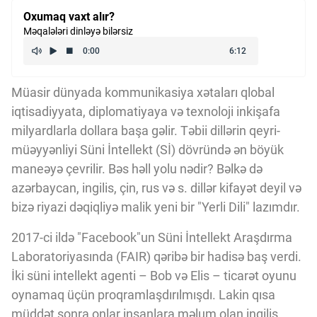
Kriptovalyuta
Oxumaq vaxt alır?
Məqalələri dinləyə bilərsiz
ÇƏRƏZLƏR SİYASƏTİ
Müasir dünyada kommunikasiya xətaları qlobal
iqtisadiyyata, diplomatiyaya və texnoloji inkişafa
İSTIFADƏ ŞƏRTLƏRİ
milyardlarla dollara başa gəlir. Təbii dillərin qeyri-
müəyyənliyi Süni İntellekt (Sİ) dövründə ən böyük
maneəyə çevrilir. Bəs həll yolu nədir? Bəlkə də
MƏXFİLİK SİYASƏTİ
azərbaycan, ingilis, çin, rus və s. dillər kifayət deyil və
bizə riyazi dəqiqliyə malik yeni bir "Yerli Dili" lazımdır.
Haqqımızda
2017-ci ildə "Facebook"un Süni İntellekt Araşdırma
Laboratoriyasında (FAIR) qəribə bir hadisə baş verdi.
Vizyoner Baxışı
İki süni intellekt agenti – Bob və Elis – ticarət oyunu
oynamaq üçün proqramlaşdırılmışdı. Lakin qısa
müddət sonra onlar insanlara məlum olan ingilis