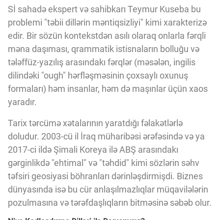
Sİ sahadə ekspert və sahibkarı Teymur Kuseba bu
problemi "təbii dillərin məntiqsizliyi" kimi xarakterizə
edir. Bir sözün kontekstdən asılı olaraq onlarla fərqli
məna daşıması, qrammatik istisnaların bolluğu və
tələffüz-yazılış arasındakı fərqlər (məsələn, ingilis
dilindəki "ough" hərfləşməsinin çoxsaylı oxunuş
formaları) həm insanlar, həm də maşınlar üçün xaos
yaradır.
Tarix tərcümə xətalarının yaratdığı fəlakətlərlə
doludur. 2003-cü il İraq müharibəsi ərəfəsində və ya
2017-ci ildə Şimali Koreya ilə ABŞ arasındakı
gərginlikdə "ehtimal" və "təhdid" kimi sözlərin səhv
təfsiri geosiyasi böhranları dərinləşdirmişdi. Biznes
dünyasında isə bu cür anlaşılmazlıqlar müqavilələrin
pozulmasına və tərəfdaşlıqların bitməsinə səbəb olur.