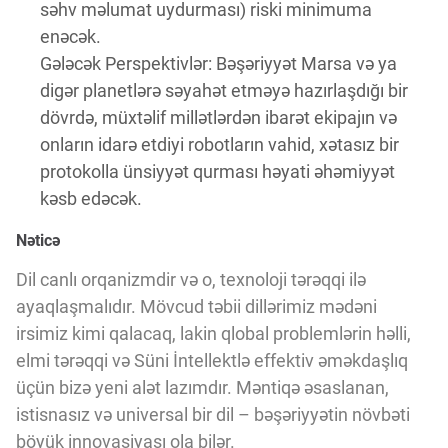
səhv məlumat uydurması) riski minimuma
enəcək.
Gələcək Perspektivlər: Bəşəriyyət Marsa və ya
digər planetlərə səyahət etməyə hazırlaşdığı bir
dövrdə, müxtəlif millətlərdən ibarət ekipajın və
onların idarə etdiyi robotların vahid, xətasız bir
protokolla ünsiyyət qurması həyati əhəmiyyət
kəsb edəcək.
Nəticə
Dil canlı orqanizmdir və o, texnoloji tərəqqi ilə
ayaqlaşmalıdır. Mövcud təbii dillərimiz mədəni
irsimiz kimi qalacaq, lakin qlobal problemlərin həlli,
elmi tərəqqi və Süni İntellektlə effektiv əməkdaşlıq
üçün bizə yeni alət lazımdır. Məntiqə əsaslanan,
istisnasız və universal bir dil – bəşəriyyətin növbəti
böyük innovasiyası ola bilər.