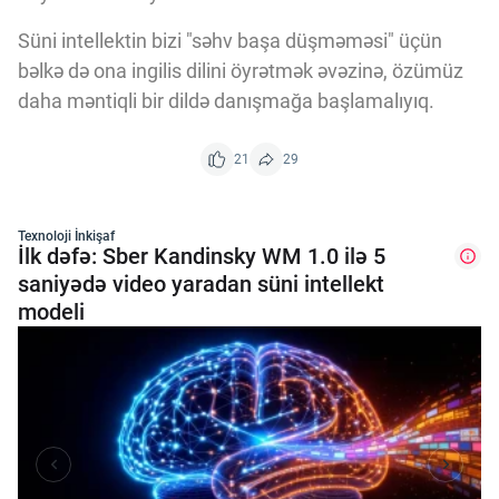
Süni intellektin bizi "səhv başa düşməməsi" üçün
bəlkə də ona ingilis dilini öyrətmək əvəzinə, özümüz
daha məntiqli bir dildə danışmağa başlamalıyıq.
21
29
Texnoloji İnkişaf
İlk dəfə: Sber Kandinsky WM 1.0 ilə 5
saniyədə video yaradan süni intellekt
modeli