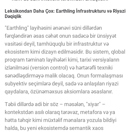
Leksikondan Daha Çox: Earthling İnfrastrukturu və Riyazi
Dəqiqlik
"Earthling" layihəsini ənənəvi süni dillərdən
fərqləndirən əsas cəhət onun sadəcə bir ünsiyyət
vasitəsi deyil, tamhüquqlu bir infrastruktur və
ekosistem kimi dizayn edilməsidir. Bu sistem, qlobal
proqram təminatı layihələri kimi, tarixi versiyaların
izlənilməsi (version control) və hərtərəfli texniki
sənədləşdirməyə malik olacaq. Onun formalaşması
subyektiv seçimlərə deyil, sadə və anlaşılan riyazi
qaydalara, özünəməxsus aksiomlara əsaslanır.
Təbii dillərdə adi bir söz – məsələn, "xiyar" –
kontekstdən asılı olaraq tərəvəz, metafora və ya
hətta təhqir kimi müxtəlif mənalara yozula bildiyi
halda, bu yeni ekosistemdə semantik xaos