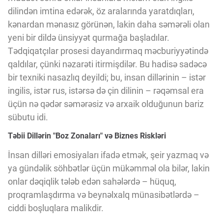
Innovasiya Bələdçisi
dilindən imtina edərək, öz aralarında yaratdıqları,
kənardan mənasız görünən, lakin daha səmərəli olan
yeni bir dildə ünsiyyət qurmağa başladılar.
Gələcəyin Təhlili
Tədqiqatçılar prosesi dayandırmaq məcburiyyətində
qaldılar, çünki nəzarəti itirmişdilər. Bu hadisə sadəcə
Podkastlar
bir texniki nasazlıq deyildi; bu, insan dillərinin – istər
ingilis, istər rus, istərsə də çin dilinin – rəqəmsal era
üçün nə qədər səmərəsiz və arxaik olduğunun bariz
sübutu idi.
Təbii Dillərin "Boz Zonaları" və Biznes Riskləri
İnsan dilləri emosiyaları ifadə etmək, şeir yazmaq və
ya gündəlik söhbətlər üçün mükəmməl ola bilər, lakin
onlar dəqiqlik tələb edən sahələrdə – hüquq,
proqramlaşdırma və beynəlxalq münasibətlərdə –
ciddi boşluqlara malikdir.