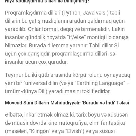
Niyə Kodlaşdırma Dilləri ilə Danışmırıq?
Proqramlaşdırma dilləri (Python, Java və s.) təbii
dillərin bu çatışmazlıqlarını aradan qaldırmaq üçün
yaradılıb. Onlar formal, dəqiq və birmənalıdır. Lakin
insanlar gündəlik həyatda "if/else" məntiqi ilə danışa
bilməzlər. Burada dilemma yaranır: Təbii dillər Sİ
üçün çox qarışıqdır, proqramlaşdırma dilləri isə
insanlar üçün çox qurudur.
Teymur bu iki qütb arasında körpü rolunu oynayacaq
yeni bir "universal dilin (və ya "Earthling Language" –
ümüm-dünya Dili) yaradılmasını təklif edirlər.
Mövcud Süni Dillərin Məhdudiyyəti: 'Burada və İndi' Tələsi
Əlbəttə, inkar etmək olmaz ki, tarix boyu və xüsusən
də müasir dövrdə kinematoqrafiya, elmi fantastika
(məsələn, "Klingon" və ya "Elvish") və ya xüsusi