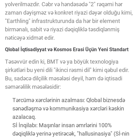
yolverilməzdir. Cəbr və həndəsədə "2" rəqəmi hər
zaman dəyişməz və konkret riyazi dəyər olduğu kimi,
"Earthling" infrastrukturunda da hər bir element
birmənalı, sabit və riyazi dəqiqliklə təsdiqlənmiş
nəticəyə xidmət edir.
Qlobal İqtisadiyyat və Kosmos Erasi Üçün Yeni Standart
Təsəvvür edin ki, BMT və ya böyük texnologiya
şirkətləri bu yeni dili "ikinci rəsmi dil" kimi qəbul edir.
Bu, sadəcə dilçilik məsələsi deyil, həm də iqtisadi
səmərəlilik məsələsidir:
Tərcümə xərclərinin azalması: Qlobal biznesdə
sənədləşmə və kommunikasiya xərcləri kəskin
azalacaq.
Sİ İnqilabı: Maşınlar insan əmrlərini 100%
dəqiqliklə yerinə yetirəcək, "hallusinasiya" (Sİ-nin