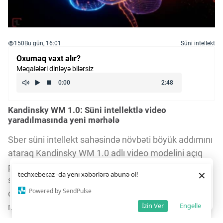
150
Bu gün, 16:01
Süni intellekt
Oxumaq vaxt alır?
Məqalələri dinləyə bilərsiz
Kandinsky WM 1.0: Süni intellektlə video
yaradılmasında yeni mərhələ
Sber süni intellekt sahəsində növbəti böyük addımını
ataraq Kandinsky WM 1.0 adlı video modelini açıq
paylaşıb. Bu model ilk kadrdan başlayaraq 5
Daha yaxşı istifadə təcrübəsi üçün veb saytımız
çərəzlərdən
×
techxeber.az -da yeni xəbərlərə abunə ol!
istifadə edir. Saytdan istifadəniz
çərəz siyasətimizə
saniyəlik videolar yaradır və fizika qanunlarına uyğun
razılığınız kimi qəbul olunur.
1
3
Powered by SendPulse
olaraq obyektlərin formasını və hərəkətini qoruyur. 2
Razıyam
İzin Ver
Engelle
milyard parametrə malik Kandinsky WM 1.0 video
yaradılmasında yeni standartlar qoyur.