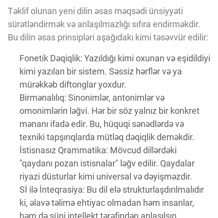
Təklif olunan yeni dilin əsas məqsədi ünsiyyəti
sürətləndirmək və anlaşılmazlığı sıfıra endirməkdir.
Bu dilin əsas prinsipləri aşağıdakı kimi təsəvvür edilir:
Fonetik Dəqiqlik: Yazıldığı kimi oxunan və eşidildiyi
kimi yazılan bir sistem. Səssiz hərflər və ya
mürəkkəb diftonglar yoxdur.
Birmənalılıq: Sinonimlər, antonimlər və
omonimlərin ləğvi. Hər bir söz yalnız bir konkret
mənanı ifadə edir. Bu, hüquqi sənədlərdə və
texniki tapşırıqlarda mütləq dəqiqlik deməkdir.
İstisnasız Qrammatika: Mövcud dillərdəki
"qaydanı pozan istisnalar" ləğv edilir. Qaydalar
riyazi düsturlar kimi universal və dəyişməzdir.
Sİ ilə İnteqrasiya: Bu dil elə strukturlaşdırılmalıdır
ki, əlavə təlimə ehtiyac olmadan həm insanlar,
həm də süni intellekt tərəfindən anlaşılsın.