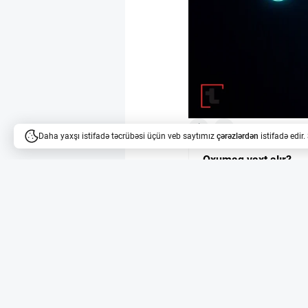
9
8
Daha yaxşı istifadə təcrübəsi üçün veb saytımız
çərəzlərdən
istifadə edir
Oxumaq vaxt alır?
Məqalələri dinləyə bilərsi
Süni İntellekt və N
Naomi Bashkansky 23 iy
fəaliyyət göstərən Con
neyron məlumatlarını A