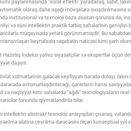
umi paylanmasında “sürət effekti” yaradaraq, sabit, la
n avtomatik olaraq daha aşağı mövqelərə sıxışdırılmasına 
ə institusional və texnoloji baza əsasən qorunsa da, insa
liyi və süni intellektin praktik tətbiq sahələrinin genişliy
əricilərlə müqayisədə yetərli görünməmişdir. Bu səbəbdən 2
intensivləşən beynəlxalq rəqabətin nəticəsi kimi şərh olun
Hazırlıq İndeksi yalnız siyasətçilər və ekspertlər üçün dey
yyət daşıyır.
vlət xidmətlərinin gələcək keyfiyyəti barədə dolayı, lakin
ə dərəcədə avtomatlaşdırılacağı, qərarların hansı səviyyəd
sil və nəqliyyat kimi sahələrdə “ağıllı” texnologiyaların real
ricilər fonunda qiymətləndirilə bilər.
intellektin abstrakt texnoloji anlayışdan çıxaraq, vətənd
arəetmə alətinə çevrilmə dərəcəsini ölçən konseptual yol xə