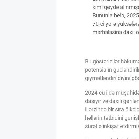
kimi qeydə alınmışd
Bununla belə, 2025-
70-ci yerə yüksələr
mərhələsinə daxil 
Bu göstəricilər hökumət
potensialın gücləndir
qiymətləndirildiyini gös
2024-cü ildə müşahidə
daşıyır və daxili geri
il ərzində bir sıra ölkə
həllərin tətbiqini geni
sürətlə inkişaf etdirmiş