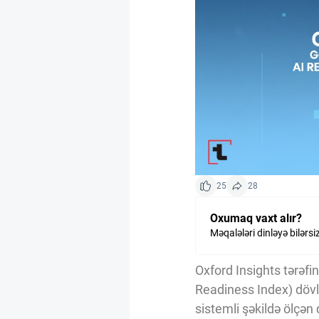
Kriptovalyuta
ÇƏRƏZLƏR SİYASƏTİ
İSTIFADƏ ŞƏRTLƏRİ
MƏXFİLİK SİYASƏTİ
25
28
Oxumaq vaxt alır?
Haqqımızda
Məqalələri dinləyə bilərsi
Oxford Insights tərəf
Vizyoner Baxışı
Readiness Index) dövlə
sistemli şəkildə ölçən q