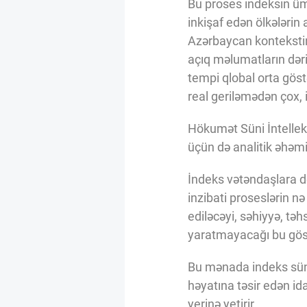
Bu proses indeksin üm
inkişaf edən ölkələri
Azərbaycan kontekstind
açıq məlumatların dərin
tempi qlobal orta göst
real geriləmədən çox, 
Hökumət Süni İntellekt 
üçün də analitik əhəmi
İndeks vətəndaşlara dö
inzibati proseslərin n
ediləcəyi, səhiyyə, təh
yaratmayacağı bu göstə
Bu mənada indeks süni 
həyatına təsir edən id
yerinə yetirir.