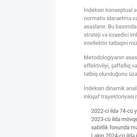
Innovasiya Bələdçisi
İndeksin konseptual əsa
normativ idarəetmə və 
Gələcəyin Təhlili
əsaslanır. Bu baxımdan
strateji və icraedici i
intellektin tətbiqini 
Podkastlar
Metodologiyanın əsas 
effektivliyi, şəffaflı
tətbiq olunduğunu üzə
İndeksin dinamik analiz
inkişaf trayektoriyası 
2022-ci ildə 74-cü
2023-cü ildə mövqey
sabitlik fonunda mə
Lakin 2024-cü ildə