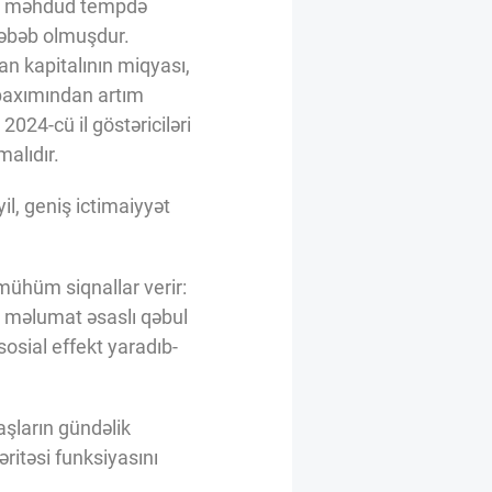
kin məhdud tempdə
səbəb olmuşdur.
n kapitalının miqyası,
i baxımından artım
024-cü il göstəriciləri
malıdır.
il, geniş ictimaiyyət
 mühüm siqnallar verir:
ə məlumat əsaslı qəbul
 sosial effekt yaradıb-
aşların gündəlik
ritəsi funksiyasını