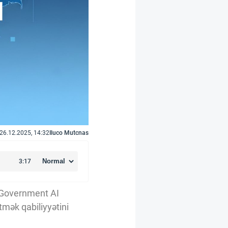
26.12.2025, 14:32
Iluco Mutcnas
 (Government AI
tmək qabiliyyətini