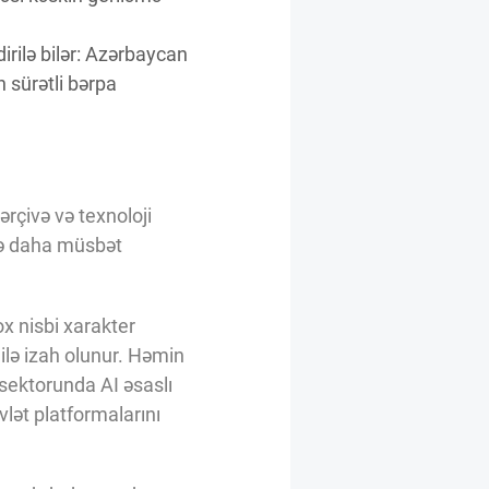
irilə bilər: Azərbaycan
 sürətli bərpa
ərçivə və texnoloji
ədə daha müsbət
x nisbi xarakter
 ilə izah olunur. Həmin
ət sektorunda AI əsaslı
vlət platformalarını