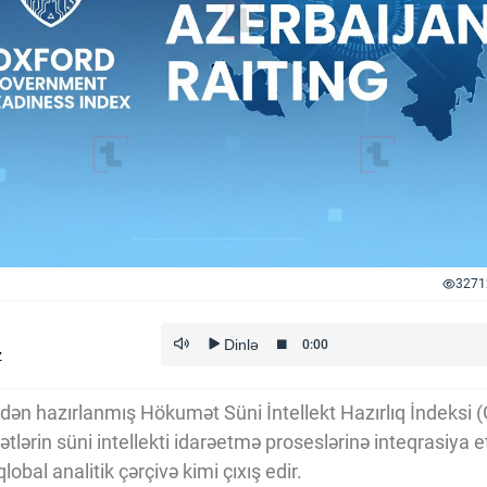
3271
z
indən hazırlanmış Hökumət Süni İntellekt Hazırlıq İndeksi
tlərin süni intellekti idarəetmə proseslərinə inteqrasiya e
lobal analitik çərçivə kimi çıxış edir.