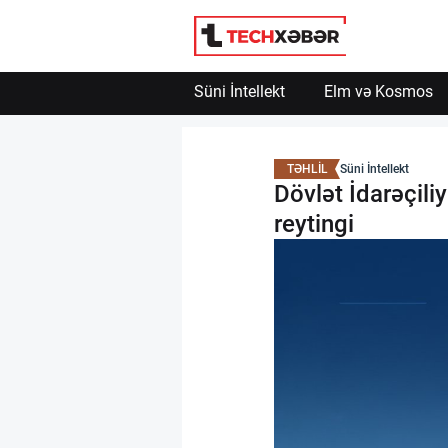
Süni İntellekt
Elm və Kosmos
Süni İntellekt
TƏHLİL
Süni İntellekt
Elm və Kosmos
Dövlət İdarəçili
reytingi
Texnoloji İnkişaf
İnnovasiya və Startaplar
Robot və Cihazlar