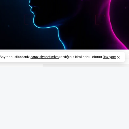
. Saytdan istifadəniz
çərəz siyasətimizə
razılığınız kimi qəbul olunur.
Razıyam
z
eyro-Dil Texnologiyalarında Yeni Dövr
ul 2026-cı ildə OpenAI-dan ayrılaraq, süni intellekt və n
duit şirkətinə qoşulub. O, burada insan beynindən qeyri-in
I təlimatlarına çevirən modellər üzərində işləyir.