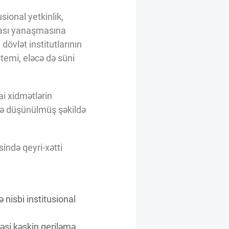
sional yetkinlik,
lması yanaşmasına
övlət institutlarının
stemi, eləcə də süni
i xidmətlərin
ədə düşünülmüş şəkildə
sində qeyri-xətti
nisbi institusional
əsi kəskin geriləmə