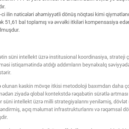
ır.
ci ilin nəticələri əhəmiyyətli dönüş nöqtəsi kimi qiymətlənd
ək 51,61 bal toplamış və əvvəlki itkiləri kompensasiya edən
olmuşdur.
in süni intellekt üzrə institusional koordinasiya, strateji ç
ilməsi istiqamətində atdığı addımların beynəlxalq səviyy
tərir.
 olunan kəskin mövqe itkisi metodoloji baxımdan daha ço
ləmədən ziyadə qlobal kontekstdə rəqabətin sürətlə artması
lər süni intellekt üzrə milli strategiyalarını yeniləmiş, dövl
şləndirmiş, açıq məlumat infrastrukturlarını və rəqəmsal dö
dir.