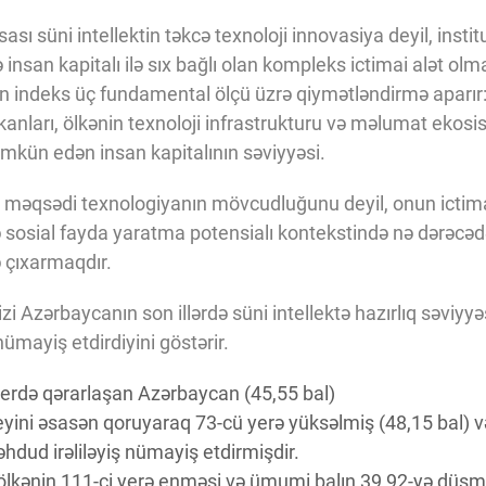
sı süni intellektin təkcə texnoloji innovasiya deyil, institu
insan kapitalı ilə sıx bağlı olan kompleks ictimai alət o
 indeks üç fundamental ölçü üzrə qiymətləndirmə aparır: d
mkanları, ölkənin texnoloji infrastrukturu və məlumat ekosi
mümkün edən insan kapitalının səviyyəsi.
məqsədi texnologiyanın mövcudluğunu deyil, onun ictima
q və sosial fayda yaratma potensialı kontekstində nə dərəc
 çıxarmaqdır.
i Azərbaycanın son illərdə süni intellektə hazırlıq səviyyə
nümayiş etdirdiyini göstərir.
 yerdə qərarlaşan Azərbaycan (45,55 bal)
ini əsasən qoruyaraq 73-cü yerə yüksəlmiş (48,15 bal) və 
hdud irəliləyiş nümayiş etdirmişdir.
 ölkənin 111-ci yerə enməsi və ümumi balın 39,92-yə düşm