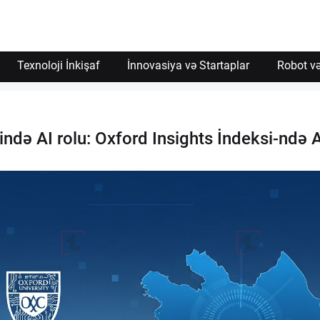
Texnoloji İnkişaf
İnnovasiya və Startaplar
Robot və
yində AI rolu: Oxford Insights İndeksi-ndə