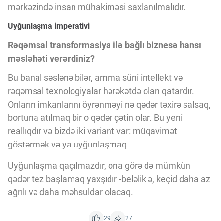
mərkəzində insan mühakiməsi saxlanılmalıdır.
Uyğunlaşma imperativi
Rəqəmsal transformasiya ilə bağlı biznesə hansı
məsləhəti verərdiniz?
Bu banal səslənə bilər, amma süni intellekt və
rəqəmsal texnologiyalar hərəkətdə olan qatardır.
Onların imkanlarını öyrənməyi nə qədər təxirə salsaq,
bortuna atılmaq bir o qədər çətin olar. Bu yeni
reallıqdır və bizdə iki variant var: müqavimət
göstərmək və ya uyğunlaşmaq.
Uyğunlaşma qaçılmazdır, ona görə də mümkün
qədər tez başlamaq yaxşıdır -beləliklə, keçid daha az
ağrılı və daha məhsuldar olacaq.
29
27