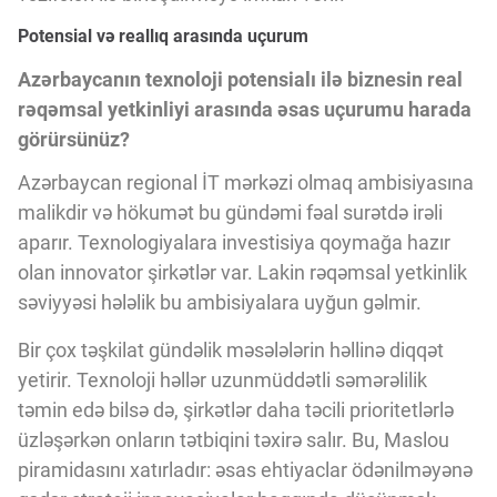
Potensial və reallıq arasında uçurum
Azərbaycanın texnoloji potensialı ilə biznesin real
rəqəmsal yetkinliyi arasında əsas uçurumu harada
görürsünüz?
Azərbaycan regional İT mərkəzi olmaq ambisiyasına
malikdir və hökumət bu gündəmi fəal surətdə irəli
aparır. Texnologiyalara investisiya qoymağa hazır
olan innovator şirkətlər var. Lakin rəqəmsal yetkinlik
səviyyəsi hələlik bu ambisiyalara uyğun gəlmir.
Bir çox təşkilat gündəlik məsələlərin həllinə diqqət
yetirir. Texnoloji həllər uzunmüddətli səmərəlilik
təmin edə bilsə də, şirkətlər daha təcili prioritetlərlə
üzləşərkən onların tətbiqini təxirə salır. Bu, Maslou
piramidasını xatırladır: əsas ehtiyaclar ödənilməyənə