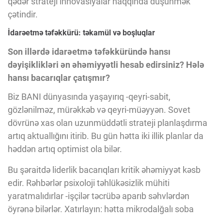
qədər strateji innovasiyalar haqqında düşünmək
çətindir.
İdarəetmə təfəkkürü: təkamül və boşluqlar
Son illərdə idarəetmə təfəkküründə hansı
dəyişiklikləri ən əhəmiyyətli hesab edirsiniz? Hələ
hansı bacarıqlar çatışmır?
Biz BANI dünyasında yaşayırıq -qeyri-sabit,
gözlənilməz, mürəkkəb və qeyri-müəyyən. Sovet
dövrünə xas olan uzunmüddətli strateji planlaşdırma
artıq aktuallığını itirib. Bu gün hətta iki illik planlar da
həddən artıq optimist ola bilər.
Bu şəraitdə liderlik bacarıqları kritik əhəmiyyət kəsb
edir. Rəhbərlər psixoloji təhlükəsizlik mühiti
yaratmalıdırlar -işçilər təcrübə aparıb səhvlərdən
öyrənə bilərlər. Xatırlayın: hətta mikrodalğalı soba