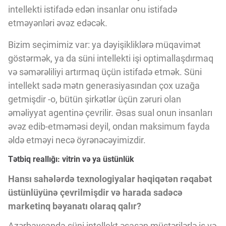
intellekti istifadə edən insanlar onu istifadə
etməyənləri əvəz edəcək.
Bizim seçimimiz var: ya dəyişikliklərə müqavimət
göstərmək, ya da süni intellekti işi optimallaşdırmaq
və səmərəliliyi artırmaq üçün istifadə etmək. Süni
intellekt sadə mətn generasiyasından çox uzağa
getmişdir -o, bütün şirkətlər üçün zəruri olan
əməliyyat agentinə çevrilir. Əsas sual onun insanları
əvəz edib-etməməsi deyil, ondan maksimum fayda
əldə etməyi necə öyrənəcəyimizdir.
Tətbiq reallığı: vitrin və ya üstünlük
Hansı sahələrdə texnologiyalar həqiqətən rəqabət
üstünlüyünə çevrilmişdir və harada sadəcə
marketinq bəyanatı olaraq qalır?
Azərbaycanda süni intellekt əsasən müştərilərlə iş və