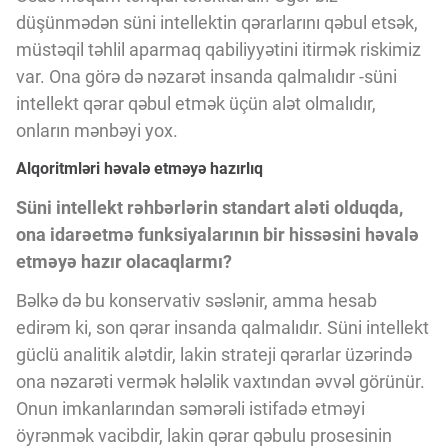
düşünmədən süni intellektin qərarlarını qəbul etsək,
müstəqil təhlil aparmaq qabiliyyətini itirmək riskimiz
var. Ona görə də nəzarət insanda qalmalıdır -süni
intellekt qərar qəbul etmək üçün alət olmalıdır,
onların mənbəyi yox.
Alqoritmləri həvalə etməyə hazırlıq
Süni intellekt rəhbərlərin standart aləti olduqda,
ona idarəetmə funksiyalarının bir hissəsini həvalə
etməyə hazır olacaqlarmı?
Bəlkə də bu konservativ səslənir, amma hesab
edirəm ki, son qərar insanda qalmalıdır. Süni intellekt
güclü analitik alətdir, lakin strateji qərarlar üzərində
ona nəzarəti vermək hələlik vaxtından əvvəl görünür.
Onun imkanlarından səmərəli istifadə etməyi
öyrənmək vacibdir, lakin qərar qəbulu prosesinin