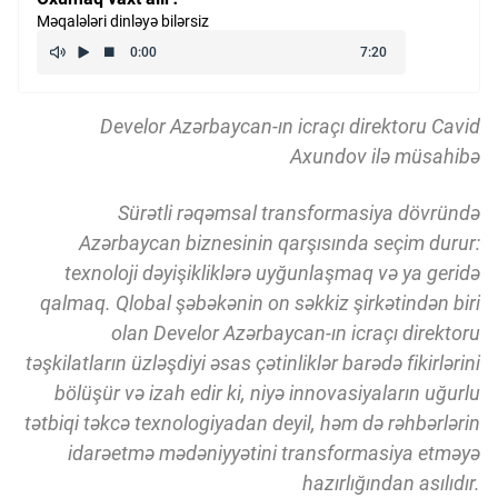
Məqalələri dinləyə bilərsiz
Kriptovalyuta
ÇƏRƏZLƏR SİYASƏTİ
Develor Azərbaycan-ın icraçı direktoru Cavid
Axundov ilə müsahibə
İSTIFADƏ ŞƏRTLƏRİ
Sürətli rəqəmsal transformasiya dövründə
Azərbaycan biznesinin qarşısında seçim durur:
MƏXFİLİK SİYASƏTİ
texnoloji dəyişikliklərə uyğunlaşmaq və ya geridə
qalmaq. Qlobal şəbəkənin on səkkiz şirkətindən biri
olan Develor Azərbaycan-ın icraçı direktoru
Haqqımızda
təşkilatların üzləşdiyi əsas çətinliklər barədə fikirlərini
bölüşür və izah edir ki, niyə innovasiyaların uğurlu
tətbiqi təkcə texnologiyadan deyil, həm də rəhbərlərin
Vizyoner Baxışı
idarəetmə mədəniyyətini transformasiya etməyə
hazırlığından asılıdır.