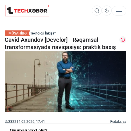
Süni İntellekt
MÜSAHİBƏ
Texnoloji İnkişaf
Cavid Axundov [Develor] - Rəqəmsal
transformasiyada naviqasiya: praktik baxış
Elm və Kosmos
Texnoloji İnkişaf
İnnovasiya və Startaplar
Robot və Cihazlar
2322
14.02.2026, 17:41
Redaksiya
Oxumaq vaxt alır?