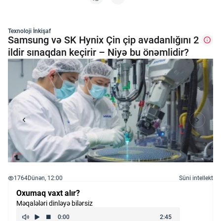
Texnoloji İnkişaf
Samsung və SK Hynix Çin çip avadanlığını 2
ildir sınaqdan keçirir – Niyə bu önəmlidir?
1764
Dünən, 12:00
Süni intellekt
Oxumaq vaxt alır?
Məqalələri dinləyə bilərsiz