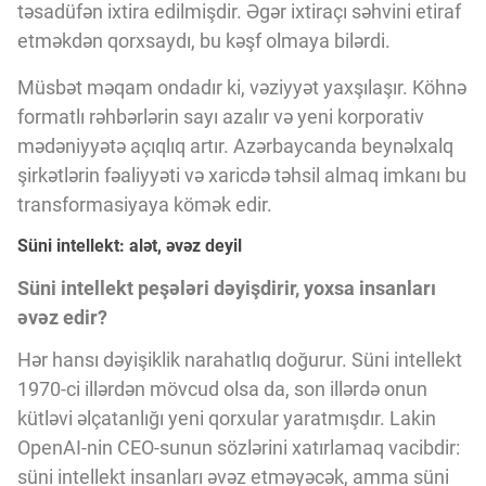
təsadüfən ixtira edilmişdir. Əgər ixtiraçı səhvini etiraf
etməkdən qorxsaydı, bu kəşf olmaya bilərdi.
Müsbət məqam ondadır ki, vəziyyət yaxşılaşır. Köhnə
formatlı rəhbərlərin sayı azalır və yeni korporativ
mədəniyyətə açıqlıq artır. Azərbaycanda beynəlxalq
şirkətlərin fəaliyyəti və xaricdə təhsil almaq imkanı bu
transformasiyaya kömək edir.
Süni intellekt: alət, əvəz deyil
Süni intellekt peşələri dəyişdirir, yoxsa insanları
əvəz edir?
Hər hansı dəyişiklik narahatlıq doğurur. Süni intellekt
1970-ci illərdən mövcud olsa da, son illərdə onun
kütləvi əlçatanlığı yeni qorxular yaratmışdır. Lakin
OpenAI-nin CEO-sunun sözlərini xatırlamaq vacibdir:
süni intellekt insanları əvəz etməyəcək, amma süni