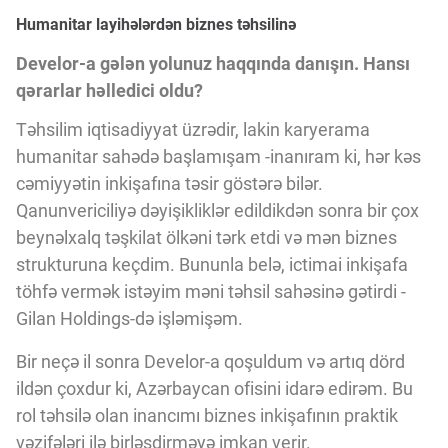
Innovasiya Bələdçisi
Humanitar layihələrdən biznes təhsilinə
Develor-a gələn yolunuz haqqında danışın. Hansı
Gələcəyin Təhlili
qərarlar həlledici oldu?
Təhsilim iqtisadiyyat üzrədir, lakin karyerama
Podkastlar
humanitar sahədə başlamışam -inanıram ki, hər kəs
cəmiyyətin inkişafına təsir göstərə bilər.
Qanunvericiliyə dəyişikliklər edildikdən sonra bir çox
beynəlxalq təşkilat ölkəni tərk etdi və mən biznes
strukturuna keçdim. Bununla belə, ictimai inkişafa
töhfə vermək istəyim məni təhsil sahəsinə gətirdi -
Gilan Holdings-də işləmişəm.
Bir neçə il sonra Develor-a qoşuldum və artıq dörd
ildən çoxdur ki, Azərbaycan ofisini idarə edirəm. Bu
rol təhsilə olan inancımı biznes inkişafının praktik
vəzifələri ilə birləşdirməyə imkan verir.