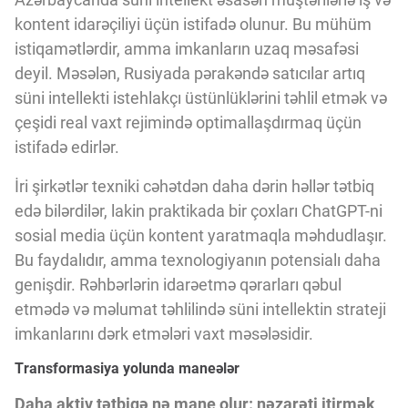
kontent idarəçiliyi üçün istifadə olunur. Bu mühüm
istiqamətlərdir, amma imkanların uzaq məsafəsi
deyil. Məsələn, Rusiyada pərakəndə satıcılar artıq
süni intellekti istehlakçı üstünlüklərini təhlil etmək və
çeşidi real vaxt rejimində optimallaşdırmaq üçün
istifadə edirlər.
İri şirkətlər texniki cəhətdən daha dərin həllər tətbiq
edə bilərdilər, lakin praktikada bir çoxları ChatGPT-ni
sosial media üçün kontent yaratmaqla məhdudlaşır.
Bu faydalıdır, amma texnologiyanın potensialı daha
genişdir. Rəhbərlərin idarəetmə qərarları qəbul
etmədə və məlumat təhlilində süni intellektin strateji
imkanlarını dərk etmələri vaxt məsələsidir.
Transformasiya yolunda maneələr
Daha aktiv tətbiqə nə mane olur: nəzarəti itirmək