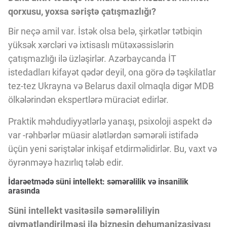
qorxusu, yoxsa səriştə çatışmazlığı?
Bir neçə amil var. İstək olsa belə, şirkətlər tətbiqin
yüksək xərcləri və ixtisaslı mütəxəssislərin
çatışmazlığı ilə üzləşirlər. Azərbaycanda İT
istedadları kifayət qədər deyil, ona görə də təşkilatlar
tez-tez Ukrayna və Belarus daxil olmaqla digər MDB
ölkələrindən ekspertlərə müraciət edirlər.
Praktik məhdudiyyətlərlə yanaşı, psixoloji aspekt də
var -rəhbərlər müasir alətlərdən səmərəli istifadə
üçün yeni səriştələr inkişaf etdirməlidirlər. Bu, vaxt və
öyrənməyə hazırlıq tələb edir.
İdarəetmədə süni intellekt: səmərəlilik və insanilik
arasında
Süni intellekt vasitəsilə səmərəliliyin
qiymətləndirilməsi ilə biznesin dehumanizasiyası