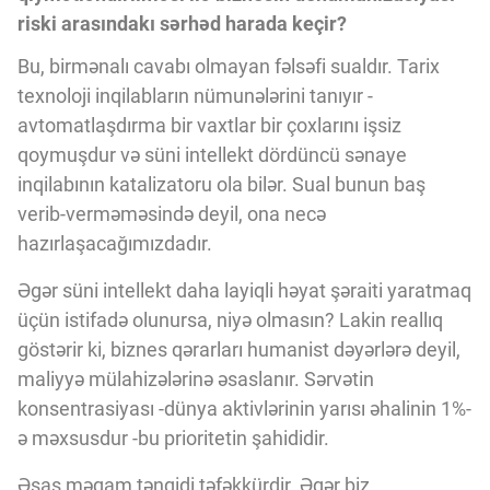
riski arasındakı sərhəd harada keçir?
Bu, birmənalı cavabı olmayan fəlsəfi sualdır. Tarix
texnoloji inqilabların nümunələrini tanıyır -
avtomatlaşdırma bir vaxtlar bir çoxlarını işsiz
qoymuşdur və süni intellekt dördüncü sənaye
inqilabının katalizatoru ola bilər. Sual bunun baş
verib-verməməsində deyil, ona necə
hazırlaşacağımızdadır.
Əgər süni intellekt daha layiqli həyat şəraiti yaratmaq
üçün istifadə olunursa, niyə olmasın? Lakin reallıq
göstərir ki, biznes qərarları humanist dəyərlərə deyil,
maliyyə mülahizələrinə əsaslanır. Sərvətin
konsentrasiyası -dünya aktivlərinin yarısı əhalinin 1%-
ə məxsusdur -bu prioritetin şahididir.
Əsas məqam tənqidi təfəkkürdir. Əgər biz