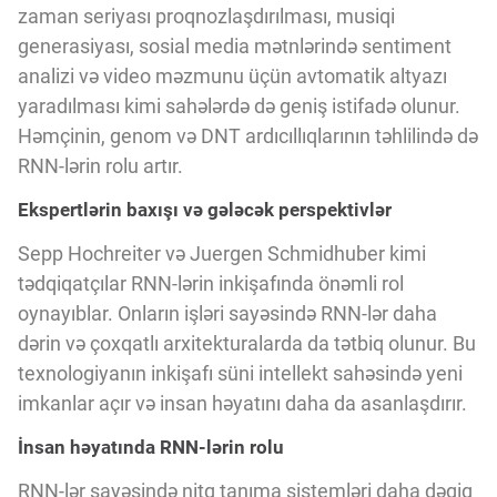
zaman seriyası proqnozlaşdırılması, musiqi
generasiyası, sosial media mətnlərində sentiment
analizi və video məzmunu üçün avtomatik altyazı
yaradılması kimi sahələrdə də geniş istifadə olunur.
Həmçinin, genom və DNT ardıcıllıqlarının təhlilində də
RNN-lərin rolu artır.
Ekspertlərin baxışı və gələcək perspektivlər
Sepp Hochreiter və Juergen Schmidhuber kimi
tədqiqatçılar RNN-lərin inkişafında önəmli rol
oynayıblar. Onların işləri sayəsində RNN-lər daha
dərin və çoxqatlı arxitekturalarda da tətbiq olunur. Bu
texnologiyanın inkişafı süni intellekt sahəsində yeni
imkanlar açır və insan həyatını daha da asanlaşdırır.
İnsan həyatında RNN-lərin rolu
RNN-lər sayəsində nitq tanıma sistemləri daha dəqiq