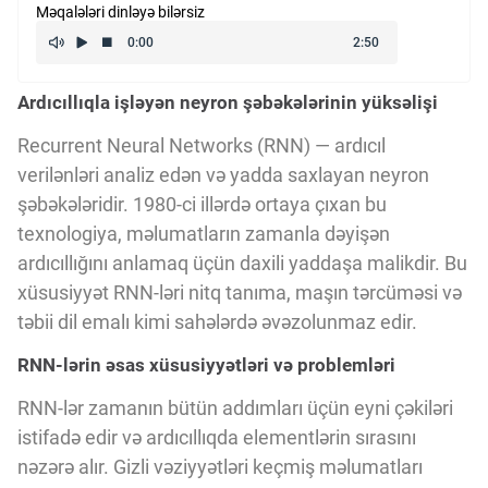
Məqalələri dinləyə bilərsiz
Kriptovalyuta
Ardıcıllıqla işləyən neyron şəbəkələrinin yüksəlişi
ÇƏRƏZLƏR SİYASƏTİ
Recurrent Neural Networks (RNN) — ardıcıl
verilənləri analiz edən və yadda saxlayan neyron
İSTIFADƏ ŞƏRTLƏRİ
şəbəkələridir. 1980-ci illərdə ortaya çıxan bu
texnologiya, məlumatların zamanla dəyişən
MƏXFİLİK SİYASƏTİ
ardıcıllığını anlamaq üçün daxili yaddaşa malikdir. Bu
xüsusiyyət RNN-ləri nitq tanıma, maşın tərcüməsi və
təbii dil emalı kimi sahələrdə əvəzolunmaz edir.
Haqqımızda
RNN-lərin əsas xüsusiyyətləri və problemləri
RNN-lər zamanın bütün addımları üçün eyni çəkiləri
Vizyoner Baxışı
istifadə edir və ardıcıllıqda elementlərin sırasını
nəzərə alır. Gizli vəziyyətləri keçmiş məlumatları