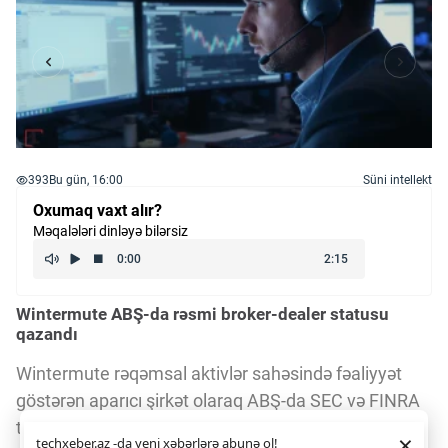
393
Bu gün, 16:00
Süni intellekt
Oxumaq vaxt alır?
Məqalələri dinləyə bilərsiz
Wintermute ABŞ-da rəsmi broker-dealer statusu
qazandı
Wintermute rəqəmsal aktivlər sahəsində fəaliyyət
göstərən aparıcı şirkət olaraq ABŞ-da SEC və FINRA
tərəfindən broker-dealer kimi qeydiyyatdan keçib. Bu
Daha yaxşı istifadə təcrübəsi üçün veb saytımız
çərəzlərdən
×
techxeber.az -da yeni xəbərlərə abunə ol!