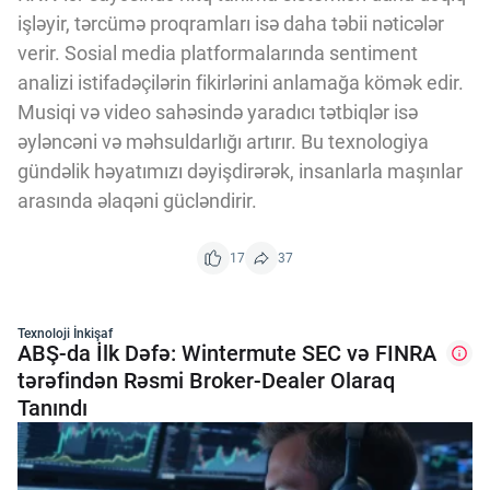
işləyir, tərcümə proqramları isə daha təbii nəticələr
verir. Sosial media platformalarında sentiment
analizi istifadəçilərin fikirlərini anlamağa kömək edir.
Musiqi və video sahəsində yaradıcı tətbiqlər isə
əyləncəni və məhsuldarlığı artırır. Bu texnologiya
gündəlik həyatımızı dəyişdirərək, insanlarla maşınlar
arasında əlaqəni gücləndirir.
17
37
Texnoloji İnkişaf
ABŞ-da İlk Dəfə: Wintermute SEC və FINRA
tərəfindən Rəsmi Broker-Dealer Olaraq
Tanındı