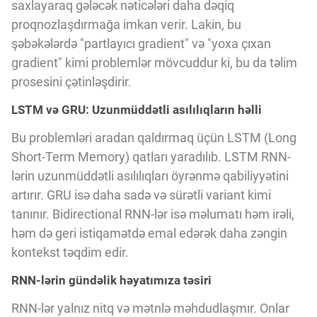
Innovasiya Bələdçisi
saxlayaraq gələcək nəticələri daha dəqiq
proqnozlaşdırmağa imkan verir. Lakin, bu
şəbəkələrdə "partlayıcı gradient" və "yoxa çıxan
Gələcəyin Təhlili
gradient" kimi problemlər mövcuddur ki, bu da təlim
prosesini çətinləşdirir.
Podkastlar
LSTM və GRU: Uzunmüddətli asılılıqların həlli
Bu problemləri aradan qaldırmaq üçün LSTM (Long
Short-Term Memory) qatları yaradılıb. LSTM RNN-
lərin uzunmüddətli asılılıqları öyrənmə qabiliyyətini
artırır. GRU isə daha sadə və sürətli variant kimi
tanınır. Bidirectional RNN-lər isə məlumatı həm irəli,
həm də geri istiqamətdə emal edərək daha zəngin
kontekst təqdim edir.
RNN-lərin gündəlik həyatımıza təsiri
RNN-lər yalnız nitq və mətnlə məhdudlaşmır. Onlar