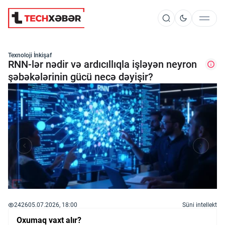
Süni İntellekt
Texnoloji İnkişaf
RNN-lər nədir və ardıcıllıqla işləyən neyron
şəbəkələrinin gücü necə dəyişir?
Elm və Kosmos
Texnoloji İnkişaf
İnnovasiya və Startaplar
Robot və Cihazlar
2426
05.07.2026, 18:00
Süni intellekt
Oxumaq vaxt alır?