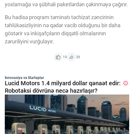
yoxlamağa və şübhəli paketlərdən çəkinməyə çağırır.
Bu hadisə proqram təminatı təchizat zəncirinin
təhlükəsizliyinin nə qədər vacib olduğunu bir daha
göstərir və inkişafçıların diqqətli olmalarının
zəruriliyini vurğulayır.
19
39
İnnovasiya və Startaplar
Lucid Motors 1.4 milyard dollar qənaət edir:
Robotaksi dövrünə necə hazırlaşır?