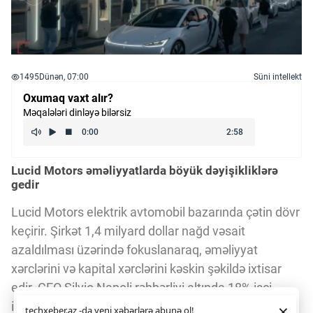
1495
Dünən, 07:00
Süni intellekt
Oxumaq vaxt alır?
Məqalələri dinləyə bilərsiz
Lucid Motors əməliyyatlarda böyük dəyişikliklərə
gedir
Lucid Motors elektrik avtomobil bazarında çətin dövr
keçirir. Şirkət 1,4 milyard dollar nağd vəsait
azaldılması üzərində fokuslanaraq, əməliyyat
xərclərini və kapital xərclərini kəskin şəkildə ixtisar
edir. CEO Silvio Napoli rəhbərliyi altında 18% işçi
Daha yaxşı istifadə təcrübəsi üçün veb saytımız
çərəzlərdən
ixtisarı həyata keçirilib, bu da təxminən 1 500 nəfərin
×
techxeber.az -da yeni xəbərlərə abunə ol!