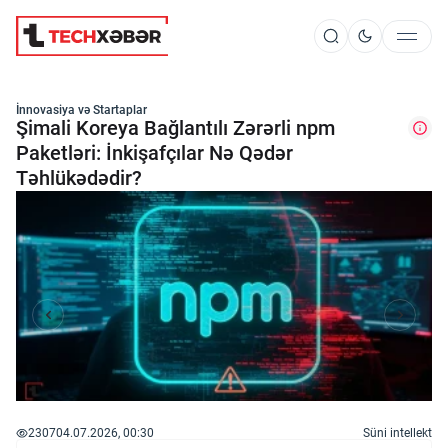
Süni İntellekt
İnnovasiya və Startaplar
Şimali Koreya Bağlantılı Zərərli npm
Paketləri: İnkişafçılar Nə Qədər
Təhlükədədir?
Elm və Kosmos
Texnoloji İnkişaf
İnnovasiya və Startaplar
Robot və Cihazlar
2307
04.07.2026, 00:30
Süni intellekt