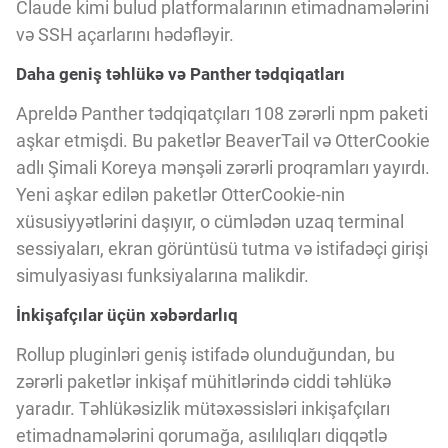
Claude kimi bulud platformalarının etimadnamələrini
və SSH açarlarını hədəfləyir.
Daha geniş təhlükə və Panther tədqiqatları
Apreldə Panther tədqiqatçıları 108 zərərli npm paketi
aşkar etmişdi. Bu paketlər BeaverTail və OtterCookie
adlı Şimali Koreya mənşəli zərərli proqramları yayırdı.
Yeni aşkar edilən paketlər OtterCookie-nin
xüsusiyyətlərini daşıyır, o cümlədən uzaq terminal
sessiyaları, ekran görüntüsü tutma və istifadəçi girişi
simulyasiyası funksiyalarına malikdir.
İnkişafçılar üçün xəbərdarlıq
Rollup pluginləri geniş istifadə olunduğundan, bu
zərərli paketlər inkişaf mühitlərində ciddi təhlükə
yaradır. Təhlükəsizlik mütəxəssisləri inkişafçıları
etimadnamələrini qorumağa, asılılıqları diqqətlə