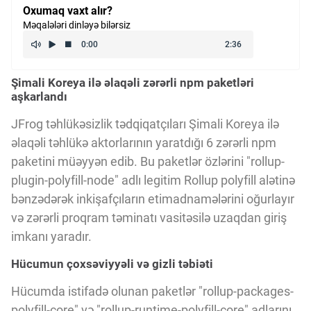
Oxumaq vaxt alır?
Kriptovalyuta
Məqalələri dinləyə bilərsiz
ÇƏRƏZLƏR SİYASƏTİ
Şimali Koreya ilə əlaqəli zərərli npm paketləri
aşkarlandı
İSTIFADƏ ŞƏRTLƏRİ
JFrog təhlükəsizlik tədqiqatçıları Şimali Koreya ilə
əlaqəli təhlükə aktorlarının yaratdığı 6 zərərli npm
paketini müəyyən edib. Bu paketlər özlərini "rollup-
MƏXFİLİK SİYASƏTİ
plugin-polyfill-node" adlı legitim Rollup polyfill alətinə
bənzədərək inkişafçıların etimadnamələrini oğurlayır
Haqqımızda
və zərərli proqram təminatı vasitəsilə uzaqdan giriş
imkanı yaradır.
Hücumun çoxsəviyyəli və gizli təbiəti
Vizyoner Baxışı
Hücumda istifadə olunan paketlər "rollup-packages-
polyfill-core" və "rollup-runtime-polyfill-core" adlarını