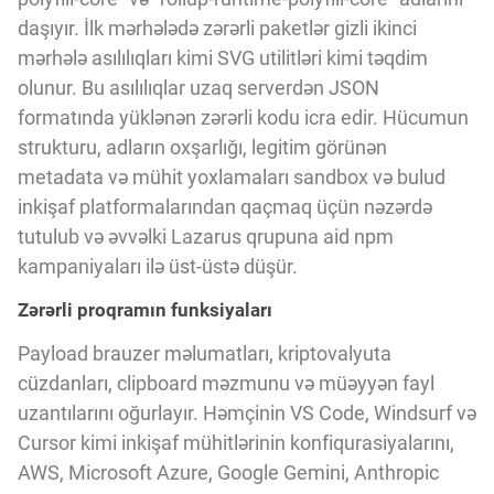
Innovasiya Bələdçisi
daşıyır. İlk mərhələdə zərərli paketlər gizli ikinci
mərhələ asılılıqları kimi SVG utilitləri kimi təqdim
Gələcəyin Təhlili
olunur. Bu asılılıqlar uzaq serverdən JSON
formatında yüklənən zərərli kodu icra edir. Hücumun
strukturu, adların oxşarlığı, legitim görünən
Podkastlar
metadata və mühit yoxlamaları sandbox və bulud
inkişaf platformalarından qaçmaq üçün nəzərdə
tutulub və əvvəlki Lazarus qrupuna aid npm
kampaniyaları ilə üst-üstə düşür.
Zərərli proqramın funksiyaları
Payload brauzer məlumatları, kriptovalyuta
cüzdanları, clipboard məzmunu və müəyyən fayl
uzantılarını oğurlayır. Həmçinin VS Code, Windsurf və
Cursor kimi inkişaf mühitlərinin konfiqurasiyalarını,
AWS, Microsoft Azure, Google Gemini, Anthropic