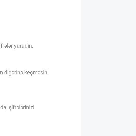
frələr yaradın.
an digərinə keçməsini
, şifrələrinizi