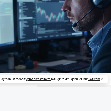
. Saytdan istifadəniz
çərəz siyasətimizə
razılığınız kimi qəbul olunur.
Razıyam
z
rəsmi broker-dealer statusu qazandı