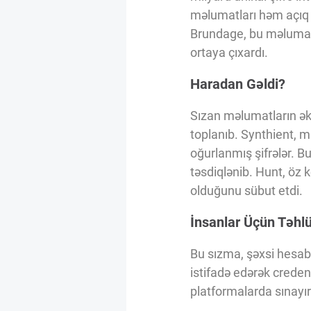
Innovasiya Bələdçisi
məlumatları həm açıq i
Brundage, bu məlumatl
ortaya çıxardı.
Gələcəyin Təhlili
Haradan Gəldi?
Podkastlar
Sızan məlumatların ək
toplanıb. Synthient, mə
oğurlanmış şifrələr. B
təsdiqlənib. Hunt, öz
olduğunu sübut etdi.
İnsanlar Üçün Təhl
Bu sızma, şəxsi hesabl
istifadə edərək creden
platformalarda sınayırl