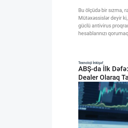
Bu ölçüdə bir sızma, r
Mütəxəssislər deyir ki
güclü antivirus proqra
hesablarınızı qorumaq
Texnoloji İnkişaf
ABŞ-da İlk Dəfə
Dealer Olaraq T