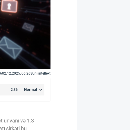
6
02.12.2025, 06:26
Süni intellekt
t ünvanı və 1.3
tı şirkəti bu