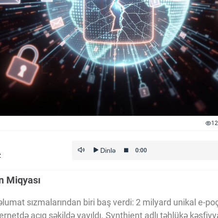
12
z
n Miqyası
umat sızmalarından biri baş verdi: 2 milyard unikal e-poç
ternetdə açıq şəkildə yayıldı. Synthient adlı təhlükə kəşfiyya