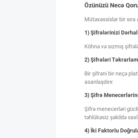
Özünüzü Necə Qor
Mütəxəssislər bir sıra 
1) Şifrələrinizi Dərha
Köhnə və sızmış şifrələ
2) Şifrələri Təkrarla
Bir şifrəni bir neçə p
asanlaşdırır.
3) Şifrə Menecerlərin
Şifrə menecerləri gücl
təhlükəsiz şəkildə saxl
4) İki Faktorlu Doğru