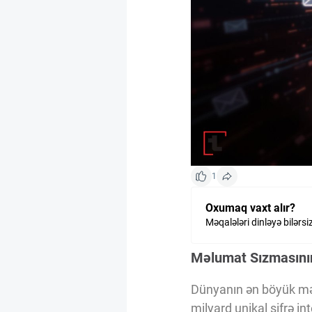
Kriptovalyuta
ÇƏRƏZLƏR SİYASƏTİ
İSTIFADƏ ŞƏRTLƏRİ
MƏXFİLİK SİYASƏTİ
1
Oxumaq vaxt alır?
Haqqımızda
Məqalələri dinləyə bilərsi
Məlumat Sızmasını
Vizyoner Baxışı
Dünyanın ən böyük məl
milyard unikal şifrə in