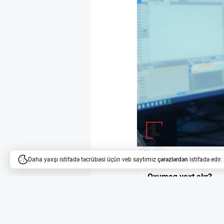
3
Daha yaxşı istifadə təcrübəsi üçün veb saytımız
çərəzlərdən
istifadə edir
Oxumaq vaxt alır?
Məqalələri dinləyə bilərsi
Wintermute ABŞ-da 