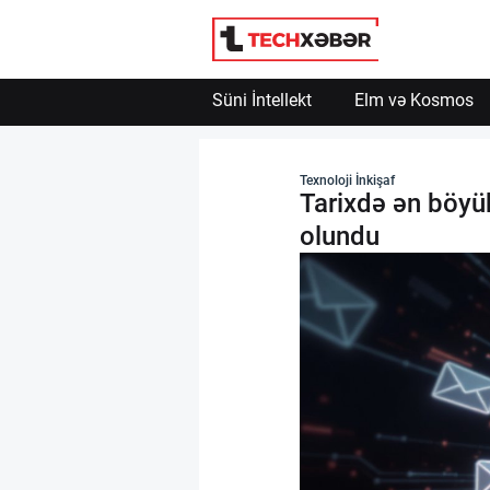
Engelle
Powered by SendPulse
Süni İntellekt
Elm və Kosmos
Süni İntellekt
Texnoloji İnkişaf
Tarixdə ən böyük
Elm və Kosmos
olundu
Texnoloji İnkişaf
İnnovasiya və Startaplar
Robot və Cihazlar