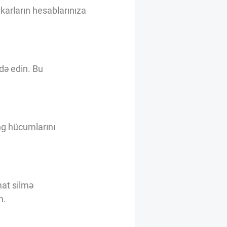
karların hesablarınıza
də edin. Bu
ing hücumlarını
mat silmə
n.