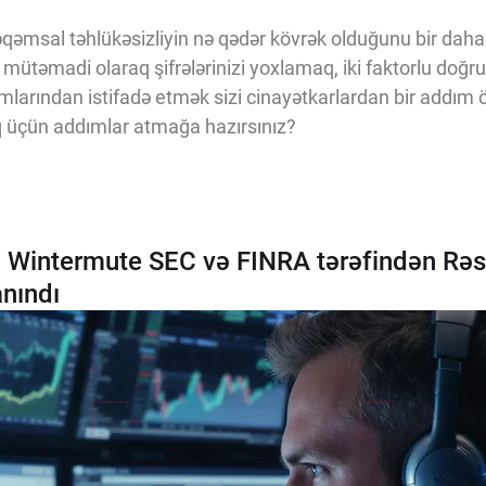
əqəmsal təhlükəsizliyin nə qədər kövrək olduğunu bir daha
, mütəmadi olaraq şifrələrinizi yoxlamaq, iki faktorlu doğ
mlarından istifadə etmək sizi cinayətkarlardan bir addım ö
 üçün addımlar atmağa hazırsınız?
: Wintermute SEC və FINRA tərəfindən Rəs
anındı