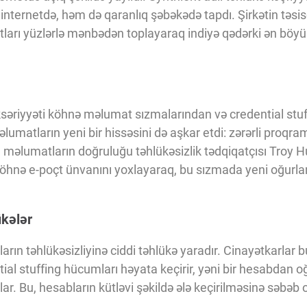
nternetdə, həm də qaranlıq şəbəkədə tapdı. Şirkətin təsi
arı yüzlərlə mənbədən toplayaraq indiyə qədərki ən böyük
səriyyəti köhnə məlumat sızmalarından və credential stu
lumatların yeni bir hissəsini də aşkar etdi: zərərli proqram
u məlumatların doğruluğu təhlükəsizlik tədqiqatçısı Troy H
 köhnə e-poçt ünvanını yoxlayaraq, bu sızmada yeni oğurl
ükələr
arın təhlükəsizliyinə ciddi təhlükə yaradır. Cinayətkarlar
tial stuffing hücumları həyata keçirir, yəni bir hesabdan o
ar. Bu, hesabların kütləvi şəkildə ələ keçirilməsinə səbəb ol