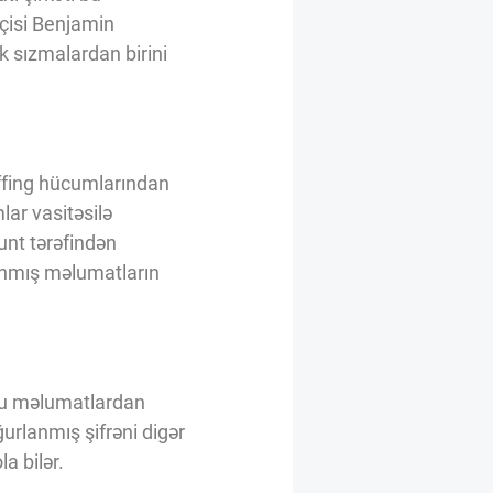
sçisi Benjamin
 sızmalardan birini
ffing hücumlarından
lar vasitəsilə
unt tərəfindən
anmış məlumatların
 bu məlumatlardan
ğurlanmış şifrəni digər
a bilər.