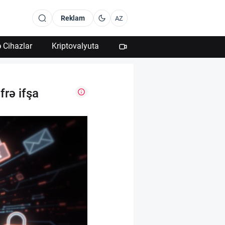
Reklam
AZ
 Cihazlar
Kriptovalyuta
frə ifşa