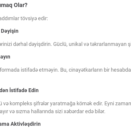
umaq Olar?
addımlar tövsiyə edir:
l Dəyişin
rinizi dərhal dəyişdirin. Güclü, unikal və təkrarlanmayan şi
mayın
latformada istifadə etməyin. Bu, cinayətkarların bir hesabd
dən İstifadə Edin
ü və kompleks şifrələr yaratmağa kömək edir. Eyni zamanda
ayır və sızma hallarında sizi xəbərdar edə bilər.
lama Aktivləşdirin