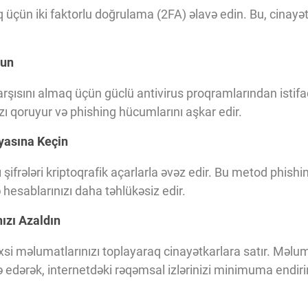
üçün iki faktorlu doğrulama (2FA) əlavə edin. Bu, cinayət
yun
arşısını almaq üçün güclü antivirus proqramlarından istifa
zı qoruyur və phishing hücumlarını aşkar edir.
yasına Keçin
şifrələri kriptoqrafik açarlarla əvəz edir. Bu metod phish
 hesablarınızı daha təhlükəsiz edir.
ızı Azaldın
si məlumatlarınızı toplayaraq cinayətkarlara satır. Məlu
ə edərək, internetdəki rəqəmsal izlərinizi minimuma endiri