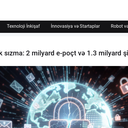
İzin Ver
Texnoloji İnkişaf
İnnovasiya və Startaplar
Robot və
 sızma: 2 milyard e-poçt və 1.3 milyard şi