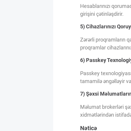
Hesablarınızı qorumaq 
girişini çətinləşdirir.
5) Cihazlarınızı Qoru
Zərərli proqramların q
proqramlar cihazlarını
6) Passkey Texnologi
Passkey texnologiyası 
tamamilə əngəlləyir və
7) Şəxsi Məlumatların
Məlumat brokerləri şəx
xidmətlərindən istifad
Nəticə