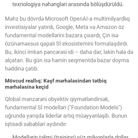
texnologiya nəhəngləri arasında bölüşdürüldü.
Məhz bu dövrdə Microsoft OpenAI-a multimilyardlıq
investisiyalar yatırdı, Google, Meta və Amazon öz
fundamental modellərini bazara çıxardı, Çin isə
özünəməxsus qapalı Sİ ekosistemini formalaşdırdı.
Bu, ikinci imkan pəncərəsi idi – daha dar, lakin hələ də
əlçatan. Bu gün isə həmin seqmentdə bazar doyma
həddinə çatıb.
Mövcud reallıq: Kəşf mərhələsindən tətbiq
mərhələsinə keçid
Qlobal mənzərəni obyektiv qiymətləndirsək,
fundamental Sİ modelləri ("Foundation Models")
uğrunda yarışda liderlər artıq müəyyənləşib. Bunun
iqtisadi səbəbləri aydındır:
Modellərin təlimi (training) yüz milyonlarla dollar