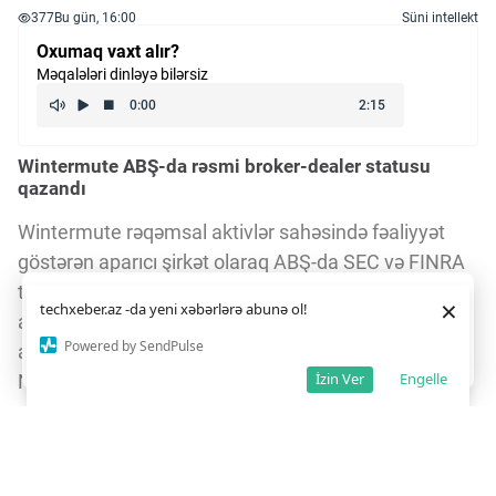
377
Bu gün, 16:00
Süni intellekt
Oxumaq vaxt alır?
Məqalələri dinləyə bilərsiz
Wintermute ABŞ-da rəsmi broker-dealer statusu
qazandı
Wintermute rəqəmsal aktivlər sahəsində fəaliyyət
göstərən aparıcı şirkət olaraq ABŞ-da SEC və FINRA
tərəfindən broker-dealer kimi qeydiyyatdan keçib. Bu
Daha yaxşı istifadə təcrübəsi üçün veb saytımız
çərəzlərdən
×
techxeber.az -da yeni xəbərlərə abunə ol!
istifadə edir. Saytdan istifadəniz
çərəz siyasətimizə
addım şirkətin ABŞ səhmləri və opsionları ilə ticarət
razılığınız kimi qəbul olunur.
3
Powered by SendPulse
aparmasına, həmçinin New York Stock Exchange və
Razıyam
İzin Ver
Engelle
Nasdaq birjalarında bazar yaradıcısı kimi fəaliyyət
göstərməsinə imkan verir.
Gündəlik 10 milyard dollarlıq ticarət həcmi və geniş
bazar şəbəkəsi