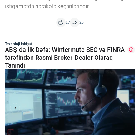
istiqamətdə hərəkətə keçənlərindir.
27
25
Texnoloji İnkişaf
ABŞ-da İlk Dəfə: Wintermute SEC və FINRA
tərəfindən Rəsmi Broker-Dealer Olaraq
Tanındı