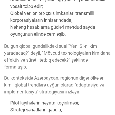
vəsait tələb edir;
Qlobal verilənlərə çıxış imkanları transmilli
korporasiyaların inhisarındadır;
Nəhəng hesablama gücləri məhdud sayda
oyunçunun əlində cəmləşib.
Bu gün qlobal gündəlikdəki sual "Yeni Sİ-ni kim
yaradacaq?" deyil, "Mövcud texnologiyaları kim daha
effektiv və sürətli tətbiq edəcək?" şəklində
formalaşıb.
Bu kontekstdə Azərbaycan, regionun digər ölkələri
kimi, qlobal trendlərə uyğun olaraq "adaptasiya və
implementasiya" strategiyasını izləyir:
Pilot layihələrin həyata keçirilməsi;
Strateji sənədlərin qəbulu;