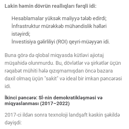
Lakin həmin dövrün reallıqları fərqli idi:
Hesablamalar yüksək maliyyə tələb edirdi;
İnfrastruktur mürəkkəb mühəndislik həlləri
istəyirdi;
İnvestisiya gəlirliliyi (ROI) qeyri-müəyyən idi.
Buna görə də qlobal miqyasda kütləvi ajiotaj
müşahidə olunmurdu. Bu, dövlətlər və şirkətlər üçün
rəqabət mühiti hələ qızışmamışdan öncə bazara
daxil olmaq üçün "sakit" və ideal bir imkan pəncərəsi
idi.
İkinci pəncərə: Sİ-nin demokratikləşməsi və
miqyaslanması (2017–2022)
2017-ci ildən sonra texnoloji landşaft kəskin şəkildə
dəyişdi: