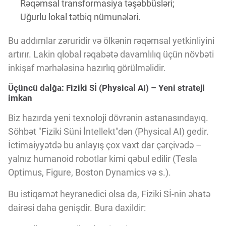
Rəqəmsal transformasiya təşəbbüsləri;
Uğurlu lokal tətbiq nümunələri.
Bu addımlar zəruridir və ölkənin rəqəmsal yetkinliyini
artırır. Lakin qlobal rəqabətə davamlılıq üçün növbəti
inkişaf mərhələsinə hazırlıq görülməlidir.
Üçüncü dalğa: Fiziki Sİ (Physical AI) – Yeni strateji
imkan
Biz hazırda yeni texnoloji dövrənin astanasındayıq.
Söhbət "Fiziki Süni İntellekt"dən (Physical AI) gedir.
İctimaiyyətdə bu anlayış çox vaxt dar çərçivədə –
yalnız humanoid robotlar kimi qəbul edilir (Tesla
Optimus, Figure, Boston Dynamics və s.).
Bu istiqamət heyranedici olsa da, Fiziki Sİ-nin əhatə
dairəsi daha genişdir. Bura daxildir: