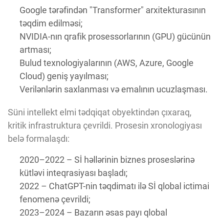
Google tərəfindən "Transformer" arxitekturasının
təqdim edilməsi;
NVIDIA-nın qrafik prosessorlarının (GPU) gücünün
artması;
Bulud texnologiyalarının (AWS, Azure, Google
Cloud) geniş yayılması;
Verilənlərin saxlanması və emalının ucuzlaşması.
Süni intellekt elmi tədqiqat obyektindən çıxaraq,
kritik infrastruktura çevrildi. Prosesin xronologiyası
belə formalaşdı:
2020–2022 – Sİ həllərinin biznes proseslərinə
kütləvi inteqrasiyası başladı;
2022 – ChatGPT-nin təqdimatı ilə Sİ qlobal ictimai
fenomenə çevrildi;
2023–2024 – Bazarın əsas payı qlobal