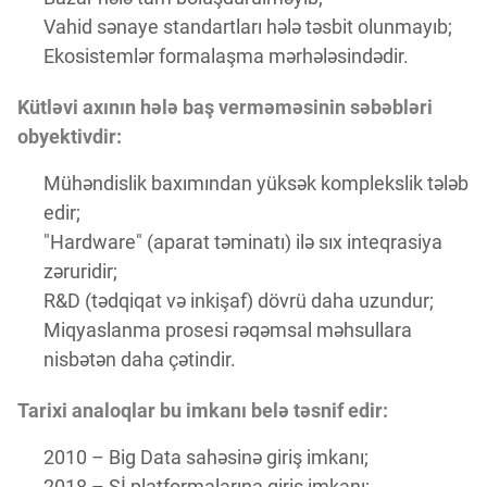
Vahid sənaye standartları hələ təsbit olunmayıb;
Ekosistemlər formalaşma mərhələsindədir.
Kütləvi axının hələ baş verməməsinin səbəbləri
obyektivdir:
Mühəndislik baxımından yüksək komplekslik tələb
edir;
"Hardware" (aparat təminatı) ilə sıx inteqrasiya
zəruridir;
R&D (tədqiqat və inkişaf) dövrü daha uzundur;
Miqyaslanma prosesi rəqəmsal məhsullara
nisbətən daha çətindir.
Tarixi analoqlar bu imkanı belə təsnif edir:
2010 – Big Data sahəsinə giriş imkanı;
2018 – Sİ platformalarına giriş imkanı;