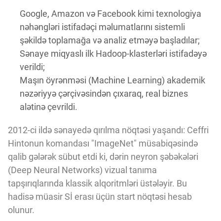
Google, Amazon və Facebook kimi texnologiya
nəhəngləri istifadəçi məlumatlarını sistemli
şəkildə toplamağa və analiz etməyə başladılar;
Sənaye miqyaslı ilk Hadoop-klasterləri istifadəyə
verildi;
Maşın öyrənməsi (Machine Learning) akademik
nəzəriyyə çərçivəsindən çıxaraq, real biznes
alətinə çevrildi.
2012-ci ildə sənayedə qırılma nöqtəsi yaşandı: Ceffri
Hintonun komandası "ImageNet" müsabiqəsində
qalib gələrək sübut etdi ki, dərin neyron şəbəkələri
(Deep Neural Networks) vizual tanıma
tapşırıqlarında klassik alqoritmləri üstələyir. Bu
hadisə müasir Sİ erası üçün start nöqtəsi hesab
olunur.