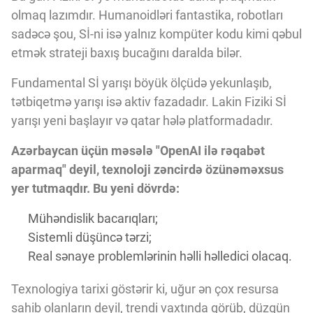
olmaq lazımdır. Humanoidləri fantastika, robotları
sadəcə şou, Sİ-ni isə yalnız kompüter kodu kimi qəbul
etmək strateji baxış bucağını daralda bilər.
Fundamental Sİ yarışı böyük ölçüdə yekunlaşıb,
tətbiqetmə yarışı isə aktiv fazadadır. Lakin Fiziki Sİ
yarışı yeni başlayır və qatar hələ platformadadır.
Azərbaycan üçün məsələ "OpenAI ilə rəqabət
aparmaq" deyil, texnoloji zəncirdə özünəməxsus
yer tutmaqdır. Bu yeni dövrdə:
Mühəndislik bacarıqları;
Sistemli düşüncə tərzi;
Real sənaye problemlərinin həlli həlledici olacaq.
Texnologiya tarixi göstərir ki, uğur ən çox resursa
sahib olanların deyil, trendi vaxtında görüb, düzgün