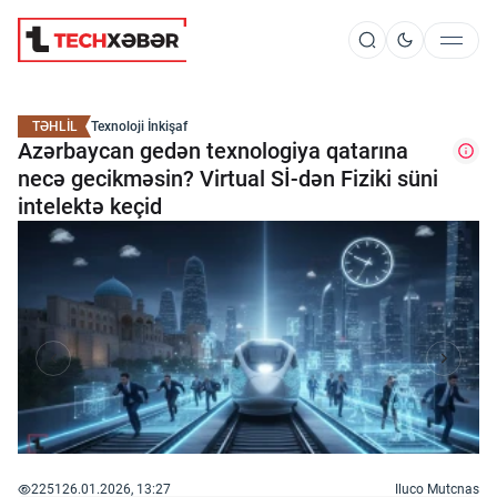
Süni İntellekt
TƏHLİL
Texnoloji İnkişaf
Azərbaycan gedən texnologiya qatarına
necə gecikməsin? Virtual Sİ-dən Fiziki süni
Elm və Kosmos
intelektə keçid
Texnoloji İnkişaf
İnnovasiya və Startaplar
Robot və Cihazlar
2251
26.01.2026, 13:27
Iluco Mutcnas