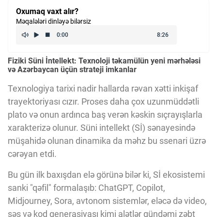
Kriptovalyuta
Oxumaq vaxt alır?
Məqalələri dinləyə bilərsiz
ÇƏRƏZLƏR SİYASƏTİ
Fiziki Süni İntellekt: Texnoloji təkamülün yeni mərhələsi
və Azərbaycan üçün strateji imkanlar
İSTIFADƏ ŞƏRTLƏRİ
Texnologiya tarixi nadir hallarda rəvan xətti inkişaf
trayektoriyası cızır. Proses daha çox uzunmüddətli
plato və onun ardınca baş verən kəskin sıçrayışlarla
MƏXFİLİK SİYASƏTİ
xarakterizə olunur. Süni intellekt (Sİ) sənayesində
müşahidə olunan dinamika da məhz bu ssenari üzrə
Haqqımızda
cərəyan etdi.
Bu gün ilk baxışdan elə görünə bilər ki, Sİ ekosistemi
Vizyoner Baxışı
sanki "qəfil" formalaşıb: ChatGPT, Copilot,
Midjourney, Sora, avtonom sistemlər, eləcə də video,
səs və kod generasiyası kimi alətlər gündəmi zəbt