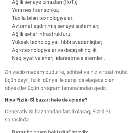
Ağıllı sənaye cihazları (IIoT);
Yeni nəsil sensorika;
Taxıla bilən texnologiyalar;
Avtomatlaşdırılmış sənaye sistemləri;
Ağıllı şəhər infrastrukturu;
Yüksək texnologiyalı tibbi avadanlıqlar;
Aqrotexnologiyalar və dəqiq əkinçilik;
Nəqliyyat və enerji idarəetmə sistemləri.
Ən vacib məqam budur ki, söhbət yalnız virtual mühit
üçün deyil, fiziki dünya ilə qarşılıqlı əlaqədə olan
obyektlər üçün proqram təminatından gedir.
Niyə Fiziki Sİ bazarı hələ də açıqdır?
Generativ Sİ bazarından fərqli olaraq, Fiziki Sİ
sahəsində:
Bazar hələ tam bölüşdürülməyib;