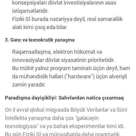
konsepsiyaları dövlət investisiyalarının əsas
istiqamətləridir.
Fiziki Sİ burada nəzəriyyə deyil, real səmərəlilik
aləti kimi çıxış edə bilər.
3. Gənc və texnokratik yanaşma
Rəqəmsallaşma, elektron hökumət və
innovasiyalar dövlət siyasətinin prioritetidir.
Bu mühit yalnız proqram təminatı üçün deyil, həm
də mühəndislik həlləri ("hardware") üçün əlverişli
zəmin yaradır.
Paradiqma dəyişikliyi: Səhvlərdən nəticə çıxarmaq
On il əvvəl qlobal miqyasda Böyük Verilənlər və Süni
İntellektə yanaşma daha çox "gələcəyin
texnologiyası" və ya bahalı eksperimentlər kimi idi.
Bu gün Fiziki Sİ-yə münasibətdə daha praqmatik