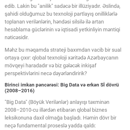
Innovasiya Bələdçisi
edib. Lakin bu "anilik" sadəcə bir illüziyadır. Əslində,
şahidi olduğumuz bu texnoloji partlayış onilliklərlə
toplanan verilənlərin, həndəsi silsilə ilə artan
Gələcəyin Təhlili
hesablama güclərinin və iqtisadi yetkinliyin məntiqi
nəticəsidir.
Podkastlar
Məhz bu məqamda strateji baxımdan vacib bir sual
ortaya çıxır: qlobal texnoloji xəritədə Azərbaycanın
mövqeyi haradadır və biz gələcək inkişaf
perspektivlərini necə dəyərləndiririk?
Birinci imkan pəncərəsi: Big Data və erkən Sİ dövrü
(2008–2016)
"Big Data" (Böyük Verilənlər) anlayışı təxminən
2008–2010-cu illərdən etibarən qlobal biznes
leksikonuna daxil olmağa başladı. Həmin dövr bir
neçə fundamental proseslə yadda qaldı: